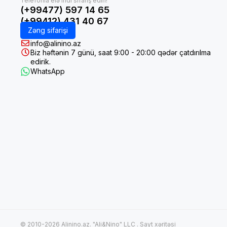
(+99477) 597 14 65
(+99412) 431 40 67
Zəng sifarişi
info@alinino.az
Biz həftənin 7 günü, saat 9:00 - 20:00 qədər çatdırılma
edirik.
WhatsApp
© 2010-2026 Alinino.az. "Ali&Nino" LLC .
Sayt xəritəsi