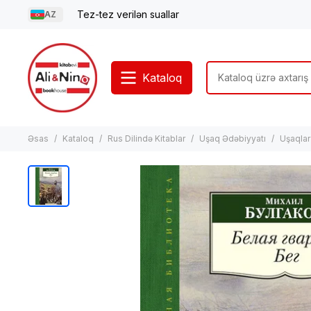
Tez-tez verilən suallar
AZ
Kataloq
Əsas
Kataloq
Rus Dilində Kitablar
Uşaq Ədəbiyyatı
Uşaqlar