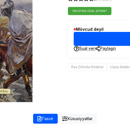
ONLAYNA ÖZƏL QIYMƏT
Mövcud deyil
Sual ver
Paylaşın
Rus Dilində Kitablar
Uşaq Ədəbi
Təsvir
Xüsusiyyətlər