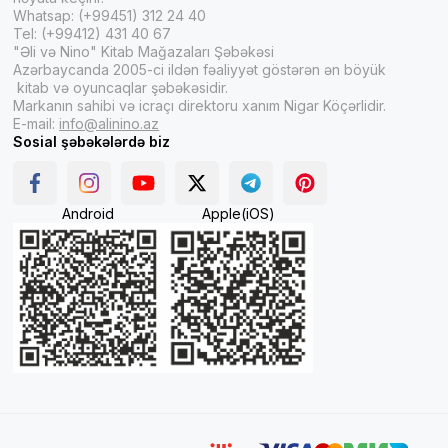
Whatsap: (+99451) 312 24 40
Tel: (+99412) 431 40 67
"Əli və Nino" Kitab Mağazaları Şəbəkəsi
Azərbaycanda 2005-ci ildən fəaliyyət göstərən ən böyük
kitab və oyuncaqlar şəbəkəsidir.
Markanın sahibi və icraçı direktoru xanım Nigar Köçərlidir.
E-mail:
info@alinino.az
Sosial şəbəkələrdə biz
Android
Apple(iOS)