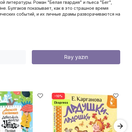
й литературы. Роман "Белая гвардия" и пьеса "Бег",
е. Булгаков показывает, как в это страшное время
ических событий, и их личные драмы разворачиваются на
Rəy yazın
−10%
−