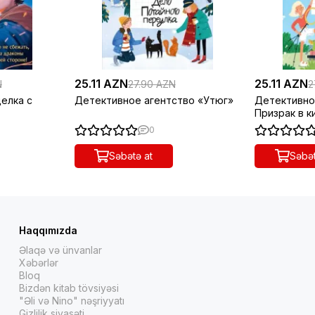
25.11 AZN
25.11 AZN
N
27.90 AZN
2
делка с
Детективное агентство «Утюг»
Детективно
Призрак в 
0
Səbətə at
Səbət
Haqqımızda
Əlaqə və ünvanlar
Xəbərlər
Bloq
Bizdən kitab tövsiyəsi
"Əli və Nino" nəşriyyatı
Gizlilik siyasəti