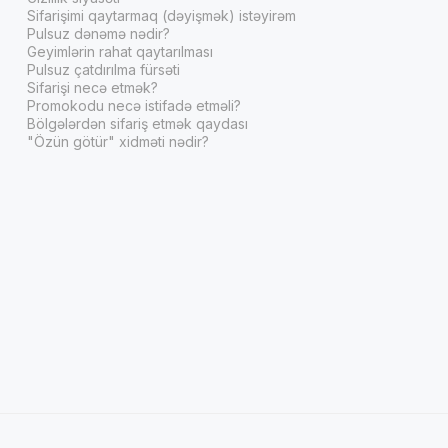
Sifarişimi qaytarmaq (dəyişmək) istəyirəm
Pulsuz dənəmə nədir?
Geyimlərin rahat qaytarılması
Pulsuz çatdırılma fürsəti
Sifarişi necə etmək?
Promokodu necə istifadə etməli?
Bölgələrdən sifariş etmək qaydası
"Özün götür" xidməti nədir?