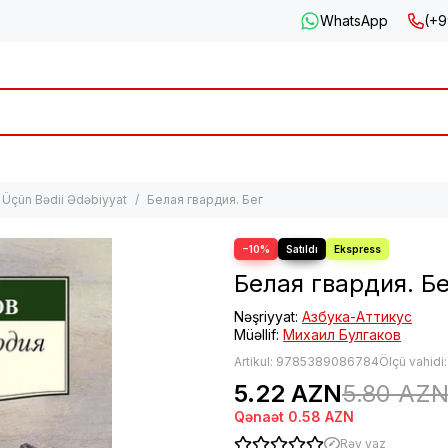
WhatsApp
(+9
 Üçün Bədii Ədəbiyyat
Белая гвардия. Бег
−10%
Белая гвардия. Б
Nəşriyyat:
Азбука-Аттикус
Müəllif:
Михаил Булгаков
Artikul:
9785389086784
Ölçü vahidi
5.22 AZN
5.80 AZ
Qənaət
0.58 AZN
Rəy yaz