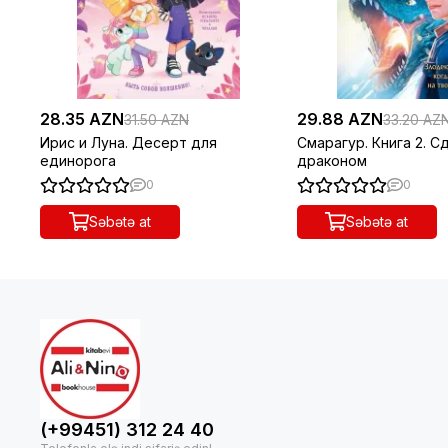
28.35 AZN
29.88 AZN
31.50 AZN
33.20 AZ
Ирис и Луна. Десерт для
Смарагур. Книга 2. С
единорога
драконом
0
0
Səbətə at
Səbətə at
(+99451) 312 24 40