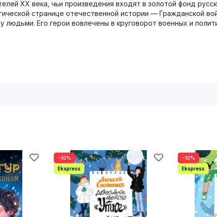
елей ХХ века, чьи произведения входят в золотой фонд русско
гической странице отечественной истории — Гражданской войн
 людьми. Его герои вовлечены в круговорот военных и полит
−10%
−10%