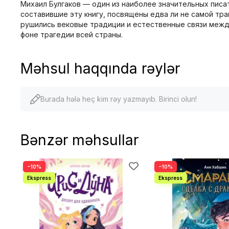
Михаил Булгаков — один из наиболее значительных писат
составившие эту книгу, посвящены едва ли не самой тра
рушились вековые традиции и естественные связи между
фоне трагедии всей страны.
Məhsul haqqında rəylər
Burada hələ heç kim rəy yazmayıb. Birinci olun!
Bənzər məhsullar
−10%
−10%