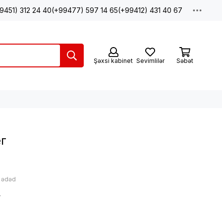
9451) 312 24 40
(+99477) 597 14 65
(+99412) 431 40 67
Şəxsi kabinet
Sevimlilər
Səbət
ег
: ədəd
N