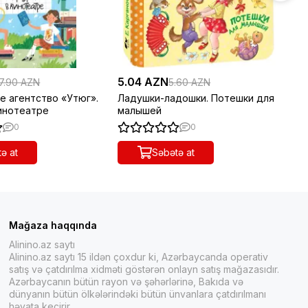
5.04 AZN
18
7.90 AZN
5.60 AZN
е агентство «Утюг».
Ладушки-ладошки. Потешки для
Пр
кинотеатре
малышей
0
0
ə at
Səbətə at
Mağaza haqqında
Alinino.az saytı
Alinino.az saytı 15 ildən çoxdur ki, Azərbaycanda operativ
satış və çatdırılma xidməti göstərən onlayn satış mağazasıdır.
Azərbaycanın bütün rayon və şəhərlərinə, Bakıda və
dünyanın bütün ölkələrindəki bütün ünvanlara çatdırılmanı
həyata keçirir.