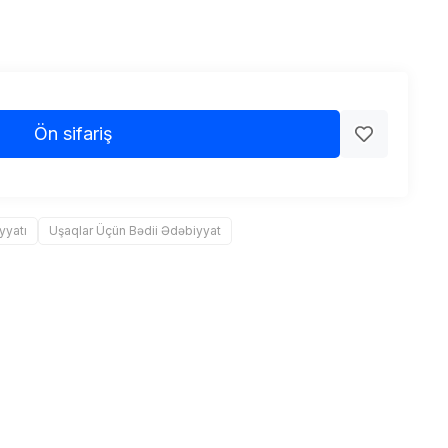
Ön sifariş
yyatı
Uşaqlar Üçün Bədii Ədəbiyyat