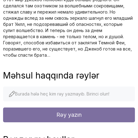
сделался там охотником за волшебными сокровищами,
стяжал славу и пережил немало удивительного. Но
однажды вслед за ним сквозь зеркало шагнул его младший
брат Уилл, не подозревавший об опасностях, которые
сулит волшебство. И теперь он день за днем
превращается в камень - не только телом, но и душой.
Говорят, способов избавиться от заклятия Темной Феи,
поразившего его, не существует, но Джекоб готов на все,
чтобы спасти брата…
Məhsul haqqında rəylər
Burada hələ heç kim rəy yazmayıb. Birinci olun!
Rəy yazın