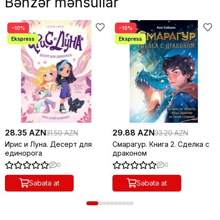
Bənzər məhsullar
−10%
−10%
28.35 AZN
29.88 AZN
31.50 AZN
33.20 AZN
Ирис и Луна. Десерт для
Смарагур. Книга 2. Сделка с
единорога
драконом
0
0
Səbətə at
Səbətə at