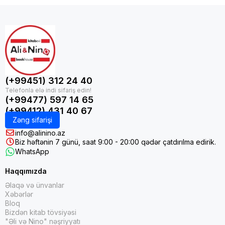
(+99451) 312 24 40
(+99477) 597 14 65
(+99412) 431 40 67
Zəng sifarişi
info@alinino.az
Biz həftənin 7 günü, saat 9:00 - 20:00 qədər çatdırılma edirik.
WhatsApp
Haqqımızda
Əlaqə və ünvanlar
Xəbərlər
Bloq
Bizdən kitab tövsiyəsi
"Əli və Nino" nəşriyyatı