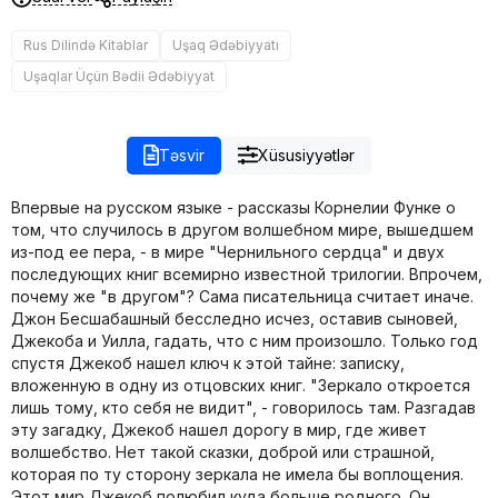
Rus Dilində Kitablar
Uşaq Ədəbiyyatı
Uşaqlar Üçün Bədii Ədəbiyyat
Təsvir
Xüsusiyyətlər
Впервые на русском языке - рассказы Корнелии Функе о
том, что случилось в другом волшебном мире, вышедшем
из-под ее пера, - в мире "Чернильного сердца" и двух
последующих книг всемирно известной трилогии. Впрочем,
почему же "в другом"? Сама писательница считает иначе.
Джон Бесшабашный бесследно исчез, оставив сыновей,
Джекоба и Уилла, гадать, что с ним произошло. Только год
спустя Джекоб нашел ключ к этой тайне: записку,
вложенную в одну из отцовских книг. "Зеркало откроется
лишь тому, кто себя не видит", - говорилось там. Разгадав
эту загадку, Джекоб нашел дорогу в мир, где живет
волшебство. Нет такой сказки, доброй или страшной,
которая по ту сторону зеркала не имела бы воплощения.
Этот мир Джекоб полюбил куда больше родного. Он