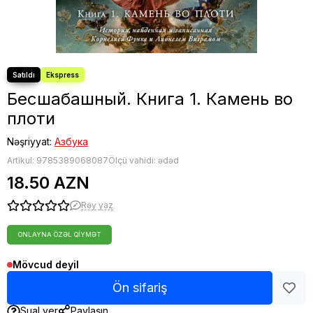
Бесшабашный. Книга 1. Камень во
плоти
Nəşriyyat:
Азбука
Artikul:
9785389068087
Ölçü vahidi: ədəd
18.50 AZN
Rəy yaz
ONLAYNA ÖZƏL QIYMƏT
Mövcud deyil
Ön sifariş
Sual ver
Paylaşın