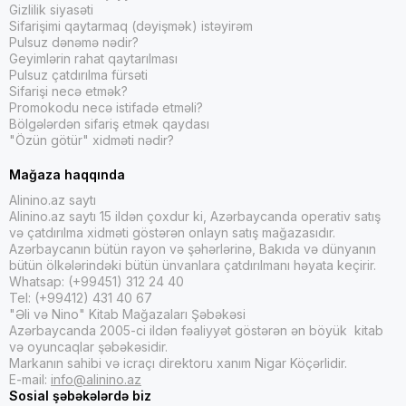
Gizlilik siyasəti
Sifarişimi qaytarmaq (dəyişmək) istəyirəm
Pulsuz dənəmə nədir?
Geyimlərin rahat qaytarılması
Pulsuz çatdırılma fürsəti
Sifarişi necə etmək?
Promokodu necə istifadə etməli?
Bölgələrdən sifariş etmək qaydası
"Özün götür" xidməti nədir?
Mağaza haqqında
Alinino.az saytı
Alinino.az saytı 15 ildən çoxdur ki, Azərbaycanda operativ satış
və çatdırılma xidməti göstərən onlayn satış mağazasıdır.
Azərbaycanın bütün rayon və şəhərlərinə, Bakıda və dünyanın
bütün ölkələrindəki bütün ünvanlara çatdırılmanı həyata keçirir.
Whatsap: (+99451) 312 24 40
Tel: (+99412) 431 40 67
"Əli və Nino" Kitab Mağazaları Şəbəkəsi
Azərbaycanda 2005-ci ildən fəaliyyət göstərən ən böyük kitab
və oyuncaqlar şəbəkəsidir.
Markanın sahibi və icraçı direktoru xanım Nigar Köçərlidir.
E-mail:
info@alinino.az
Sosial şəbəkələrdə biz