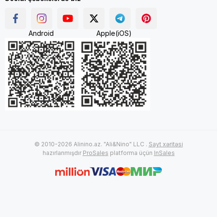
Android
Apple(iOS)
© 2010-2026 Alinino.az. "Ali&Nino" LLC .
Sayt xəritəsi
hazırlanmışdır
ProSales
platforma üçün
InSales