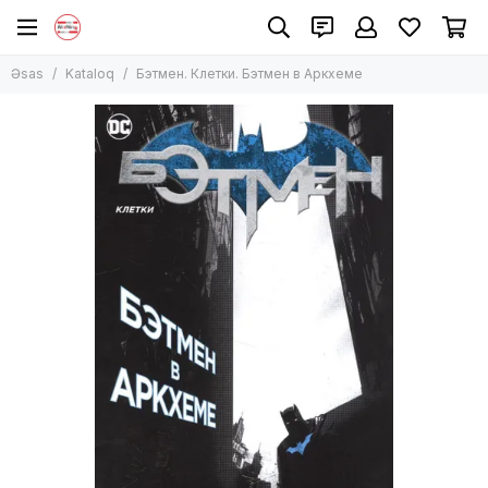
Əsas
Kataloq
Бэтмен. Клетки. Бэтмен в Аркхеме