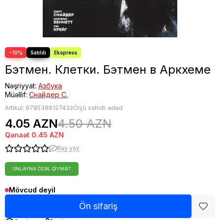
−10%
Бэтмен. Клетки. Бэтмен в Аркхеме
Nəşriyyat:
Азбука
Müəllif:
Снайдер С.
Artikul:
9785389127432
Ölçü vahidi: ədəd
4.05 AZN
4.50 AZN
Qənaət
0.45 AZN
Rəy yaz
ONLAYNA ÖZƏL QIYMƏT
Mövcud deyil
Ön sifariş