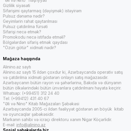
"Əli və Nino" nəşriyyatı
Gizlilik siyasəti
Sifarişimi qaytarmaq (dəyişmək) istəyirəm
Pulsuz dənəmə nədir?
Geyimlərin rahat qaytarılması
Pulsuz çatdırılma fürsəti
Sifarişi necə etmək?
Promokodu necə istifadə etməli?
Bölgələrdən sifariş etmək qaydası
"Özün götür" xidməti nədir?
Mağaza haqqında
Alinino.az saytı
Alinino.az saytı 15 ildən çoxdur ki, Azərbaycanda operativ satış
və çatdırılma xidməti göstərən onlayn satış mağazasıdır.
Azərbaycanın bütün rayon və şəhərlərinə, Bakıda və dünyanın
bütün ölkələrindəki bütün ünvanlara çatdırılmanı həyata keçirir.
Whatsap: (+99451) 312 24 40
Tel: (+99412) 431 40 67
"Əli və Nino" Kitab Mağazaları Şəbəkəsi
Azərbaycanda 2005-ci ildən fəaliyyət göstərən ən böyük kitab
və oyuncaqlar şəbəkəsidir.
Markanın sahibi və icraçı direktoru xanım Nigar Köçərlidir.
E-mail:
info@alinino.az
Sosial şəbəkələrdə biz