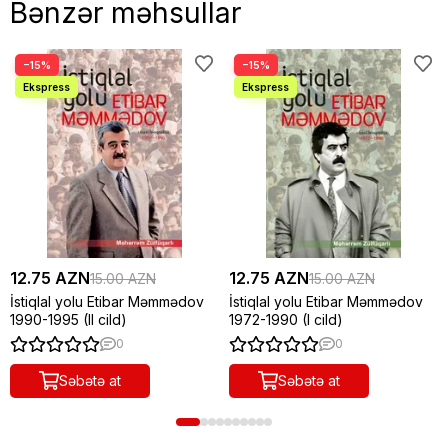
Bənzər məhsullar
−15%
−15%
12.75 AZN
12.75 AZN
15.00 AZN
15.00 AZN
İstiqlal yolu Etibar Məmmədov
İstiqlal yolu Etibar Məmmədov
1990-1995 (II cild)
1972-1990 (I cild)
0
0
Səbətə at
Səbətə at