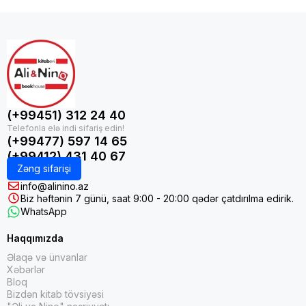
(+99451) 312 24 40
(+99477) 597 14 65
(+99412) 431 40 67
Zəng sifarişi
info@alinino.az
Biz həftənin 7 günü, saat 9:00 - 20:00 qədər çatdırılma edirik.
WhatsApp
Haqqımızda
Əlaqə və ünvanlar
Xəbərlər
Bloq
Bizdən kitab tövsiyəsi