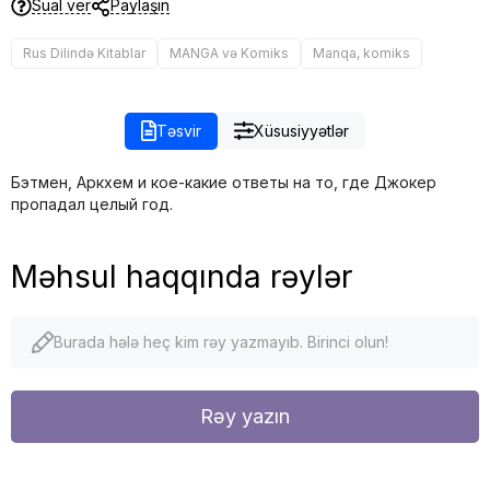
Sual ver
Paylaşın
Rus Dilində Kitablar
MANGA və Komiks
Manqa, komiks
Təsvir
Xüsusiyyətlər
Бэтмен, Аркхем и кое-какие ответы на то, где Джокер
пропадал целый год.
Məhsul haqqında rəylər
Burada hələ heç kim rəy yazmayıb. Birinci olun!
Rəy yazın