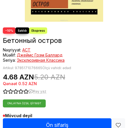
−10%
Бетонный остров
Nəşriyyat:
АСТ
Müəllif:
Джеймс Грэм Баллард
Seriya:
Эксклюзивная Классика
Artikul:
9785171076665
Ölçü vahidi: ədəd
4.68 AZN
5.20 AZN
Qənaət
0.52 AZN
Rəy yaz
ONLAYNA ÖZƏL QIYMƏT
Mövcud deyil
Ön sifariş