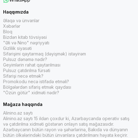
Haqqımızda
Əlaqə və ünvanlar
Xəbərlər
Bloq
Bizdən kitab tövsiyəsi
"Əli və Nino" nəşriyyatı
Gizlilik siyasəti
Sifarişimi qaytarmaq (dəyişmək) istəyirəm
Pulsuz dənəmə nədir?
Geyimlərin rahat qaytarılması
Pulsuz çatdırılma fürsəti
Sifarişi necə etmək?
Promokodu necə istifadə etməli?
Bölgələrdən sifariş etmək qaydası
"Özün götür" xidməti nədir?
Mağaza haqqında
Alinino.az saytı
Alinino.az saytı 15 ildən çoxdur ki, Azərbaycanda operativ satış
və çatdırılma xidməti göstərən onlayn satış mağazasıdır.
Azərbaycanın bütün rayon və şəhərlərinə, Bakıda və dünyanın
bütün ölkələrindəki bütün ünvanlara çatdırılmanı həyata keçirir.