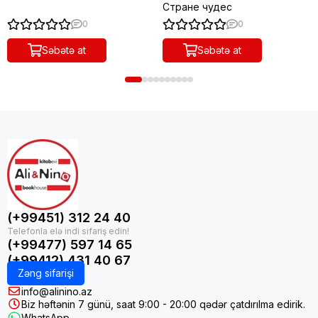
Стране чудес
0
0
Səbətə at
Səbətə at
(+99451) 312 24 40
(+99477) 597 14 65
(+99412) 431 40 67
Zəng sifarişi
info@alinino.az
Biz həftənin 7 günü, saat 9:00 - 20:00 qədər çatdırılma edirik.
WhatsApp