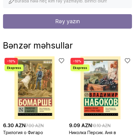
Burada hələ heç kim rəy yazmayıb. Birinci olun!
Rəy yazın
Bənzər məhsullar
−10%
−10%
6.30 AZN
9.09 AZN
7.00 AZN
10.10 AZN
Трилогия о Фигаро
Николка Персик. Аня в