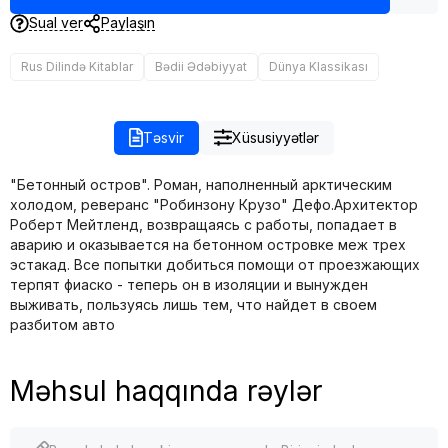
Sual ver
Paylaşın
Rus Dilində Kitablar
Bədii Ədəbiyyat
Dünya Klassikası
Təsvir
Xüsusiyyətlər
"Бетонный остров". Роман, наполненный арктическим
холодом, реверанс "Робинзону Крузо" Дефо.Архитектор
Роберт Мейтленд, возвращаясь с работы, попадает в
аварию и оказывается на бетонном островке меж трех
эстакад. Все попытки добиться помощи от проезжающих
терпят фиаско - теперь он в изоляции и вынужден
выживать, пользуясь лишь тем, что найдет в своем
разбитом авто
Məhsul haqqında rəylər