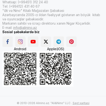
Whatsap: (+99451) 312 24 40
Tel: (+99412) 431 40 67
"Əli və Nino" Kitab Mağazaları Şəbəkəsi
Azərbaycanda 2005-ci ildən fəaliyyət göstərən ən böyük kitab
və oyuncaqlar şəbəkəsidir.
Markanın sahibi və icraçı direktoru xanım Nigar Köçərlidir.
E-mail:
info@alinino.az
Sosial şəbəkələrdə biz
Android
Apple(iOS)
© 2010-2026 Alinino.az. "Ali&Nino" LLC .
Sayt xəritəsi