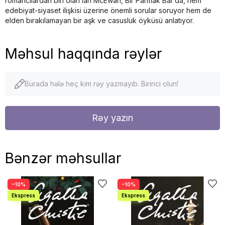
romancılardan biri olan Ian McEwan, Bir Parmak Bal'da, hem
edebiyat-siyaset ilişkisi üzerine önemli sorular soruyor hem de
elden bırakılamayan bir aşk ve casusluk öyküsü anlatıyor.
Məhsul haqqında rəylər
Burada hələ heç kim rəy yazmayıb. Birinci olun!
Rəy yazın
Bənzər məhsullar
−10%
−10%