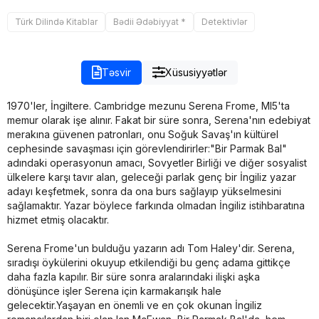
Türk Dilində Kitablar
Bədii Ədəbiyyat *
Detektivlər
Təsvir
Xüsusiyyətlər
1970'ler, İngiltere. Cambridge mezunu Serena Frome, MI5'ta
memur olarak işe alınır. Fakat bir süre sonra, Serena'nın edebiyat
merakına güvenen patronları, onu Soğuk Savaş'ın kültürel
cephesinde savaşması için görevlendirirler:"Bir Parmak Bal"
adındaki operasyonun amacı, Sovyetler Birliği ve diğer sosyalist
ülkelere karşı tavır alan, geleceği parlak genç bir İngiliz yazar
adayı keşfetmek, sonra da ona burs sağlayıp yükselmesini
sağlamaktır. Yazar böylece farkında olmadan İngiliz istihbaratına
hizmet etmiş olacaktır.
Serena Frome'un bulduğu yazarın adı Tom Haley'dir. Serena,
sıradışı öykülerini okuyup etkilendiği bu genç adama gittikçe
daha fazla kapılır. Bir süre sonra aralarındaki ilişki aşka
dönüşünce işler Serena için karmakarışık hale
gelecektir.Yaşayan en önemli ve en çok okunan İngiliz