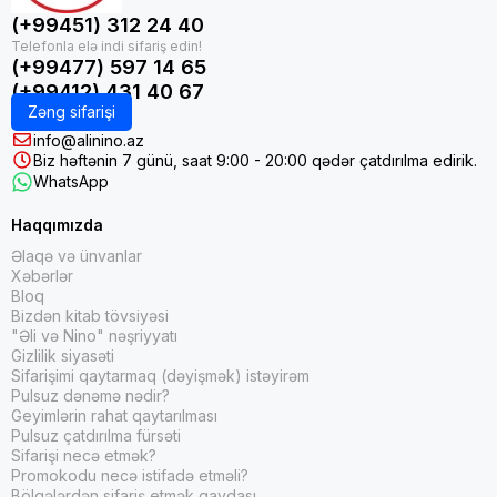
(+99451) 312 24 40
(+99477) 597 14 65
(+99412) 431 40 67
Zəng sifarişi
info@alinino.az
Biz həftənin 7 günü, saat 9:00 - 20:00 qədər çatdırılma edirik.
WhatsApp
Haqqımızda
Əlaqə və ünvanlar
Xəbərlər
Bloq
Bizdən kitab tövsiyəsi
"Əli və Nino" nəşriyyatı
Gizlilik siyasəti
Sifarişimi qaytarmaq (dəyişmək) istəyirəm
Pulsuz dənəmə nədir?
Geyimlərin rahat qaytarılması
Pulsuz çatdırılma fürsəti
Sifarişi necə etmək?
Promokodu necə istifadə etməli?
Bölgələrdən sifariş etmək qaydası