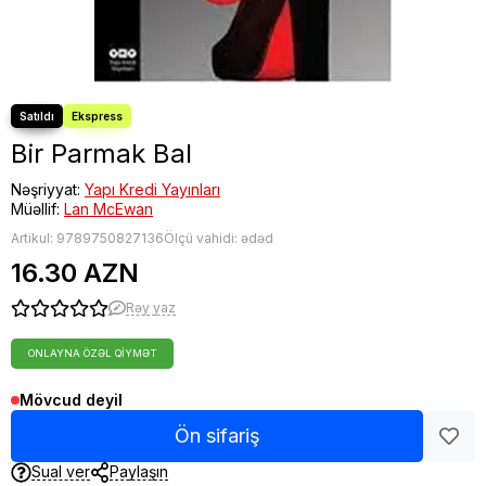
Bir Parmak Bal
Nəşriyyat:
Yapı Kredi Yayınları
Müəllif:
Lan McEwan
Artikul:
9789750827136
Ölçü vahidi: ədəd
16.30 AZN
Rəy yaz
ONLAYNA ÖZƏL QIYMƏT
Mövcud deyil
Ön sifariş
Sual ver
Paylaşın