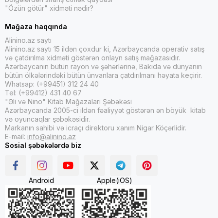
"Özün götür" xidməti nədir?
Mağaza haqqında
Alinino.az saytı
Alinino.az saytı 15 ildən çoxdur ki, Azərbaycanda operativ satış
və çatdırılma xidməti göstərən onlayn satış mağazasıdır.
Azərbaycanın bütün rayon və şəhərlərinə, Bakıda və dünyanın
bütün ölkələrindəki bütün ünvanlara çatdırılmanı həyata keçirir.
Whatsap: (+99451) 312 24 40
Tel: (+99412) 431 40 67
"Əli və Nino" Kitab Mağazaları Şəbəkəsi
Azərbaycanda 2005-ci ildən fəaliyyət göstərən ən böyük kitab
və oyuncaqlar şəbəkəsidir.
Markanın sahibi və icraçı direktoru xanım Nigar Köçərlidir.
E-mail:
info@alinino.az
Sosial şəbəkələrdə biz
Android
Apple(iOS)