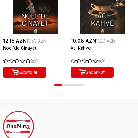
12.15 AZN
10.08 AZN
13.50 AZN
11.20 AZN
Noel'de Cinayet
Acı Kahve
0
0
Səbətə at
Səbətə at