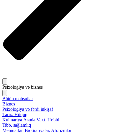
Psixologiya və biznes
Bütün məhsullar
Biznes
Psixologiya və fərdi inkişaf
Tarix. Hüquq
Kulinariya.Asudə Vaxt. Hobbi
Tibb, sağlamlıq
Memuarlar. Bioqrafiyalar. Aforizmlər