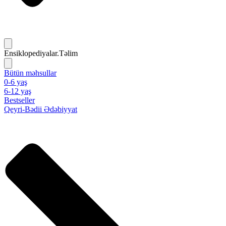
Ensiklopediyalar.Təlim
Bütün məhsullar
0-6 yaş
6-12 yaş
Bestseller
Qeyri-Bədii Ədəbiyyat