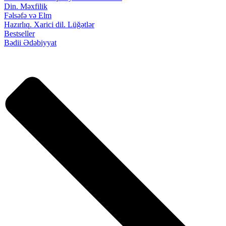
Din. Məxfilik
Fəlsəfə və Elm
Hazırlıq. Xarici dil. Lüğətlər
Bestseller
Bədii Ədəbiyyat