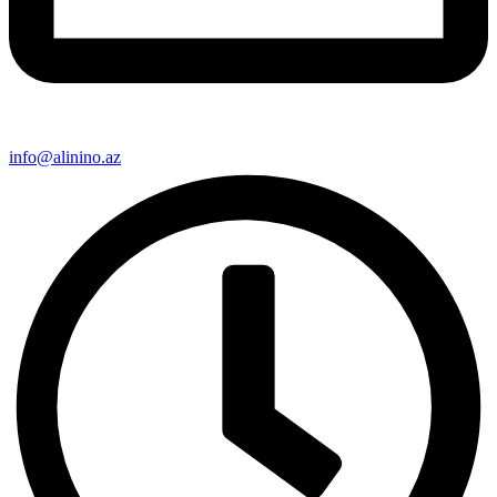
info@alinino.az