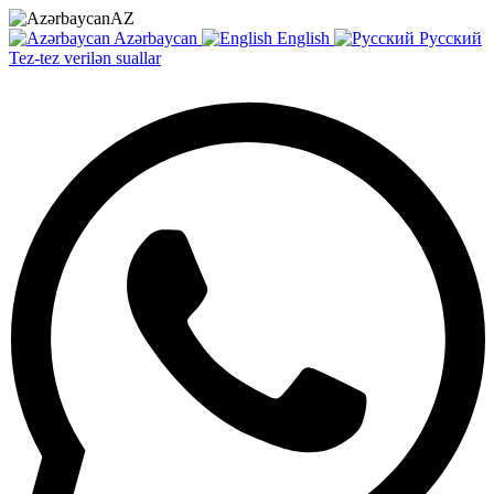
AZ
Azərbaycan
English
Русский
Tez-tez verilən suallar