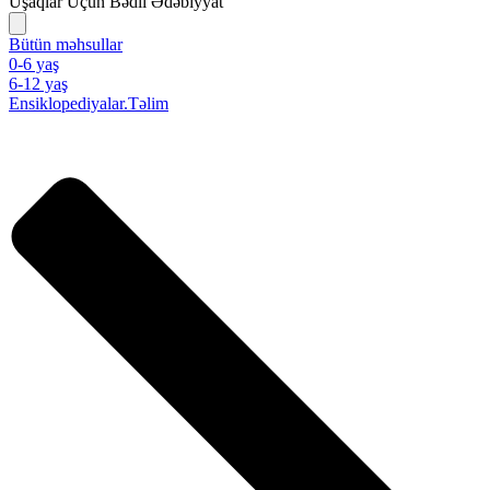
Uşaqlar Üçün Bədii Ədəbiyyat
Bütün məhsullar
0-6 yaş
6-12 yaş
Ensiklopediyalar.Təlim