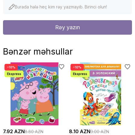
Burada hələ heç kim rəy yazmayıb. Birinci olun!
Rəy yazın
Bənzər məhsullar
−10%
−10%
7.92 AZN
8.10 AZN
8.80 AZN
9.00 AZN