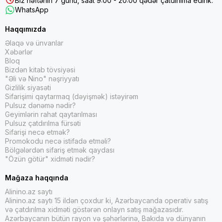
Biz həftənin 7 günü, saat 9:00 - 20:00 qədər çatdırılma edirik.
WhatsApp
Haqqımızda
Əlaqə və ünvanlar
Xəbərlər
Bloq
Bizdən kitab tövsiyəsi
"Əli və Nino" nəşriyyatı
Gizlilik siyasəti
Sifarişimi qaytarmaq (dəyişmək) istəyirəm
Pulsuz dənəmə nədir?
Geyimlərin rahat qaytarılması
Pulsuz çatdırılma fürsəti
Sifarişi necə etmək?
Promokodu necə istifadə etməli?
Bölgələrdən sifariş etmək qaydası
"Özün götür" xidməti nədir?
Mağaza haqqında
Alinino.az saytı
Alinino.az saytı 15 ildən çoxdur ki, Azərbaycanda operativ satış
və çatdırılma xidməti göstərən onlayn satış mağazasıdır.
Azərbaycanın bütün rayon və şəhərlərinə, Bakıda və dünyanın