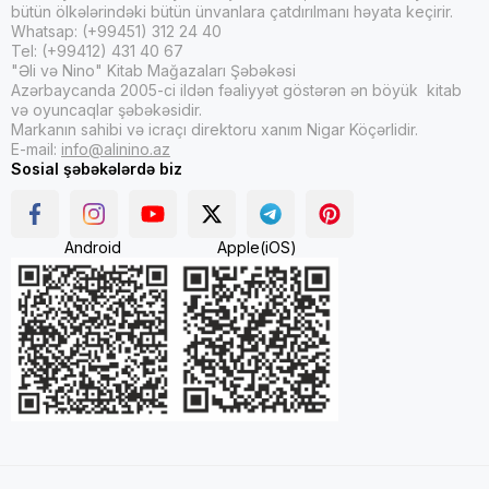
bütün ölkələrindəki bütün ünvanlara çatdırılmanı həyata keçirir.
Whatsap: (+99451) 312 24 40
Tel: (+99412) 431 40 67
"Əli və Nino" Kitab Mağazaları Şəbəkəsi
Azərbaycanda 2005-ci ildən fəaliyyət göstərən ən böyük kitab
və oyuncaqlar şəbəkəsidir.
Markanın sahibi və icraçı direktoru xanım Nigar Köçərlidir.
E-mail:
info@alinino.az
Sosial şəbəkələrdə biz
Android
Apple(iOS)