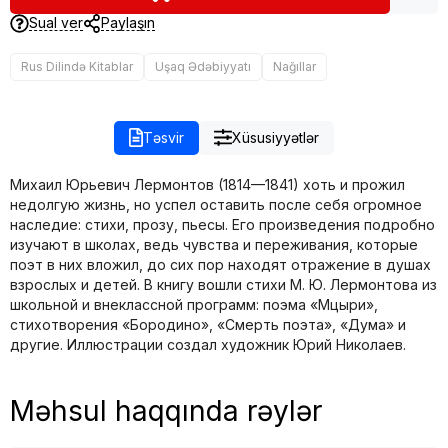
Sual ver
Paylaşın
Rus Dilində Kitablar
Uşaq Ədəbiyyatı
Nağıllar
Təsvir
Xüsusiyyətlər
Михаил Юрьевич Лермонтов (1814—1841) хоть и прожил
недолгую жизнь, но успел оставить после себя огромное
наследие: стихи, прозу, пьесы. Его произведения подробно
изучают в школах, ведь чувства и переживания, которые
поэт в них вложил, до сих пор находят отражение в душах
взрослых и детей. В книгу вошли стихи М. Ю. Лермонтова из
школьной и внеклассной программ: поэма «Мцыри»,
стихотворения «Бородино», «Смерть поэта», «Дума» и
другие. Иллюстрации создал художник Юрий Николаев.
Məhsul haqqında rəylər