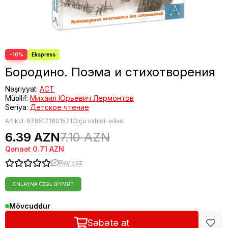
−10%
Бородино. Поэма и стихотворения
Nəşriyyat:
АСТ
Müəllif:
Михаил Юрьевич Лермонтов
Seriya:
Детское чтение
Artikul:
9785171801571
Ölçü vahidi: ədəd
6.39 AZN
7.10 AZN
Qənaət
0.71 AZN
Rəy yaz
ONLAYNA ÖZƏL QIYMƏT
Mövcuddur
Səbətə at