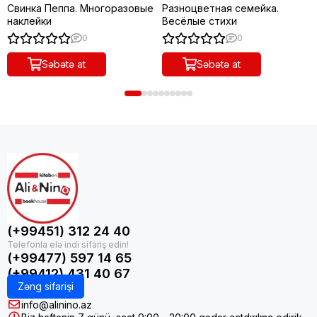
Свинка Пеппа. Многоразовые
Разноцветная семейка.
наклейки
Весёлые стихи
0
0
Səbətə at
Səbətə at
(+99451) 312 24 40
(+99477) 597 14 65
(+99412) 431 40 67
Zəng sifarişi
info@alinino.az