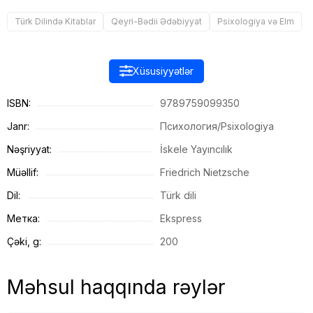
Türk Dilində Kitablar
Qeyri-Bədii Ədəbiyyat
Psixologiya və Elm
Xüsusiyyətlər
ISBN:
9789759099350
Janr:
Психология/Psixologiya
Nəşriyyat:
İskele Yayıncılık
Müəllif:
Friedrich Nietzsche
Dil:
Türk dili
Метка:
Ekspress
Çəki, g:
200
Məhsul haqqında rəylər