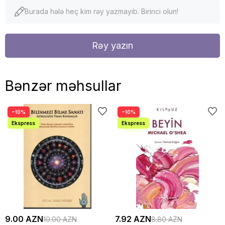
Burada hələ heç kim rəy yazmayıb. Birinci olun!
Rəy yazın
Bənzər məhsullar
−10%
−10%
9.00 AZN
7.92 AZN
10.00 AZN
8.80 AZN