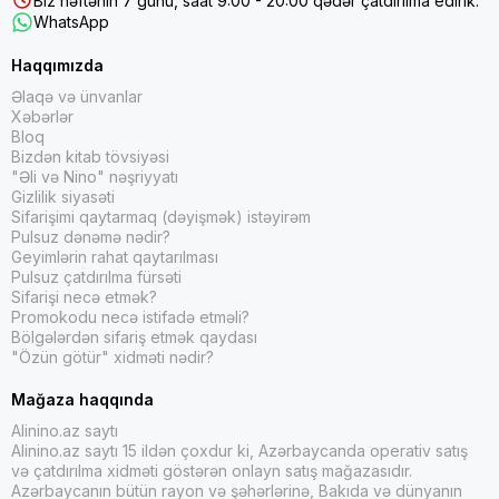
Biz həftənin 7 günü, saat 9:00 - 20:00 qədər çatdırılma edirik.
WhatsApp
Haqqımızda
Əlaqə və ünvanlar
Xəbərlər
Bloq
Bizdən kitab tövsiyəsi
"Əli və Nino" nəşriyyatı
Gizlilik siyasəti
Sifarişimi qaytarmaq (dəyişmək) istəyirəm
Pulsuz dənəmə nədir?
Geyimlərin rahat qaytarılması
Pulsuz çatdırılma fürsəti
Sifarişi necə etmək?
Promokodu necə istifadə etməli?
Bölgələrdən sifariş etmək qaydası
"Özün götür" xidməti nədir?
Mağaza haqqında
Alinino.az saytı
Alinino.az saytı 15 ildən çoxdur ki, Azərbaycanda operativ satış
və çatdırılma xidməti göstərən onlayn satış mağazasıdır.
Azərbaycanın bütün rayon və şəhərlərinə, Bakıda və dünyanın