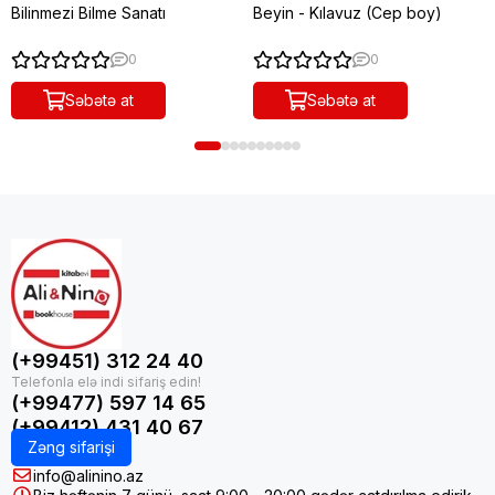
Bilinmezi Bilme Sanatı
Beyin - Kılavuz (Cep boy)
0
0
Səbətə at
Səbətə at
(+99451) 312 24 40
(+99477) 597 14 65
(+99412) 431 40 67
Zəng sifarişi
info@alinino.az