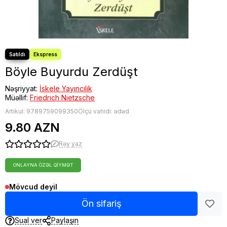
Böyle Buyurdu Zerdüşt
Nəşriyyat:
İskele Yayıncılık
Müəllif:
Friedrich Nietzsche
Artikul:
9789759099350
Ölçü vahidi: ədəd
9.80 AZN
Rəy yaz
ONLAYNA ÖZƏL QIYMƏT
Mövcud deyil
Ön sifariş
Sual ver
Paylaşın