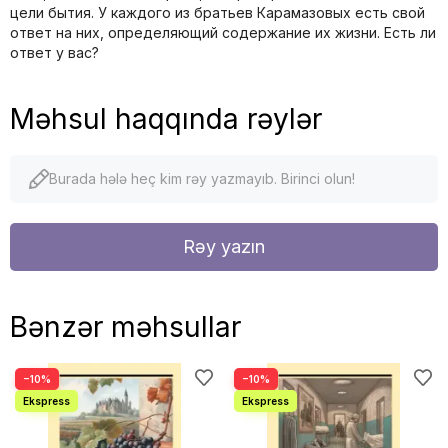
цели бытия. У каждого из братьев Карамазовых есть свой
ответ на них, определяющий содержание их жизни. Есть ли
ответ у вас?
Məhsul haqqında rəylər
Burada hələ heç kim rəy yazmayıb. Birinci olun!
Rəy yazın
Bənzər məhsullar
−10%
−10%