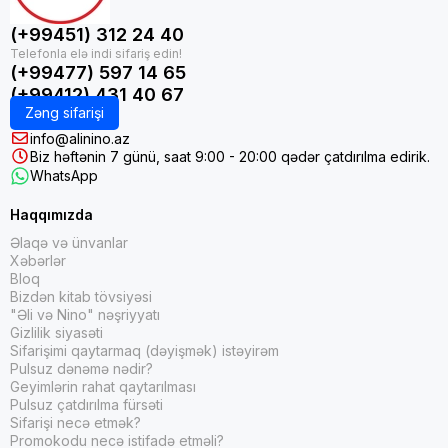
(+99451) 312 24 40
(+99477) 597 14 65
(+99412) 431 40 67
Zəng sifarişi
info@alinino.az
Biz həftənin 7 günü, saat 9:00 - 20:00 qədər çatdırılma edirik.
WhatsApp
Haqqımızda
Əlaqə və ünvanlar
Xəbərlər
Bloq
Bizdən kitab tövsiyəsi
"Əli və Nino" nəşriyyatı
Gizlilik siyasəti
Sifarişimi qaytarmaq (dəyişmək) istəyirəm
Pulsuz dənəmə nədir?
Geyimlərin rahat qaytarılması
Pulsuz çatdırılma fürsəti
Sifarişi necə etmək?
Promokodu necə istifadə etməli?