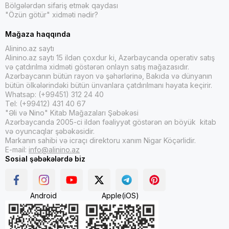
Bölgələrdən sifariş etmək qaydası
"Özün götür" xidməti nədir?
Mağaza haqqında
Alinino.az saytı
Alinino.az saytı 15 ildən çoxdur ki, Azərbaycanda operativ satış
və çatdırılma xidməti göstərən onlayn satış mağazasıdır.
Azərbaycanın bütün rayon və şəhərlərinə, Bakıda və dünyanın
bütün ölkələrindəki bütün ünvanlara çatdırılmanı həyata keçirir.
Whatsap: (+99451) 312 24 40
Tel: (+99412) 431 40 67
"Əli və Nino" Kitab Mağazaları Şəbəkəsi
Azərbaycanda 2005-ci ildən fəaliyyət göstərən ən böyük kitab
və oyuncaqlar şəbəkəsidir.
Markanın sahibi və icraçı direktoru xanım Nigar Köçərlidir.
E-mail:
info@alinino.az
Sosial şəbəkələrdə biz
Android
Apple(iOS)