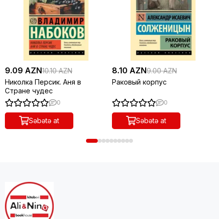
9.09 AZN
8.10 AZN
10.10 AZN
9.00 AZN
Николка Персик. Аня в
Раковый корпус
Стране чудес
0
0
Səbətə at
Səbətə at