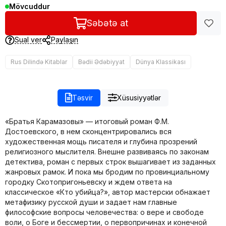
Mövcuddur
Səbətə at
Sual ver
Paylaşın
Rus Dilində Kitablar
Bədii Ədəbiyyat
Dünya Klassikası
Təsvir
Xüsusiyyətlər
«Братья Карамазовы» — итоговый роман Ф.М.
Достоевского, в нем сконцентрировались вся
художественная мощь писателя и глубина прозрений
религиозного мыслителя. Внешне развиваясь по законам
детектива, роман с первых строк вышагивает из заданных
жанровых рамок. И пока мы бродим по провинциальному
городку Скотопригоньевску и ждем ответа на
классическое «Кто убийца?», автор мастерски обнажает
метафизику русской души и задает нам главные
философские вопросы человечества: о вере и свободе
воли, о Боге и бессмертии, о первопричинах и конечной