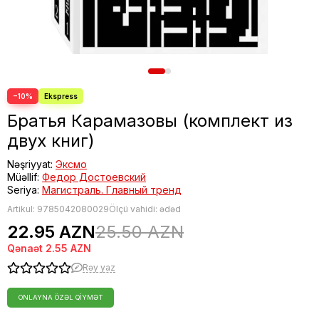
−10%
Братья Карамазовы (комплект из
двух книг)
Nəşriyyat:
Эксмо
Müəllif:
Федор Достоевский
Seriya:
Магистраль. Главный тренд
Artikul:
9785042080029
Ölçü vahidi: ədəd
22.95 AZN
25.50 AZN
Qənaət
2.55 AZN
Rəy yaz
ONLAYNA ÖZƏL QIYMƏT