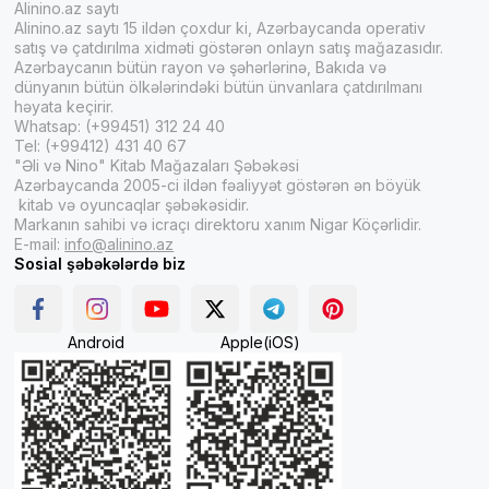
Alinino.az saytı
Alinino.az saytı 15 ildən çoxdur ki, Azərbaycanda operativ
satış və çatdırılma xidməti göstərən onlayn satış mağazasıdır.
Azərbaycanın bütün rayon və şəhərlərinə, Bakıda və
dünyanın bütün ölkələrindəki bütün ünvanlara çatdırılmanı
həyata keçirir.
Whatsap: (+99451) 312 24 40
Tel: (+99412) 431 40 67
"Əli və Nino" Kitab Mağazaları Şəbəkəsi
Azərbaycanda 2005-ci ildən fəaliyyət göstərən ən böyük
kitab və oyuncaqlar şəbəkəsidir.
Markanın sahibi və icraçı direktoru xanım Nigar Köçərlidir.
E-mail:
info@alinino.az
Sosial şəbəkələrdə biz
Android
Apple(iOS)