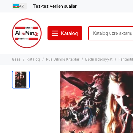
Tez-tez verilən suallar
AZ
Kataloq
Əsas
Kataloq
Rus Dilində Kitablar
Bədii Ədəbiyyat
Fantasti