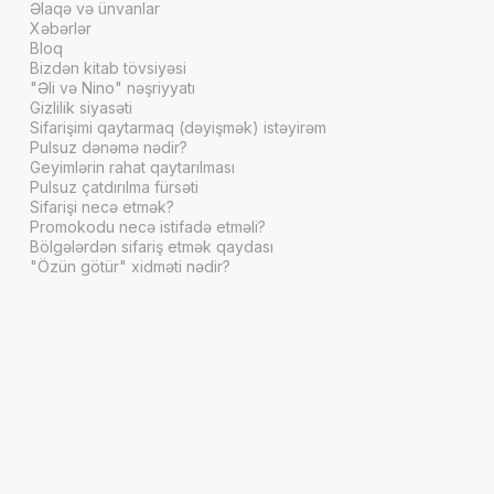
Əlaqə və ünvanlar
Xəbərlər
Bloq
Bizdən kitab tövsiyəsi
"Əli və Nino" nəşriyyatı
Gizlilik siyasəti
Sifarişimi qaytarmaq (dəyişmək) istəyirəm
Pulsuz dənəmə nədir?
Geyimlərin rahat qaytarılması
Pulsuz çatdırılma fürsəti
Sifarişi necə etmək?
Promokodu necə istifadə etməli?
Bölgələrdən sifariş etmək qaydası
"Özün götür" xidməti nədir?