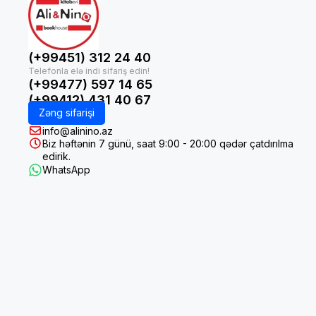
(+99451) 312 24 40
(+99477) 597 14 65
(+99412) 431 40 67
Zəng sifarişi
info@alinino.az
Biz həftənin 7 günü, saat 9:00 - 20:00 qədər çatdırılma
edirik.
WhatsApp