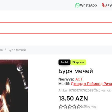
WhatsApp
(+9
ka
Буря мечей
Буря мечей
Nəşriyyat:
АСТ
Müəllif:
Джордж Рэймонд Рича
Artikul:
9785170762088
Ölçü vahidi:
13.50 AZN
Rəy yaz