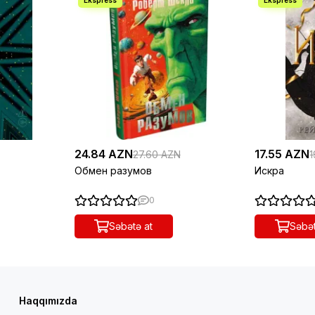
24.84 AZN
17.55 AZN
27.60 AZN
1
Обмен разумов
Искра
0
Səbətə at
Səbət
Haqqımızda