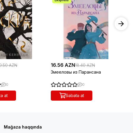
16.56 AZN
19
9.50 AZN
18.40 AZN
Змееловы из Парансана
Св
пе
0
0
ə at
Səbətə at
Mağaza haqqında