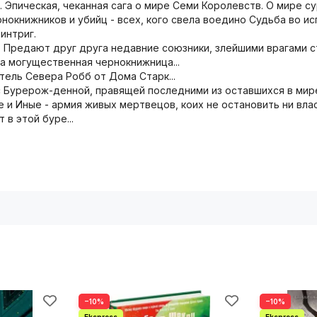
". Эпическая, чеканная сага о мире Семи Королевств. О мире 
ернокнижников и убийц - всех, кого свела воедино Судьба во 
интриг.
 Предают друг друга недавние союзники, злейшими врагами с
а могущественная чернокнижница...
тель Севера Робб от Дома Старк...
 Бурерож-денной, правящей последними из оставшихся в мире
и Иные - армия живых мертвецов, коих не остановить ни влас
 в этой буре...
−10%
−10%