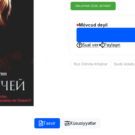
ONLAYNA ÖZƏL QIYMƏT
Mövcud deyil
Sual ver
Paylaşın
Rus Dilində Kitablar
Bədii Ədəbi
Təsvir
Xüsusiyyətlər