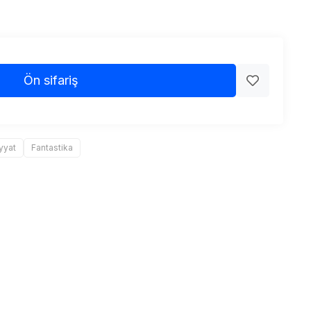
Ön sifariş
yyat
Fantastika