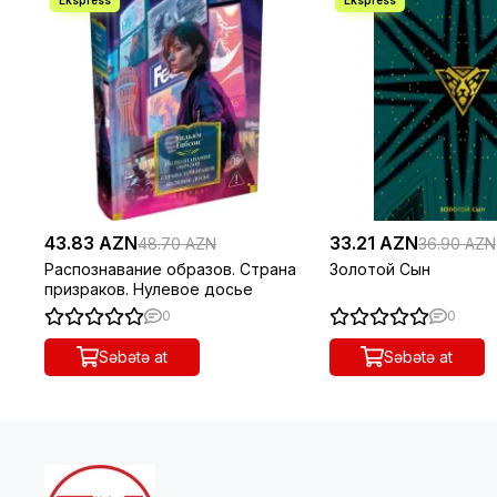
43.83 AZN
33.21 AZN
48.70 AZN
36.90 AZN
Распознавание образов. Страна
Золотой Сын
призраков. Нулевое досье
0
0
Səbətə at
Səbətə at