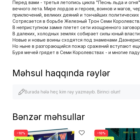
Перед вами - третья летопись цикла "Песнь льда и огня
вечного лета. Мире лордов и героев, воинов и магов, ч
приключений, великих деяний и тончайших политических 
Сотрясается в борьбе Железный Трон Семи Королевств.
В неприступном замке плетет сети изощренного заговор
В далеких, холодных землях собирает силы юный власти
Новые и новые воины сходятся под знаменами Даэнерис
Но ныне в разгорающийся пожар сражений вступают еще 
Буря мечей грядет в Семи Королевствах - и многие падут
Məhsul haqqında rəylər
Burada hələ heç kim rəy yazmayıb. Birinci olun!
Bənzər məhsullar
−10%
−10%