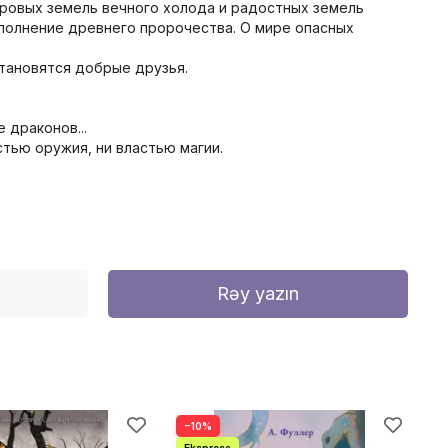
суровых земель вечного холода и радостных земель
исполнение древнего пророчества. О мире опасных
тановятся добрые друзья.
 драконов...
тью оружия, ни властью магии.
Rəy yazın
−10%
−