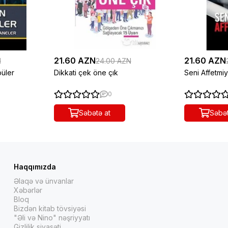
21.60 AZN
21.60 AZN
N
24.00 AZN
püler
Dikkati çek öne çık
Seni Affetmi
0
Səbətə at
Səbət
Haqqımızda
Əlaqə və ünvanlar
Xəbərlər
Bloq
Bizdən kitab tövsiyəsi
"Əli və Nino" nəşriyyatı
Gizlilik siyasəti