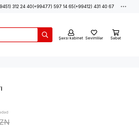
9451) 312 24 40
(+99477) 597 14 65
(+99412) 431 40 67
Şəxsi kabinet
Sevimlilər
Səbət
ı
 ədəd
AZN