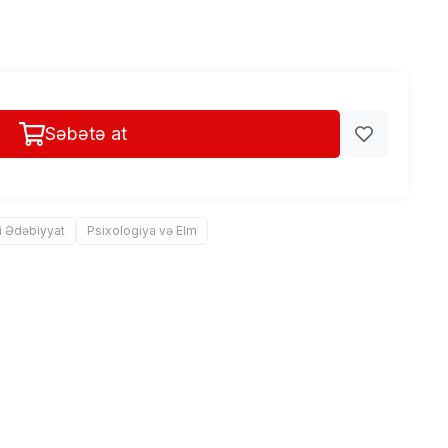
Səbətə at
i Ədəbiyyat
Psixologiya və Elm