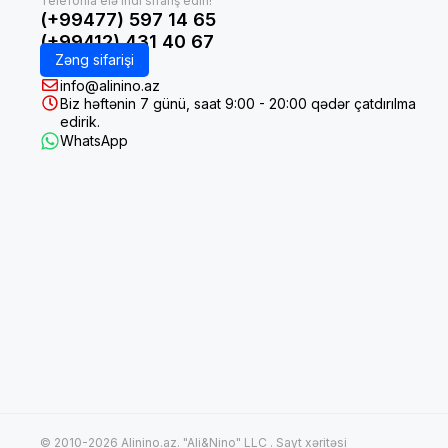
(+99477) 597 14 65
(+99412) 431 40 67
Zəng sifarişi
info@alinino.az
Biz həftənin 7 günü, saat 9:00 - 20:00 qədər çatdırılma
edirik.
WhatsApp
© 2010-2026 Alinino.az. "Ali&Nino" LLC .
Sayt xəritəsi