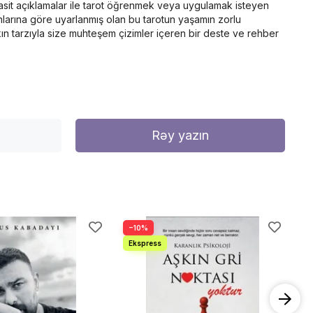
 basit açıklamalar ile tarot öğrenmek veya uygulamak isteyen
larına göre uyarlanmış olan bu tarotun yaşamın zorlu
kın tarzıyla size muhteşem çizimler içeren bir deste ve rehber
Rəy yazın
−10%
−