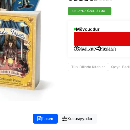
ONLAYNA ÖZƏL QIYMƏT
Mövcuddur
Sual ver
Paylaşın
Türk Dilində Kitablar
Qeyri-Bədi
Təsvir
Xüsusiyyətlər