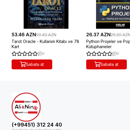
53.46 AZN
26.37 AZN
59.40 AZN
29.30 AZ
Tarot Oracle - Kullanım Kitabı ve 78
Python Projeler ve Po
Kart
Kütüphaneler
0
0
Səbətə at
Səbətə at
(+99451) 312 24 40