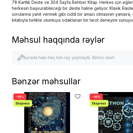
78 Kartlık Deste ve 304 Sayfa Rehber Kitap. Herkes için eğlence
herkesin başvurabileceği bir deste haline geliyor. Klasik Rai
sorularına yanıt vermek gibi ciddi bir amacı olmasının yanısır
kitabıyla birlikte olumluya odaklanan bir tarot deneyimi sunuyo
Məhsul haqqında rəylər
Burada hələ heç kim rəy yazmayıb. Birinci olun!
Bənzər məhsullar
−10%
−10%