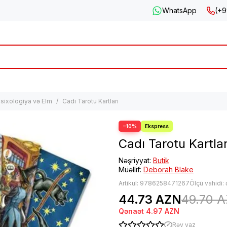
WhatsApp
(+9
sixologiya və Elm
Cadı Tarotu Kartları
−10%
Cadı Tarotu Kartlar
Nəşriyyat:
Butik
Müəllif:
Deborah Blake
Artikul:
9786258471267
Ölçü vahidi:
44.73 AZN
49.70 
Qənaət
4.97 AZN
Rəy yaz