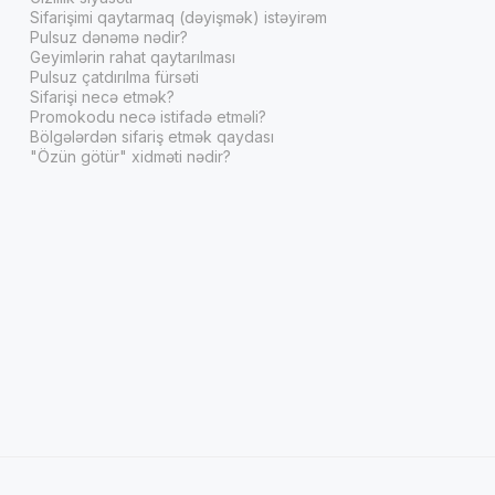
Sifarişimi qaytarmaq (dəyişmək) istəyirəm
Pulsuz dənəmə nədir?
Geyimlərin rahat qaytarılması
Pulsuz çatdırılma fürsəti
Sifarişi necə etmək?
Promokodu necə istifadə etməli?
Bölgələrdən sifariş etmək qaydası
"Özün götür" xidməti nədir?