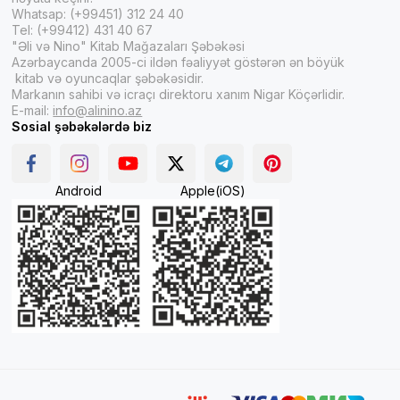
Whatsap: (+99451) 312 24 40
Tel: (+99412) 431 40 67
"Əli və Nino" Kitab Mağazaları Şəbəkəsi
Azərbaycanda 2005-ci ildən fəaliyyət göstərən ən böyük
kitab və oyuncaqlar şəbəkəsidir.
Markanın sahibi və icraçı direktoru xanım Nigar Köçərlidir.
E-mail:
info@alinino.az
Sosial şəbəkələrdə biz
Android
Apple(iOS)