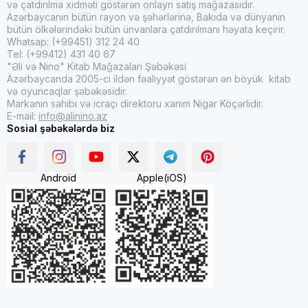
və çatdırılma xidməti göstərən onlayn satış mağazasıdır.
Azərbaycanın bütün rayon və şəhərlərinə, Bakıda və dünyanın
bütün ölkələrindəki bütün ünvanlara çatdırılmanı həyata keçirir.
Whatsap: (+99451) 312 24 40
Tel: (+99412) 431 40 67
"Əli və Nino" Kitab Mağazaları Şəbəkəsi
Azərbaycanda 2005-ci ildən fəaliyyət göstərən ən böyük kitab
və oyuncaqlar şəbəkəsidir.
Markanın sahibi və icraçı direktoru xanım Nigar Köçərlidir.
E-mail:
info@alinino.az
Sosial şəbəkələrdə biz
Android
Apple(iOS)