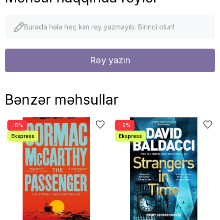
Burada hələ heç kim rəy yazmayıb. Birinci olun!
Rəy yazın
Bənzər məhsullar
−5%
−5%