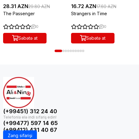
28.31 AZN
16.72 AZN
29.80 AZN
17.60 AZN
The Passenger
Strangers in Time
0
0
Səbətə at
Səbətə at
(+99451) 312 24 40
(+99477) 597 14 65
(+99412) 431 40 67
Zəng sifarişi