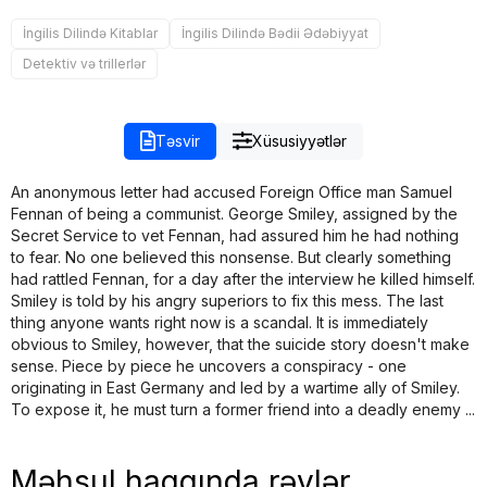
İngilis Dilində Kitablar
İngilis Dilində Bədii Ədəbiyyat
Detektiv və trillerlər
Təsvir
Xüsusiyyətlər
An anonymous letter had accused Foreign Office man Samuel
Fennan of being a communist. George Smiley, assigned by the
Secret Service to vet Fennan, had assured him he had nothing
to fear. No one believed this nonsense. But clearly something
had rattled Fennan, for a day after the interview he killed himself.
Smiley is told by his angry superiors to fix this mess. The last
thing anyone wants right now is a scandal. It is immediately
obvious to Smiley, however, that the suicide story doesn't make
sense. Piece by piece he uncovers a conspiracy - one
originating in East Germany and led by a wartime ally of Smiley.
To expose it, he must turn a former friend into a deadly enemy ...
Məhsul haqqında rəylər