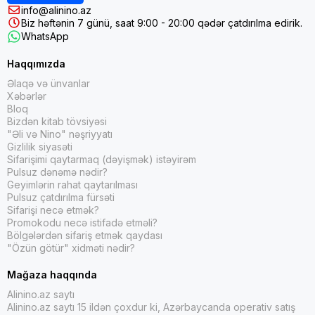
info@alinino.az
Biz həftənin 7 günü, saat 9:00 - 20:00 qədər çatdırılma edirik.
WhatsApp
Haqqımızda
Əlaqə və ünvanlar
Xəbərlər
Bloq
Bizdən kitab tövsiyəsi
"Əli və Nino" nəşriyyatı
Gizlilik siyasəti
Sifarişimi qaytarmaq (dəyişmək) istəyirəm
Pulsuz dənəmə nədir?
Geyimlərin rahat qaytarılması
Pulsuz çatdırılma fürsəti
Sifarişi necə etmək?
Promokodu necə istifadə etməli?
Bölgələrdən sifariş etmək qaydası
"Özün götür" xidməti nədir?
Mağaza haqqında
Alinino.az saytı
Alinino.az saytı 15 ildən çoxdur ki, Azərbaycanda operativ satış