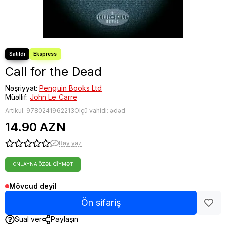
Call for the Dead
Nəşriyyat:
Penguin Books Ltd
Müəllif:
John Le Carre
Artikul:
9780241962213
Ölçü vahidi: ədəd
14.90 AZN
Rəy yaz
ONLAYNA ÖZƏL QIYMƏT
Mövcud deyil
Ön sifariş
Sual ver
Paylaşın