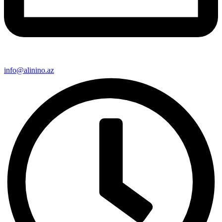
info@alinino.az