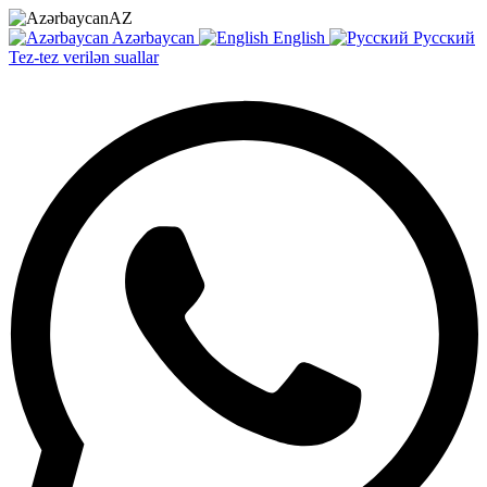
AZ
Azərbaycan
English
Русский
Tez-tez verilən suallar