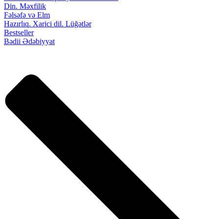
Din. Məxfilik
Fəlsəfə və Elm
Hazırlıq. Xarici dil. Lüğətlər
Bestseller
Bədii Ədəbiyyat