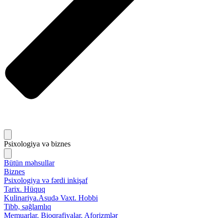
Psixologiya və biznes
Bütün məhsullar
Biznes
Psixologiya və fərdi inkişaf
Tarix. Hüquq
Kulinariya.Asudə Vaxt. Hobbi
Tibb, sağlamlıq
Memuarlar. Bioqrafiyalar. Aforizmlər