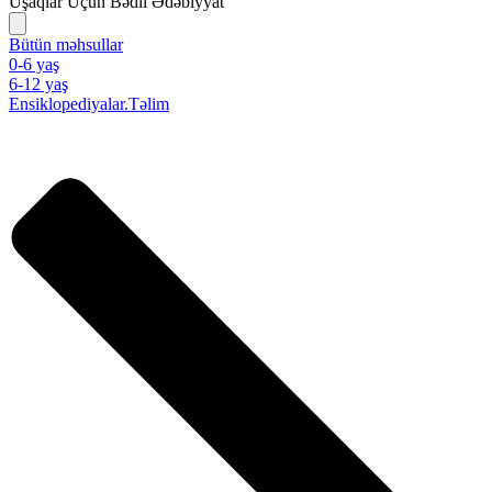
Uşaqlar Üçün Bədii Ədəbiyyat
Bütün məhsullar
0-6 yaş
6-12 yaş
Ensiklopediyalar.Təlim