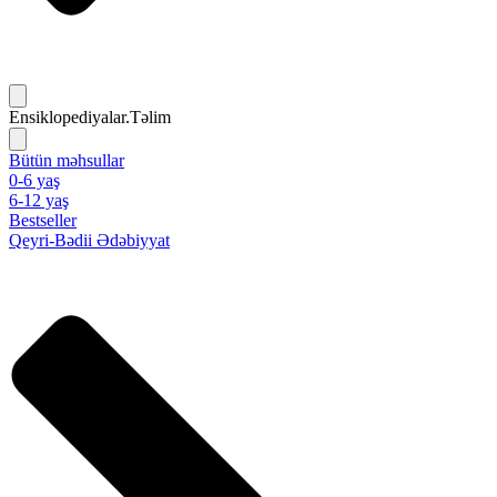
Ensiklopediyalar.Təlim
Bütün məhsullar
0-6 yaş
6-12 yaş
Bestseller
Qeyri-Bədii Ədəbiyyat