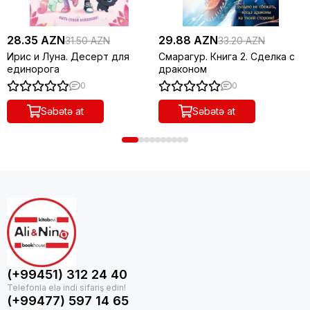
28.35 AZN
29.88 AZN
31.50 AZN
33.20 AZN
Ирис и Луна. Десерт для
Смарагур. Книга 2. Сделка с
единорога
драконом
0
0
Səbətə at
Səbətə at
(+99451) 312 24 40
(+99477) 597 14 65