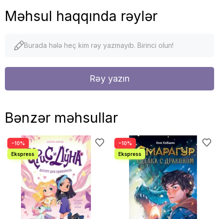
Məhsul haqqında rəylər
Burada hələ heç kim rəy yazmayıb. Birinci olun!
Rəy yazın
Bənzər məhsullar
−10%
−10%