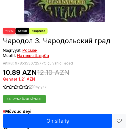
−10%
Чародол 3. Чародольский град
Nəşriyyat:
Росмэн
Müəllif:
Наталья Щерба
Artikul:
9785353072577
Ölçü vahidi: ədəd
10.89 AZN
12.10 AZN
Qənaət
1.21 AZN
Rəy yaz
ONLAYNA ÖZƏL QIYMƏT
Mövcud deyil
Ön sifariş