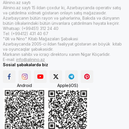
Alinino.az saytı
Alinino.az saytı 15 ildən çoxdur ki, Azərbaycanda operativ satış
və çatdırılma xidməti göstərən onlayn satış mağazasıdır.
Azərbaycanın bütün rayon və şəhərlərinə, Bakıda və dünyanın
bütün ölkələrindəki bütün ünvanlara çatdırılmanı həyata keçirir.
Whatsap: (+99451) 312 24 40
Tel: (+99412) 431 40 67
"Əli və Nino" Kitab Mağazaları Şəbəkəsi
Azərbaycanda 2005-ci ildən fəaliyyət göstərən ən böyük kitab
və oyuncaqlar şəbəkəsidir.
Markanın sahibi və icraçı direktoru xanım Nigar Köçərlidir.
E-mail:
info@alinino.az
Sosial şəbəkələrdə biz
Android
Apple(iOS)