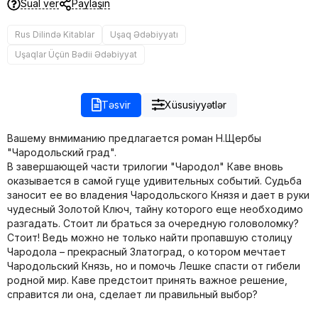
Sual ver
Paylaşın
Rus Dilində Kitablar
Uşaq Ədəbiyyatı
Uşaqlar Üçün Bədii Ədəbiyyat
Təsvir
Xüsusiyyətlər
Вашему внмиманию предлагается роман Н.Щербы
"Чародольский град".
В завершающей части трилогии "Чародол" Каве вновь
оказывается в самой гуще удивительных событий. Судьба
заносит ее во владения Чародольского Князя и дает в руки
чудесный Золотой Ключ, тайну которого еще необходимо
разгадать. Стоит ли браться за очередную головоломку?
Стоит! Ведь можно не только найти пропавшую столицу
Чародола – прекрасный Златоград, о котором мечтает
Чародольский Князь, но и помочь Лешке спасти от гибели
родной мир. Каве предстоит принять важное решение,
справится ли она, сделает ли правильный выбор?