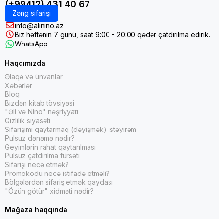
(+99412) 431 40 67
Zəng sifarişi
info@alinino.az
Biz həftənin 7 günü, saat 9:00 - 20:00 qədər çatdırılma edirik.
WhatsApp
Haqqımızda
Əlaqə və ünvanlar
Xəbərlər
Bloq
Bizdən kitab tövsiyəsi
"Əli və Nino" nəşriyyatı
Gizlilik siyasəti
Sifarişimi qaytarmaq (dəyişmək) istəyirəm
Pulsuz dənəmə nədir?
Geyimlərin rahat qaytarılması
Pulsuz çatdırılma fürsəti
Sifarişi necə etmək?
Promokodu necə istifadə etməli?
Bölgələrdən sifariş etmək qaydası
"Özün götür" xidməti nədir?
Mağaza haqqında