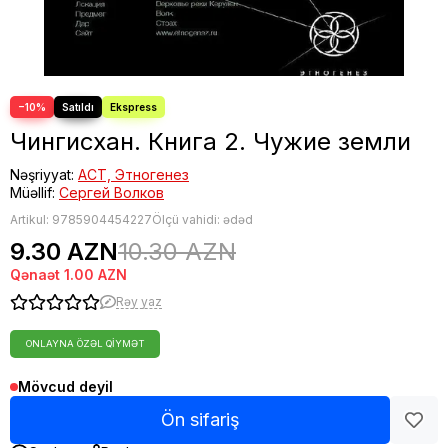
−10%
Чингисхан. Книга 2. Чужие земли
Nəşriyyat:
АСТ, Этногенез
Müəllif:
Сергей Волков
Artikul:
9785904454227
Ölçü vahidi: ədəd
9.30 AZN
10.30 AZN
Qənaət
1.00 AZN
Rəy yaz
ONLAYNA ÖZƏL QIYMƏT
Mövcud deyil
Ön sifariş