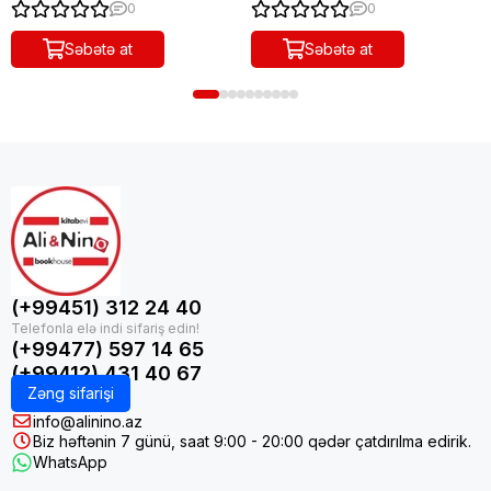
0
0
Səbətə at
Səbətə at
(+99451) 312 24 40
(+99477) 597 14 65
(+99412) 431 40 67
Zəng sifarişi
info@alinino.az
Biz həftənin 7 günü, saat 9:00 - 20:00 qədər çatdırılma edirik.
WhatsApp