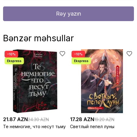
Rəy yazın
Bənzər məhsullar
−10%
−10%
21.87 AZN
17.28 AZN
24.30 AZN
19.20 AZN
Те немногие, что несут тьму
Светлый пепел луны