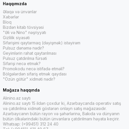
Haqqımızda
Əlaqə və ünvanlar
Xəbərlər
Bloq
Bizdən kitab tövsiyəsi
"Əli və Nino" nəşriyyatı
Gizlilik siyasəti
Sifarişimi qaytarmaq (dəyişmək) istəyirəm
Pulsuz dənəmə nədir?
Geyimlərin rahat qaytarılması
Pulsuz çatdırılma fürsəti
Sifarişi necə etmək?
Promokodu necə istifadə etməli?
Bölgələrdən sifariş etmək qaydası
"Özün götür" xidməti nədir?
Mağaza haqqında
Alinino.az saytı
Alinino.az saytı 15 ildən çoxdur ki, Azərbaycanda operativ satış
və çatdırılma xidməti göstərən onlayn satış mağazasıdır.
Azərbaycanın bütün rayon və şəhərlərinə, Bakıda və dünyanın
bütün ölkələrindəki bütün ünvanlara çatdırılmanı həyata keçirir.
Whatsap: (+99451) 312 24 40