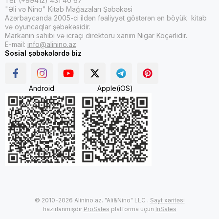
Tel: (+99412) 431 40 67
"Əli və Nino" Kitab Mağazaları Şəbəkəsi
Azərbaycanda 2005-ci ildən fəaliyyət göstərən ən böyük kitab
və oyuncaqlar şəbəkəsidir.
Markanın sahibi və icraçı direktoru xanım Nigar Köçərlidir.
E-mail:
info@alinino.az
Sosial şəbəkələrdə biz
Android
Apple(iOS)
© 2010-2026 Alinino.az. "Ali&Nino" LLC .
Sayt xəritəsi
hazırlanmışdır
ProSales
platforma üçün
InSales