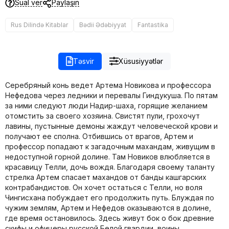
Sual ver
Paylaşın
Rus Dilində Kitablar
Bədii Ədəbiyyat
Fantastika
Təsvir
Xüsusiyyətlər
Серебряный конь ведет Артема Новикова и профессора
Нефедова через ледники и перевалы Гиндукуша. По пятам
за ними следуют люди Надир-шаха, горящие желанием
отомстить за своего хозяина. Свистят пули, грохочут
лавины, пустынные демоны жаждут человеческой крови и
получают ее сполна. Отбившись от врагов, Артем и
профессор попадают к загадочным махандам, живущим в
недоступной горной долине. Там Новиков влюбляется в
красавицу Телли, дочь вождя. Благодаря своему таланту
стрелка Артем спасает махандов от банды кашгарских
контрабандистов. Он хочет остаться с Телли, но воля
Чингисхана побуждает его продолжить путь. Блуждая по
чужим землям, Артем и Нефедов оказываются в долине,
где время остановилось. Здесь живут бок о бок древние
скифы и офицеры русской Белой гвардии, воины