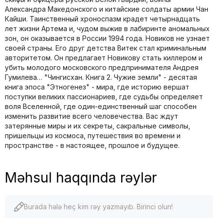
Александра Македонского и китайские солдаты армии Чан
Кайши. Таинственный хроноспазм крадет четырнадцать
лет жизни Артема и, чудом выжив в лабиринте аномальных
зон, он оказывается в России 1994 года. Новиков не узнает
своей страны. Его друг детства Витек стал криминальным
авторитетом. Он предлагает Новикову стать киллером и
убить молодого московского предпринимателя Андрея
Гумилева… "Чингисхан. Книга 2. Чужие земли" - десятая
книга эпоса "Этногенез" - мира, где историю вершат
поступки великих пассионариев, где судьбы определяет
воля Вселенной, где один-единственный шаг способен
изменить развитие всего человечества. Вас ждут
затерянные миры и их секреты, сакральные символы,
пришельцы из космоса, путешествия во времени и
пространстве - в настоящее, прошлое и будущее.
Məhsul haqqında rəylər
Burada hələ heç kim rəy yazmayıb. Birinci olun!