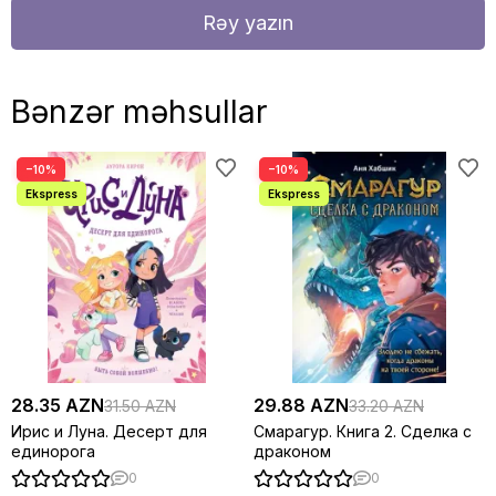
Rəy yazın
Bənzər məhsullar
−10%
−10%
28.35 AZN
29.88 AZN
31.50 AZN
33.20 AZN
Ирис и Луна. Десерт для
Смарагур. Книга 2. Сделка с
единорога
драконом
0
0