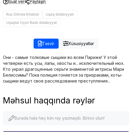
Sual ver
Paylaşın
Rus Dilində Kitablar
Uşaq Ədəbiyyatı
Uşaqlar Üçün Bədii Ədəbiyyat
Təsvir
Xüsusiyyətlər
Они - самые толковые сыщики во всем Париже! У этой
четверки есть усы, лапы, хвосты и... исключительный нюх.
Кто украл драгоценные серьги знаменитой актрисы Мари
Белиссимы? Пока полиция гоняется за призраками, коты-
сыщики ведут свое расследование преступления...
Məhsul haqqında rəylər
Burada hələ heç kim rəy yazmayıb. Birinci olun!