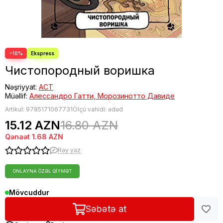
−10%
Чистопородный воришка
Nəşriyyat:
АСТ
Müəllif:
Алессандро Гатти, Морозинотто Давиде
Artikul:
9785171067731
Ölçü vahidi: ədəd
15.12 AZN
16.80 AZN
Qənaət
1.68 AZN
Rəy yaz
ONLAYNA ÖZƏL QIYMƏT
Mövcuddur
Səbətə at