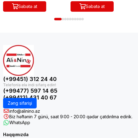
Səbətə at
Səbətə at
(+99451) 312 24 40
(+99477) 597 14 65
(+99412) 431 40 67
Zəng sifarişi
info@alinino.az
Biz həftənin 7 günü, saat 9:00 - 20:00 qədər çatdırılma edirik.
WhatsApp
Haqqımızda