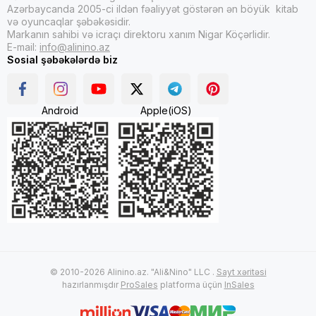
Azərbaycanda 2005-ci ildən fəaliyyət göstərən ən böyük kitab
və oyuncaqlar şəbəkəsidir.
Markanın sahibi və icraçı direktoru xanım Nigar Köçərlidir.
E-mail:
info@alinino.az
Sosial şəbəkələrdə biz
Android
Apple(iOS)
© 2010-2026 Alinino.az. "Ali&Nino" LLC .
Sayt xəritəsi
hazırlanmışdır
ProSales
platforma üçün
InSales