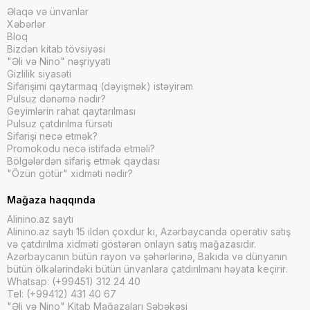
Əlaqə və ünvanlar
Xəbərlər
Bloq
Bizdən kitab tövsiyəsi
"Əli və Nino" nəşriyyatı
Gizlilik siyasəti
Sifarişimi qaytarmaq (dəyişmək) istəyirəm
Pulsuz dənəmə nədir?
Geyimlərin rahat qaytarılması
Pulsuz çatdırılma fürsəti
Sifarişi necə etmək?
Promokodu necə istifadə etməli?
Bölgələrdən sifariş etmək qaydası
"Özün götür" xidməti nədir?
Mağaza haqqında
Alinino.az saytı
Alinino.az saytı 15 ildən çoxdur ki, Azərbaycanda operativ satış
və çatdırılma xidməti göstərən onlayn satış mağazasıdır.
Azərbaycanın bütün rayon və şəhərlərinə, Bakıda və dünyanın
bütün ölkələrindəki bütün ünvanlara çatdırılmanı həyata keçirir.
Whatsap: (+99451) 312 24 40
Tel: (+99412) 431 40 67
"Əli və Nino" Kitab Mağazaları Şəbəkəsi