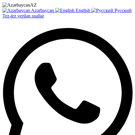
AZ
Azərbaycan
English
Русский
Tez-tez verilən suallar