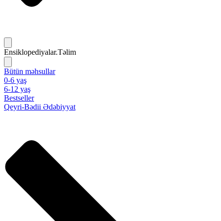
Ensiklopediyalar.Təlim
Bütün məhsullar
0-6 yaş
6-12 yaş
Bestseller
Qeyri-Bədii Ədəbiyyat