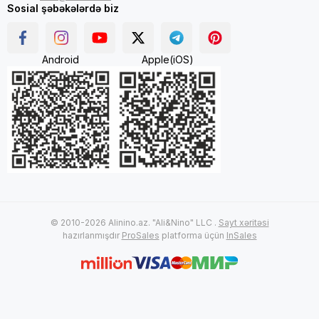
Sosial şəbəkələrdə biz
Android
Apple(iOS)
© 2010-2026 Alinino.az. "Ali&Nino" LLC .
Sayt xəritəsi
hazırlanmışdır
ProSales
platforma üçün
InSales