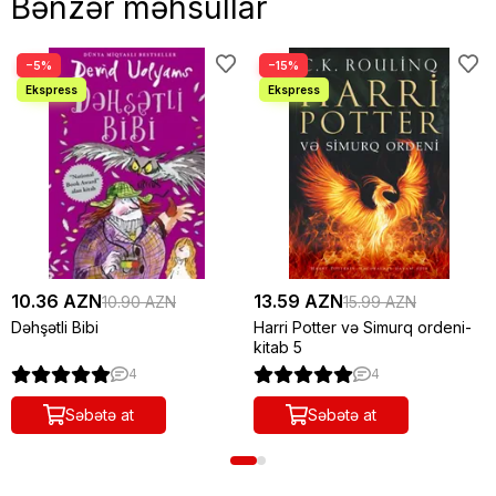
Bənzər məhsullar
−5%
−15%
10.36 AZN
13.59 AZN
10.90 AZN
15.99 AZN
Dəhşətli Bibi
Harri Potter və Simurq ordeni-
kitab 5
4
4
Səbətə at
Səbətə at