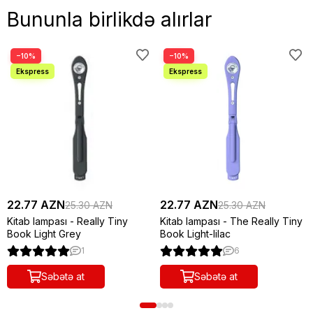
Bununla birlikdə alırlar
−10%
−10%
22.77 AZN
22.77 AZN
25.30 AZN
25.30 AZN
Kitab lampası - Really Tiny
Kitab lampası - The Really Tiny
Book Light Grey
Book Light-lilac
1
6
Səbətə at
Səbətə at