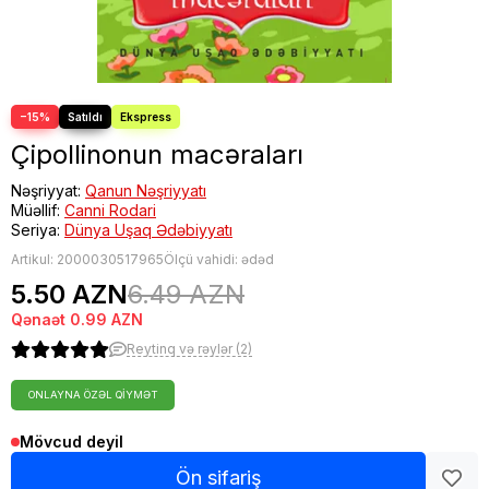
−15%
Çipollinonun macəraları
Nəşriyyat:
Qanun Nəşriyyatı
Müəllif:
Canni Rodari
Seriya:
Dünya Uşaq Ədəbiyyatı
Artikul:
2000030517965
Ölçü vahidi: ədəd
5.50 AZN
6.49 AZN
Qənaət
0.99 AZN
Reytinq və rəylər (2)
ONLAYNA ÖZƏL QIYMƏT
Mövcud deyil
Ön sifariş