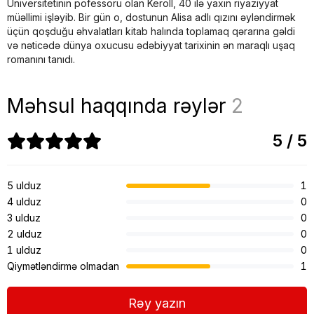
Universitetinin pofessoru olan Keroll, 40 ilə yaxın riyaziyyat
müəllimi işləyib. Bir gün o, dostunun Alisa adlı qızını əyləndirmək
üçün qoşduğu əhvalatları kitab halında toplamaq qərarına gəldi
və nəticədə dünya oxucusu ədəbiyyat tarixinin ən maraqlı uşaq
romanını tanıdı.
Məhsul haqqında rəylər
2
5 / 5
5 ulduz
1
4 ulduz
0
3 ulduz
0
2 ulduz
0
1 ulduz
0
Qiymətləndirmə olmadan
1
Rəy yazın