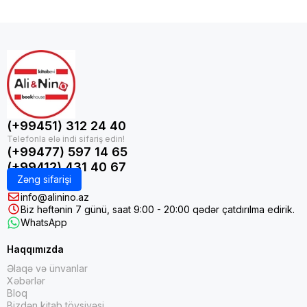
(+99451) 312 24 40
(+99477) 597 14 65
(+99412) 431 40 67
Zəng sifarişi
info@alinino.az
Biz həftənin 7 günü, saat 9:00 - 20:00 qədər çatdırılma edirik.
WhatsApp
Haqqımızda
Əlaqə və ünvanlar
Xəbərlər
Bloq
Bizdən kitab tövsiyəsi