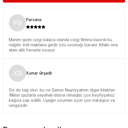
Pərvanə
PƏ
Mənim qızım cizgi balaca olanda cizgi filminə baxırdı bu
nağılın. Indi məktəbə gedir özü oxumağı bacarır. Kitabı ona
atası alıb həvəslə oxuyur.
XƏ
Xumar Ərşadlı
Siz də sağ olun. bu və Qanun Nəşriyyatının digər kitabları
(Nilsin qazlarla səyahəti istisna olmaqla) çox keyfiyyətsiz
kağıza çap edilib. Uşağın oxuması üçün çox maraqsız və
rəngsizdir.