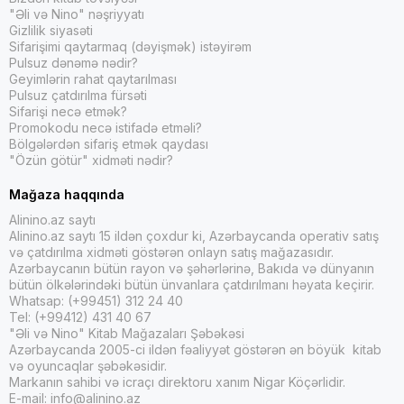
"Əli və Nino" nəşriyyatı
Gizlilik siyasəti
Sifarişimi qaytarmaq (dəyişmək) istəyirəm
Pulsuz dənəmə nədir?
Geyimlərin rahat qaytarılması
Pulsuz çatdırılma fürsəti
Sifarişi necə etmək?
Promokodu necə istifadə etməli?
Bölgələrdən sifariş etmək qaydası
"Özün götür" xidməti nədir?
Mağaza haqqında
Alinino.az saytı
Alinino.az saytı 15 ildən çoxdur ki, Azərbaycanda operativ satış
və çatdırılma xidməti göstərən onlayn satış mağazasıdır.
Azərbaycanın bütün rayon və şəhərlərinə, Bakıda və dünyanın
bütün ölkələrindəki bütün ünvanlara çatdırılmanı həyata keçirir.
Whatsap: (+99451) 312 24 40
Tel: (+99412) 431 40 67
"Əli və Nino" Kitab Mağazaları Şəbəkəsi
Azərbaycanda 2005-ci ildən fəaliyyət göstərən ən böyük kitab
və oyuncaqlar şəbəkəsidir.
Markanın sahibi və icraçı direktoru xanım Nigar Köçərlidir.
E-mail:
info@alinino.az