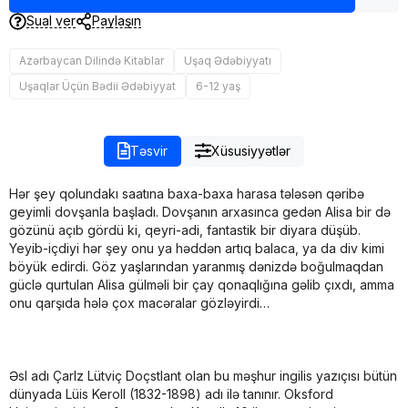
Sual ver
Paylaşın
Azərbaycan Dilində Kitablar
Uşaq Ədəbiyyatı
Uşaqlar Üçün Bədii Ədəbiyyat
6-12 yaş
Təsvir
Xüsusiyyətlər
Hər şey qolundakı saatına baxa-baxa harasa tələsən qəribə
geyimli dovşanla başladı. Dovşanın arxasınca gedən Alisa bir də
gözünü açıb gördü ki, qeyri-adi, fantastik bir diyara düşüb.
Yeyib-içdiyi hər şey onu ya həddən artıq balaca, ya da div kimi
böyük edirdi. Göz yaşlarından yaranmış dənizdə boğulmaqdan
güclə qurtulan Alisa gülməli bir çay qonaqlığına gəlib çıxdı, amma
onu qarşıda hələ çox macəralar gözləyirdi…
Əsl adı Çarlz Lütviç Doçstlant olan bu məşhur ingilis yazıçısı bütün
dünyada Lüis Keroll (1832-1898) adı ilə tanınır. Oksford