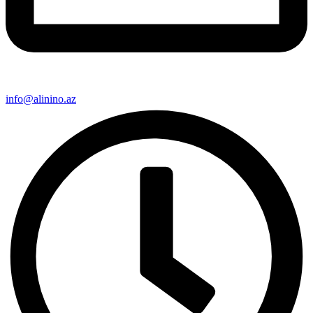
info@alinino.az