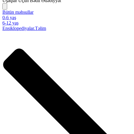
Uşaqlar Üçün Bədii Ədəbiyyat
Bütün məhsullar
0-6 yaş
6-12 yaş
Ensiklopediyalar.Təlim