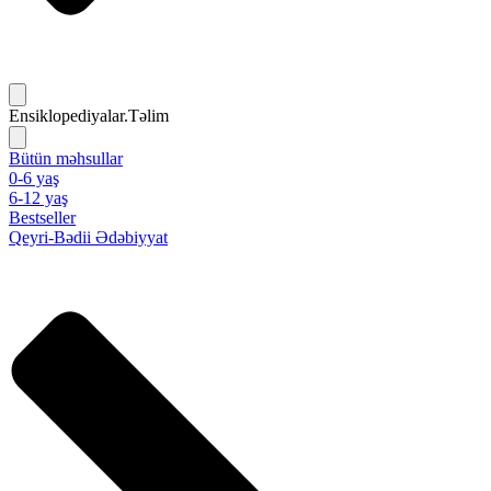
Ensiklopediyalar.Təlim
Bütün məhsullar
0-6 yaş
6-12 yaş
Bestseller
Qeyri-Bədii Ədəbiyyat