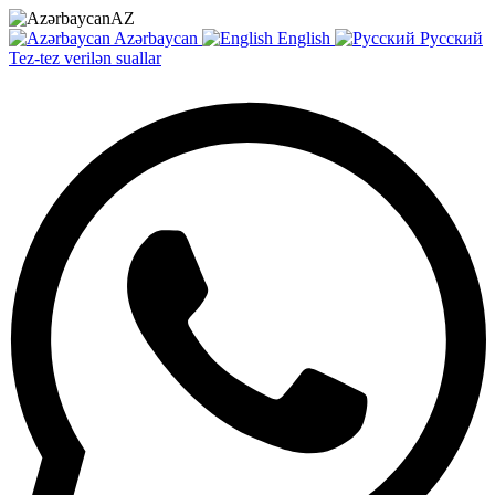
AZ
Azərbaycan
English
Русский
Tez-tez verilən suallar