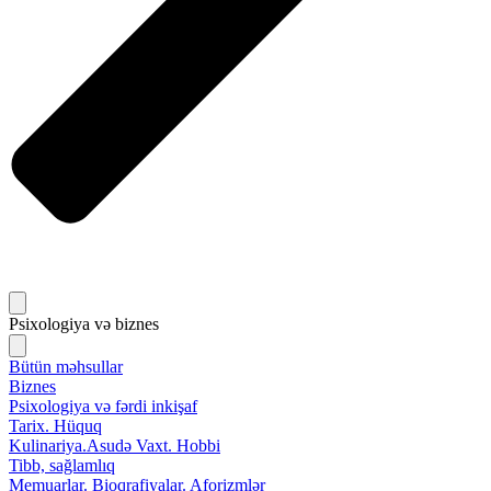
Psixologiya və biznes
Bütün məhsullar
Biznes
Psixologiya və fərdi inkişaf
Tarix. Hüquq
Kulinariya.Asudə Vaxt. Hobbi
Tibb, sağlamlıq
Memuarlar. Bioqrafiyalar. Aforizmlər