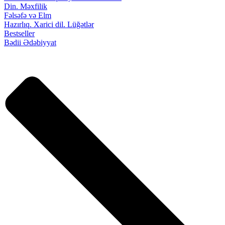
Din. Məxfilik
Fəlsəfə və Elm
Hazırlıq. Xarici dil. Lüğətlər
Bestseller
Bədii Ədəbiyyat