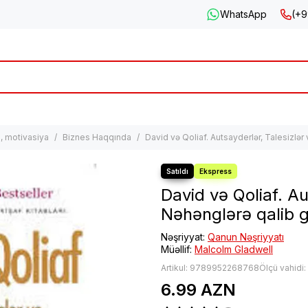
WhatsApp
(+9
, motivasiya
Biznes Haqqında
David və Qoliaf. Autsayderlər, Talesizlər
David və Qoliaf. Au
Nəhənglərə qalib 
Nəşriyyat:
Qanun Nəşriyyatı
Müəllif:
Malcolm Gladwell
Artikul:
9789952268768
Ölçü vahidi
6.99 AZN