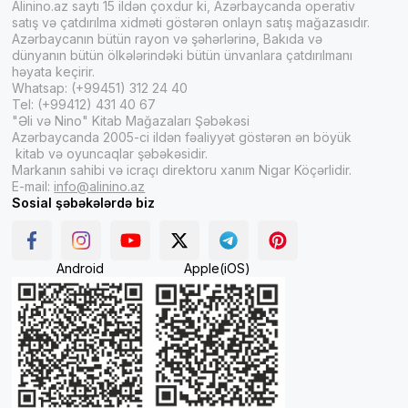
Alinino.az saytı 15 ildən çoxdur ki, Azərbaycanda operativ
satış və çatdırılma xidməti göstərən onlayn satış mağazasıdır.
Azərbaycanın bütün rayon və şəhərlərinə, Bakıda və
dünyanın bütün ölkələrindəki bütün ünvanlara çatdırılmanı
həyata keçirir.
Whatsap: (+99451) 312 24 40
Tel: (+99412) 431 40 67
"Əli və Nino" Kitab Mağazaları Şəbəkəsi
Azərbaycanda 2005-ci ildən fəaliyyət göstərən ən böyük
kitab və oyuncaqlar şəbəkəsidir.
Markanın sahibi və icraçı direktoru xanım Nigar Köçərlidir.
E-mail:
info@alinino.az
Sosial şəbəkələrdə biz
Android
Apple(iOS)