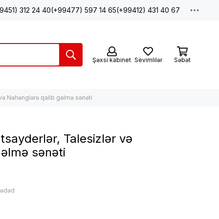
9451) 312 24 40
(+99477) 597 14 65
(+99412) 431 40 67
Şəxsi kabinet
Sevimlilər
Səbət
 və Nəhənglərə qalib gəlmə sənəti
tsayderlər, Talesizlər və
gəlmə sənəti
: ədəd