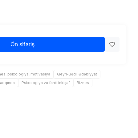
Ön sifariş
nes, psixologiya, motivasiya
Qeyri-Bədii Ədəbiyyat
Haqqında
Psixologiya və fərdi inkişaf
Biznes