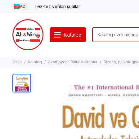
Tez-tez verilən suallar
AZ
Kataloq
Əsas
Kataloq
Azərbaycan Dilində Kitablar
Biznes, psixologiya