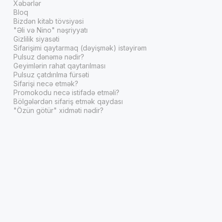
Xəbərlər
Bloq
Bizdən kitab tövsiyəsi
"Əli və Nino" nəşriyyatı
Gizlilik siyasəti
Sifarişimi qaytarmaq (dəyişmək) istəyirəm
Pulsuz dənəmə nədir?
Geyimlərin rahat qaytarılması
Pulsuz çatdırılma fürsəti
Sifarişi necə etmək?
Promokodu necə istifadə etməli?
Bölgələrdən sifariş etmək qaydası
"Özün götür" xidməti nədir?