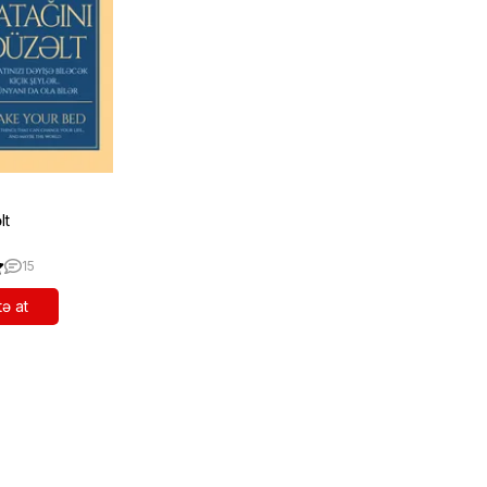
lt
15
ə at