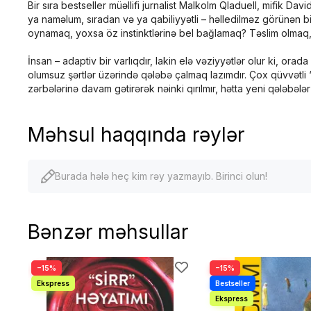
Bir sıra bestseller müəllifi jurnalist Malkolm Qladuell, mifik D
ya naməlum, sıradan və ya qabiliyyətli – həlledilməz görünən bi
oynamaq, yoxsa öz instinktlərinə bel bağlamaq? Təslim olma
İnsan – adaptiv bir varlıqdır, lakin elə vəziyyətlər olur ki, orad
olumsuz şərtlər üzərində qələbə çalmaq lazımdır. Çox qüvvətli “qo
zərbələrinə davam gətirərək nəinki qırılmır, hətta yeni qələbələ
Məhsul haqqında rəylər
Burada hələ heç kim rəy yazmayıb. Birinci olun!
Bənzər məhsullar
−15%
−15%