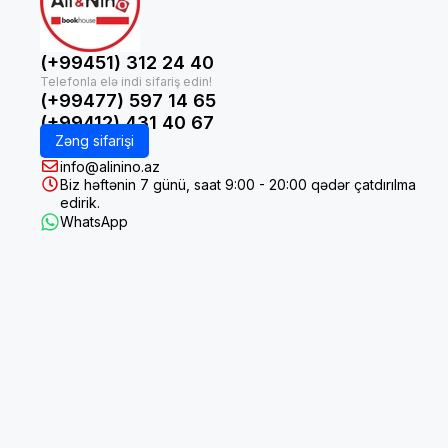
(+99451) 312 24 40
(+99477) 597 14 65
(+99412) 431 40 67
Zəng sifarişi
info@alinino.az
Biz həftənin 7 günü, saat 9:00 - 20:00 qədər çatdırılma
edirik.
WhatsApp