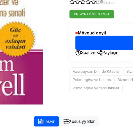
Rəy yaz
ONLAYNA ÖZƏL QIYMƏT
Mövcud deyil
Sual ver
Paylaşın
Azərbaycan Dilində Kitablar
Biz
Psixologiya və biznes
Biznes 
Psixologiya və fərdi inkişaf
Təsvir
Xüsusiyyətlər