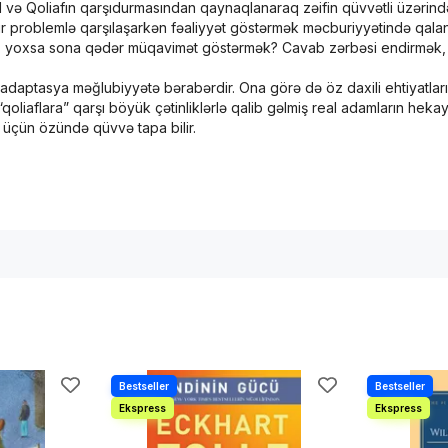
avid və Qoliafın qarşıdurmasından qaynaqlanaraq zəifin qüvvətli üzərind
r problemlə qarşılaşarkən fəaliyyət göstərmək məcburiyyətində qalan bi
q, yoxsa sona qədər müqavimət göstərmək? Cavab zərbəsi endirmək,
a adaptasya məğlubiyyətə bərabərdir. Ona görə də öz daxili ehtiyatlarını
liaflara” qarşı böyük çətinliklərlə qalib gəlmiş real adamların hekayələ
r üçün özündə qüvvə tapa bilir.