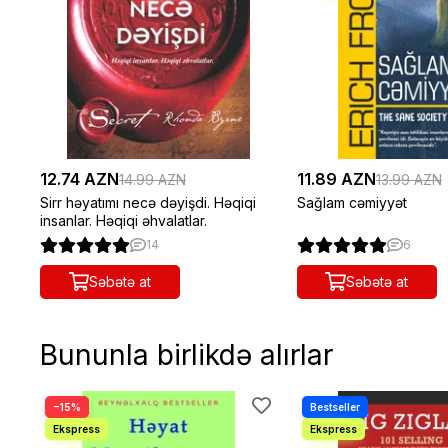
12.74 AZN
11.89 AZN
14.99 AZN
13.99 AZN
Sirr həyatımı necə dəyişdi. Həqiqi
Sağlam cəmiyyət
insanlar. Həqiqi əhvalatlar.
14
6
Səbətə at
Səbətə at
Bununla birlikdə alırlar
−15%