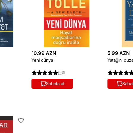
10.99 AZN
5.99 AZN
Yeni dünya
Yatağını düzə
5
Səbətə at
Səbət