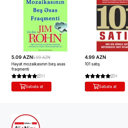
5.09 AZN
4.99 AZN
5.99 AZN
Həyat mozaikasının beş əsas
101 satış
fraqmenti
12
4
Səbətə at
Səbətə at