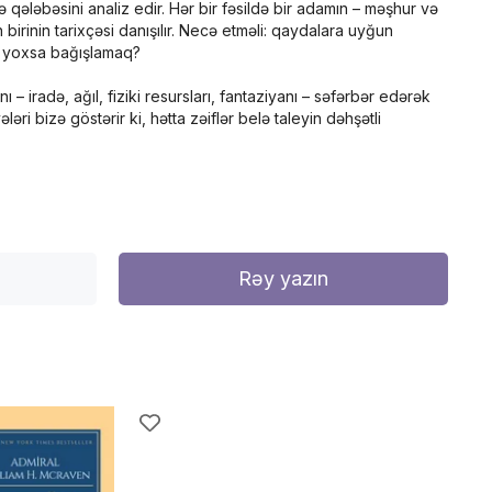
ə qələbəsini analiz edir. Hər bir fəsildə bir adamın – məşhur və
rinin tarixçəsi da­nı­şılır. Necə etməli: qaydalara uyğun
 yoxsa ba­ğışlamaq?
 – iradə, ağıl, fiziki resursları, fantaziyanı – səfərbər edərək
ri bizə göstərir ki, hətta zəiflər belə taleyin dəhşətli
Rəy yazın