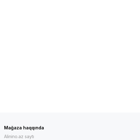
Mağaza haqqında
Alinino.az saytı