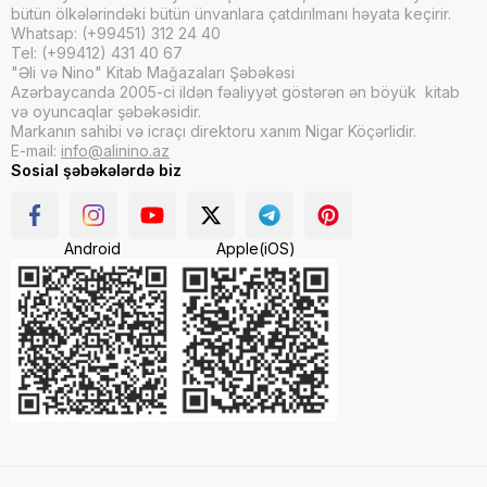
bütün ölkələrindəki bütün ünvanlara çatdırılmanı həyata keçirir.
Whatsap: (+99451) 312 24 40
Tel: (+99412) 431 40 67
"Əli və Nino" Kitab Mağazaları Şəbəkəsi
Azərbaycanda 2005-ci ildən fəaliyyət göstərən ən böyük kitab
və oyuncaqlar şəbəkəsidir.
Markanın sahibi və icraçı direktoru xanım Nigar Köçərlidir.
E-mail:
info@alinino.az
Sosial şəbəkələrdə biz
Android
Apple(iOS)