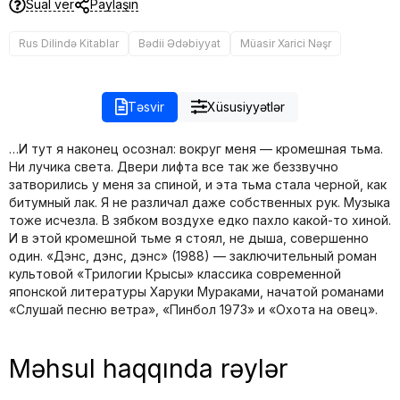
Sual ver
Paylaşın
Rus Dilində Kitablar
Bədii Ədəbiyyat
Müasir Xarici Nəşr
Təsvir
Xüsusiyyətlər
…И тут я наконец осознал: вокруг меня — кромешная тьма.
Ни лучика света. Двери лифта все так же беззвучно
затворились у меня за спиной, и эта тьма стала черной, как
битумный лак. Я не различал даже собственных рук. Музыка
тоже исчезла. В зябком воздухе едко пахло какой-то хиной.
И в этой кромешной тьме я стоял, не дыша, совершенно
один. «Дэнс, дэнс, дэнс» (1988) — заключительный роман
культовой «Трилогии Крысы» классика современной
японской литературы Харуки Мураками, начатой романами
«Слушай песню ветра», «Пинбол 1973» и «Охота на овец».
Məhsul haqqında rəylər