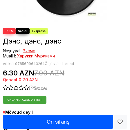
−10%
Дэнс, дэнс, дэнс
Nəşriyyat:
Эксмо
Müəllif:
Харукки Мураками
Artikul:
9785699643264
Ölçü vahidi: ədəd
6.30 AZN
7.00 AZN
Qənaət
0.70 AZN
Rəy yaz
ONLAYNA ÖZƏL QIYMƏT
Mövcud deyil
Ön sifariş