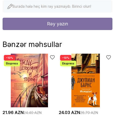
Burada hələ heç kim rəy yazmayıb. Birinci olun!
Rəy yazın
Bənzər məhsullar
−10%
−10%
21.96 AZN
24.03 AZN
24.40 AZN
26.70 AZN