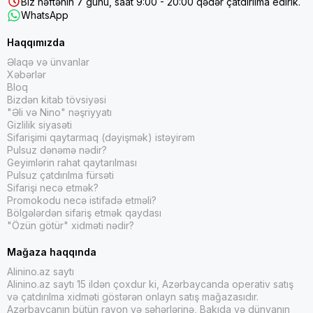
Biz həftənin 7 günü, saat 9:00 - 20:00 qədər çatdırılma edirik.
WhatsApp
Haqqımızda
Əlaqə və ünvanlar
Xəbərlər
Bloq
Bizdən kitab tövsiyəsi
"Əli və Nino" nəşriyyatı
Gizlilik siyasəti
Sifarişimi qaytarmaq (dəyişmək) istəyirəm
Pulsuz dənəmə nədir?
Geyimlərin rahat qaytarılması
Pulsuz çatdırılma fürsəti
Sifarişi necə etmək?
Promokodu necə istifadə etməli?
Bölgələrdən sifariş etmək qaydası
"Özün götür" xidməti nədir?
Mağaza haqqında
Alinino.az saytı
Alinino.az saytı 15 ildən çoxdur ki, Azərbaycanda operativ satış
və çatdırılma xidməti göstərən onlayn satış mağazasıdır.
Azərbaycanın bütün rayon və şəhərlərinə, Bakıda və dünyanın