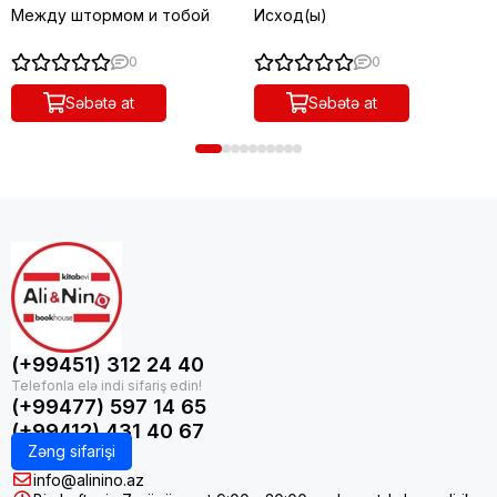
Между штормом и тобой
Исход(ы)
0
0
Səbətə at
Səbətə at
(+99451) 312 24 40
(+99477) 597 14 65
(+99412) 431 40 67
Zəng sifarişi
info@alinino.az