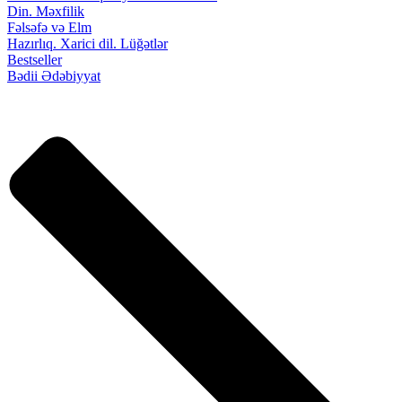
Din. Məxfilik
Fəlsəfə və Elm
Hazırlıq. Xarici dil. Lüğətlər
Bestseller
Bədii Ədəbiyyat