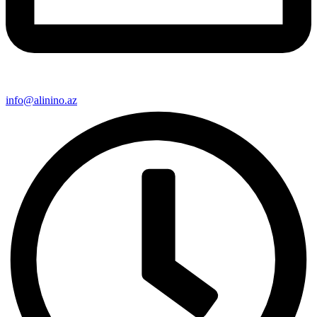
info@alinino.az