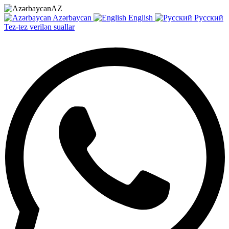
AZ
Azərbaycan
English
Русский
Tez-tez verilən suallar