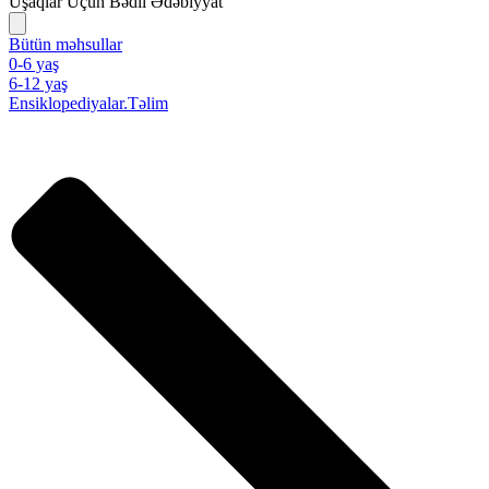
Uşaqlar Üçün Bədii Ədəbiyyat
Bütün məhsullar
0-6 yaş
6-12 yaş
Ensiklopediyalar.Təlim