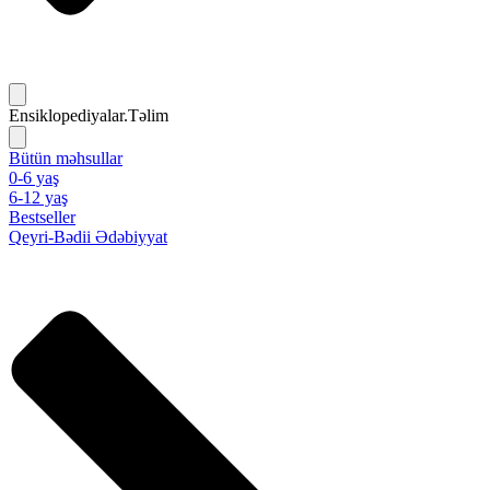
Ensiklopediyalar.Təlim
Bütün məhsullar
0-6 yaş
6-12 yaş
Bestseller
Qeyri-Bədii Ədəbiyyat