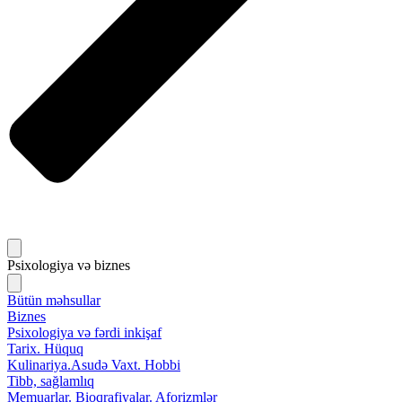
Psixologiya və biznes
Bütün məhsullar
Biznes
Psixologiya və fərdi inkişaf
Tarix. Hüquq
Kulinariya.Asudə Vaxt. Hobbi
Tibb, sağlamlıq
Memuarlar. Bioqrafiyalar. Aforizmlər