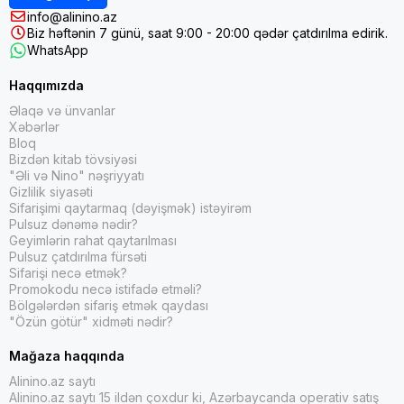
info@alinino.az
Biz həftənin 7 günü, saat 9:00 - 20:00 qədər çatdırılma edirik.
WhatsApp
Haqqımızda
Əlaqə və ünvanlar
Xəbərlər
Bloq
Bizdən kitab tövsiyəsi
"Əli və Nino" nəşriyyatı
Gizlilik siyasəti
Sifarişimi qaytarmaq (dəyişmək) istəyirəm
Pulsuz dənəmə nədir?
Geyimlərin rahat qaytarılması
Pulsuz çatdırılma fürsəti
Sifarişi necə etmək?
Promokodu necə istifadə etməli?
Bölgələrdən sifariş etmək qaydası
"Özün götür" xidməti nədir?
Mağaza haqqında
Alinino.az saytı
Alinino.az saytı 15 ildən çoxdur ki, Azərbaycanda operativ satış