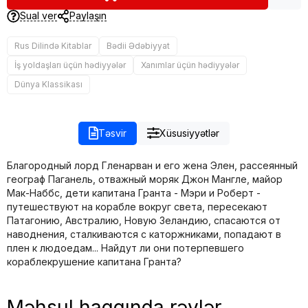
Sual ver
Paylaşın
Rus Dilində Kitablar
Bədii Ədəbiyyat
İş yoldaşları üçün hədiyyələr
Xanımlar üçün hədiyyələr
Dünya Klassikası
Təsvir
Xüsusiyyətlər
Благородный лорд Гленарван и его жена Элен, рассеянный
географ Паганель, отважный моряк Джон Мангле, майор
Мак-Наббс, дети капитана Гранта - Мэри и Роберт -
путешествуют на корабле вокруг света, пересекают
Патагонию, Австралию, Новую Зеландию, спасаются от
наводнения, сталкиваются с каторжниками, попадают в
плен к людоедам... Найдут ли они потерпевшего
кораблекрушение капитана Гранта?
Məhsul haqqında rəylər