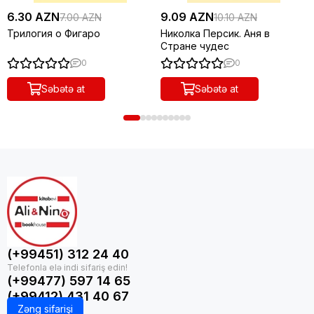
6.30 AZN
9.09 AZN
7.00 AZN
10.10 AZN
Трилогия о Фигаро
Николка Персик. Аня в
Стране чудес
0
0
Səbətə at
Səbətə at
(+99451) 312 24 40
(+99477) 597 14 65
(+99412) 431 40 67
Zəng sifarişi