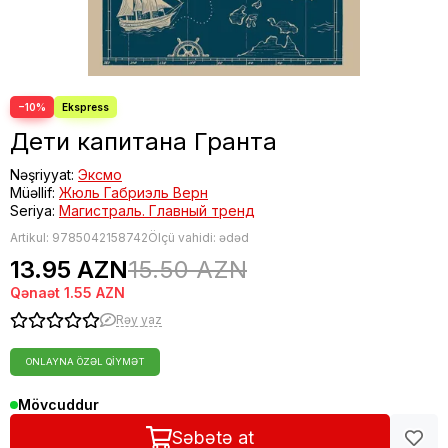
−10%
Дети капитана Гранта
Nəşriyyat:
Эксмо
Müəllif:
Жюль Габриэль Верн
Seriya:
Магистраль. Главный тренд
Artikul:
9785042158742
Ölçü vahidi: ədəd
13.95 AZN
15.50 AZN
Qənaət
1.55 AZN
Rəy yaz
ONLAYNA ÖZƏL QIYMƏT
Mövcuddur
Səbətə at