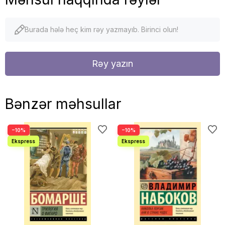
Burada hələ heç kim rəy yazmayıb. Birinci olun!
Rəy yazın
Bənzər məhsullar
−10%
−10%