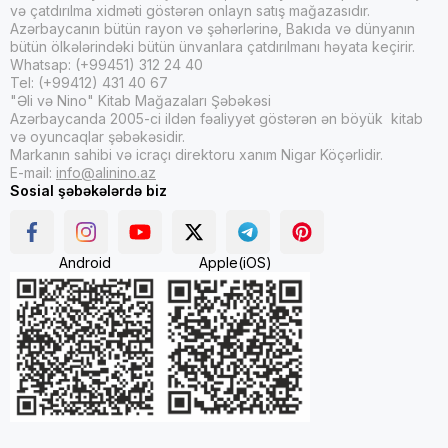
və çatdırılma xidməti göstərən onlayn satış mağazasıdır.
Azərbaycanın bütün rayon və şəhərlərinə, Bakıda və dünyanın
bütün ölkələrindəki bütün ünvanlara çatdırılmanı həyata keçirir.
Whatsap: (+99451) 312 24 40
Tel: (+99412) 431 40 67
"Əli və Nino" Kitab Mağazaları Şəbəkəsi
Azərbaycanda 2005-ci ildən fəaliyyət göstərən ən böyük kitab
və oyuncaqlar şəbəkəsidir.
Markanın sahibi və icraçı direktoru xanım Nigar Köçərlidir.
E-mail:
info@alinino.az
Sosial şəbəkələrdə biz
Android
Apple(iOS)