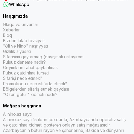
WhatsApp
Haqqımızda
Əlaqə və ünvanlar
Xəbərlər
Bloq
Bizdən kitab tövsiyəsi
"Əli və Nino" nəşriyyatı
Gizlilik siyasəti
Sifarişimi qaytarmaq (dəyişmək) istəyirəm
Pulsuz dənəmə nədir?
Geyimlərin rahat qaytarılması
Pulsuz çatdırılma fürsəti
Sifarişi necə etmək?
Promokodu necə istifadə etməli?
Bölgələrdən sifariş etmək qaydası
"Özün götür" xidməti nədir?
Mağaza haqqında
Alinino.az saytı
Alinino.az saytı 15 ildən çoxdur ki, Azərbaycanda operativ satış
və çatdırılma xidməti göstərən onlayn satış mağazasıdır.
Azərbaycanın bütün rayon və şəhərlərinə, Bakıda və dünyanın