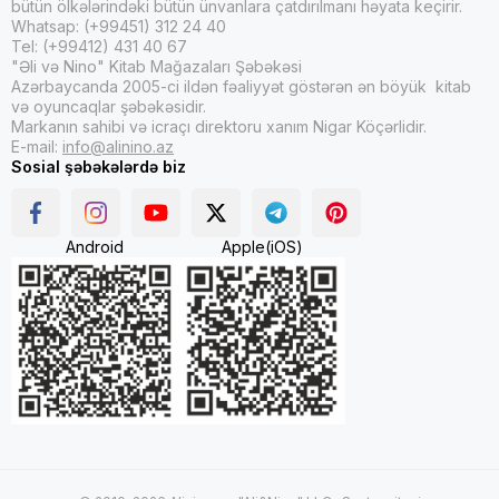
bütün ölkələrindəki bütün ünvanlara çatdırılmanı həyata keçirir.
Whatsap: (+99451) 312 24 40
Tel: (+99412) 431 40 67
"Əli və Nino" Kitab Mağazaları Şəbəkəsi
Azərbaycanda 2005-ci ildən fəaliyyət göstərən ən böyük kitab
və oyuncaqlar şəbəkəsidir.
Markanın sahibi və icraçı direktoru xanım Nigar Köçərlidir.
E-mail:
info@alinino.az
Sosial şəbəkələrdə biz
Android
Apple(iOS)