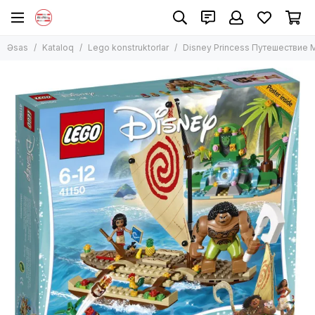
Lego konstruktorlar
Əsas
Kataloq
Lego konstruktorlar
Disney Princess Путешествие 
Bütün məhsullar
Lego Classic
Lego Technic
Lego City
Lego Harry Potter
Lego Creator
Lego Duplo
Lego Disney və Friends
Lego Ninjago
Lego Minecraft
Lego Star Wars
Digər modellər