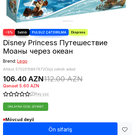
−5%
Disney Princess Путешествие
Моаны через океан
Brend:
Lego
Artikul:
5702015867672
Ölçü vahidi: ədəd
106.40 AZN
112.00 AZN
Qənaət
5.60 AZN
Rəy yaz
ONLAYNA ÖZƏL QIYMƏT
Mövcud deyil
Ön sifariş