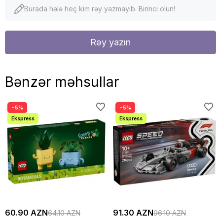
Burada hələ heç kim rəy yazmayıb. Birinci olun!
Rəy yazın
Bənzər məhsullar
−5%
−5%
60.90 AZN
91.30 AZN
64.10 AZN
96.10 AZN