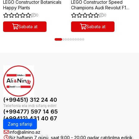
LEGO Constructor Botanicals
LEGO Constructor Speed
Happy Plants
Champions Audi Revolut F1
Team R26 Race Car
0
0
Səbətə at
Səbətə at
(+99451) 312 24 40
(+99477) 597 14 65
(+99412) 431 40 67
Zəng sifarişi
info@alinino.az
Biz həftənin 7 günü, saat 9:00 - 20:00 qədər çatdırılma edirik.