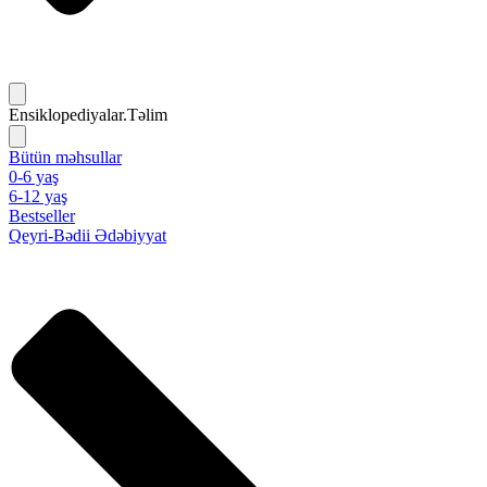
Ensiklopediyalar.Təlim
Bütün məhsullar
0-6 yaş
6-12 yaş
Bestseller
Qeyri-Bədii Ədəbiyyat