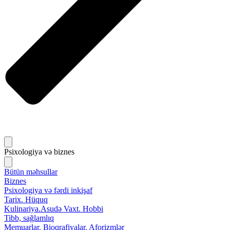
Psixologiya və biznes
Bütün məhsullar
Biznes
Psixologiya və fərdi inkişaf
Tarix. Hüquq
Kulinariya.Asudə Vaxt. Hobbi
Tibb, sağlamlıq
Memuarlar. Bioqrafiyalar. Aforizmlər