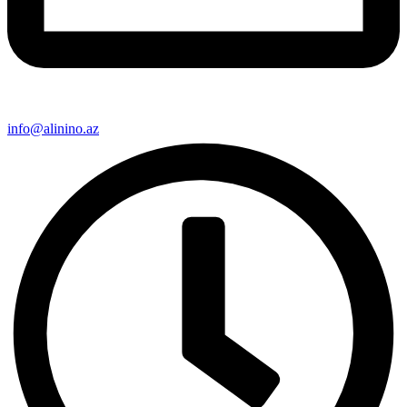
info@alinino.az