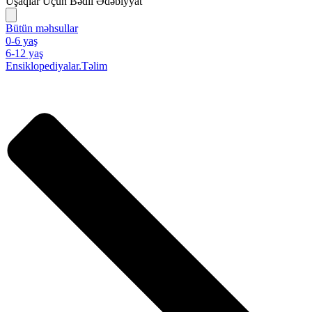
Uşaqlar Üçün Bədii Ədəbiyyat
Bütün məhsullar
0-6 yaş
6-12 yaş
Ensiklopediyalar.Təlim