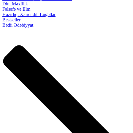
Din. Məxfilik
Fəlsəfə və Elm
Hazırlıq. Xarici dil. Lüğətlər
Bestseller
Bədii Ədəbiyyat