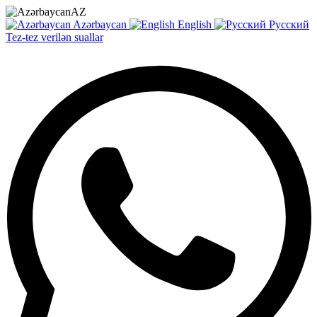
AZ
Azərbaycan
English
Русский
Tez-tez verilən suallar