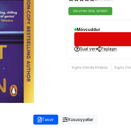
ONLAYNA ÖZƏL QIYMƏT
Mövcuddur
Sual ver
Paylaşın
İngilis Dilində Kitablar
İngilis Di
Təsvir
Xüsusiyyətlər