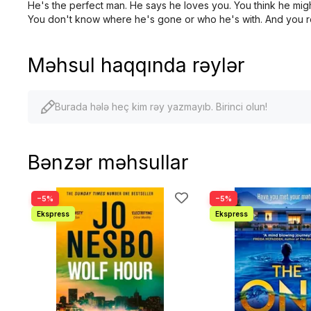
He's the perfect man. He says he loves you. You think he mig
You don't know where he's gone or who he's with. And you rea
Məhsul haqqında rəylər
Burada hələ heç kim rəy yazmayıb. Birinci olun!
Bənzər məhsullar
−5%
−5%