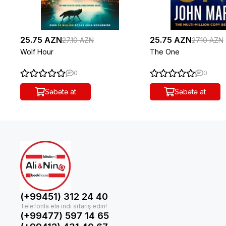
25.75 AZN
25.75 AZN
27.10 AZN
27.10 AZN
Wolf Hour
The One
0
0
Səbətə at
Səbətə at
(+99451) 312 24 40
(+99477) 597 14 65