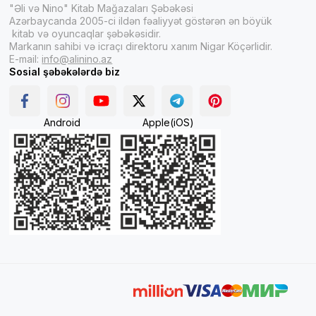
"Əli və Nino" Kitab Mağazaları Şəbəkəsi
Azərbaycanda 2005-ci ildən fəaliyyət göstərən ən böyük
kitab və oyuncaqlar şəbəkəsidir.
Markanın sahibi və icraçı direktoru xanım Nigar Köçərlidir.
E-mail:
info@alinino.az
Sosial şəbəkələrdə biz
Android
Apple(iOS)