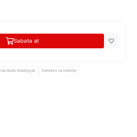
Səbətə at
lində Bədii Ədəbiyyat
Detektiv və trillerlər