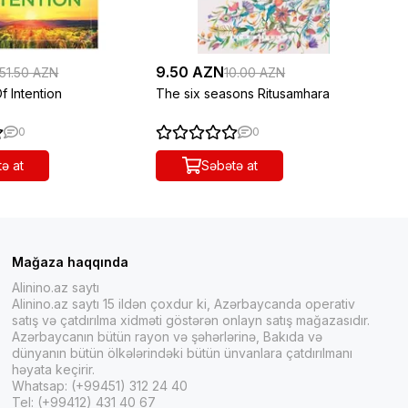
9.50 AZN
38
51.50 AZN
10.00 AZN
 Intention
The six seasons Ritusamhara
Th
0
0
ə at
Səbətə at
Mağaza haqqında
Alinino.az saytı
Alinino.az saytı 15 ildən çoxdur ki, Azərbaycanda operativ
satış və çatdırılma xidməti göstərən onlayn satış mağazasıdır.
Azərbaycanın bütün rayon və şəhərlərinə, Bakıda və
dünyanın bütün ölkələrindəki bütün ünvanlara çatdırılmanı
həyata keçirir.
Whatsap: (+99451) 312 24 40
Tel: (+99412) 431 40 67