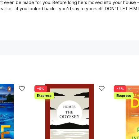
ht even be made for you. Before long he's moved into your house - a
lise - if you looked back - you'd say to yourself: DON'T LET HIM 
−5%
−5%