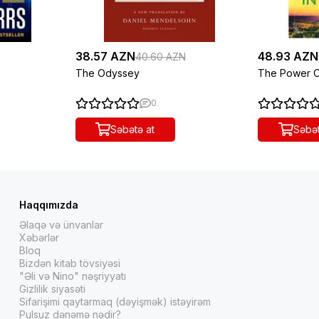
38.57 AZN
48.93 AZN
40.60 AZN
The Odyssey
The Power Of
0
Səbətə at
Səbət
Haqqımızda
Əlaqə və ünvanlar
Xəbərlər
Bloq
Bizdən kitab tövsiyəsi
"Əli və Nino" nəşriyyatı
Gizlilik siyasəti
Sifarişimi qaytarmaq (dəyişmək) istəyirəm
Pulsuz dənəmə nədir?