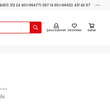
9451) 312 24 40
(+99477) 597 14 65
(+99412) 431 40 67
Şəxsi kabinet
Sevimlilər
Səbət
 ədəd
ZN