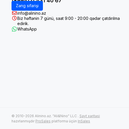
(+99412) 431 40 67
Zəng sifarişi
info@alinino.az
Biz həftənin 7 günü, saat 9:00 - 20:00 qədər çatdırılma
edirik.
WhatsApp
© 2010-2026 Alinino.az. "Ali&Nino" LLC .
Sayt xəritəsi
hazırlanmışdır
ProSales
platforma üçün
InSales