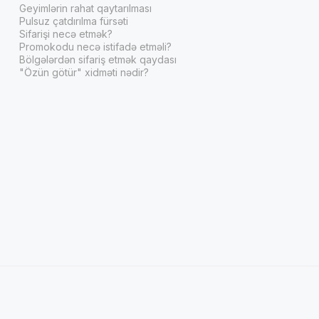
Geyimlərin rahat qaytarılması
Pulsuz çatdırılma fürsəti
Sifarişi necə etmək?
Promokodu necə istifadə etməli?
Bölgələrdən sifariş etmək qaydası
"Özün götür" xidməti nədir?