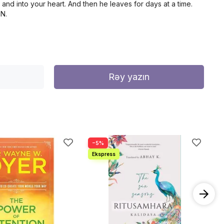
nd into your heart. And then he leaves for days at a time.
IN.
Rəy yazın
−5%