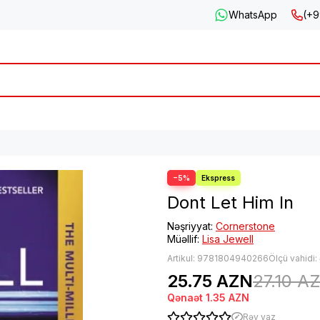
WhatsApp
(+9
−5%
Dont Let Him In
Nəşriyyat:
Cornerstone
Müəllif:
Lisa Jewell
Artikul:
9781804940266
Ölçü vahidi:
25.75 AZN
27.10 A
Qənaət
1.35 AZN
Rəy yaz