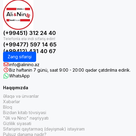
(+99451) 312 24 40
(+99477) 597 14 65
(+99412) 431 40 67
Zəng sifarişi
info@alinino.az
Biz həftənin 7 günü, saat 9:00 - 20:00 qədər çatdırılma edirik.
WhatsApp
Haqqımızda
Əlaqə və ünvanlar
Xəbərlər
Bloq
Bizdən kitab tövsiyəsi
"Əli və Nino" nəşriyyatı
Gizlilik siyasəti
Sifarişimi qaytarmaq (dəyişmək) istəyirəm
Pulsuz dənəmə nədir?