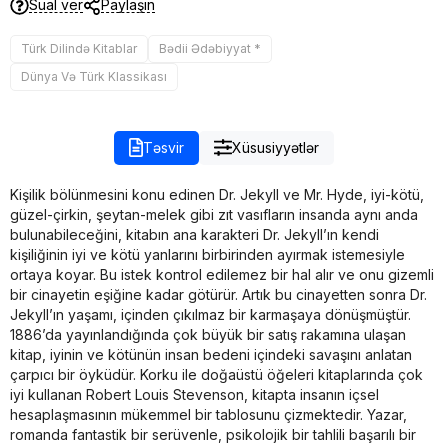
Sual ver
Paylaşın
Türk Dilində Kitablar
Bədii Ədəbiyyat *
Dünya Və Türk Klassikası
Təsvir
Xüsusiyyətlər
Kişilik bölünmesini konu edinen Dr. Jekyll ve Mr. Hyde, iyi-kötü,
güzel-çirkin, şeytan-melek gibi zıt vasıfların insanda aynı anda
bulunabileceğini, kitabın ana karakteri Dr. Jekyll’ın kendi
kişiliğinin iyi ve kötü yanlarını birbirinden ayırmak istemesiyle
ortaya koyar. Bu istek kontrol edilemez bir hal alır ve onu gizemli
bir cinayetin eşiğine kadar götürür. Artık bu cinayetten sonra Dr.
Jekyll’ın yaşamı, içinden çıkılmaz bir karmaşaya dönüşmüştür.
1886’da yayınlandığında çok büyük bir satış rakamına ulaşan
kitap, iyinin ve kötünün insan bedeni içindeki savaşını anlatan
çarpıcı bir öyküdür. Korku ile doğaüstü öğeleri kitaplarında çok
iyi kullanan Robert Louis Stevenson, kitapta insanın içsel
hesaplaşmasının mükemmel bir tablosunu çizmektedir. Yazar,
romanda fantastik bir serüvenle, psikolojik bir tahlili başarılı bir