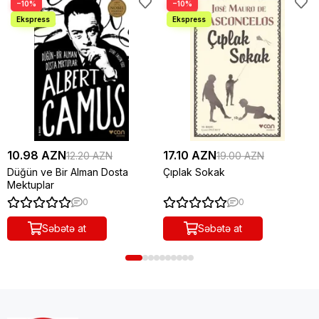
−10%
−10%
10.98 AZN
17.10 AZN
12.20 AZN
19.00 AZN
Düğün ve Bir Alman Dosta
Çıplak Sokak
Mektuplar
0
0
Səbətə at
Səbətə at