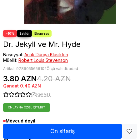
−10%
Dr. Jekyll ve Mr. Hyde
Nəşriyyat:
Antik Dünya Klasikleri
Müəllif:
Robert Louis Stevenson
Artikul:
9786055656102
Ölçü vahidi: ədəd
3.80 AZN
4.20 AZN
Qənaət
0.40 AZN
Rəy yaz
ONLAYNA ÖZƏL QIYMƏT
Mövcud deyil
Ön sifariş