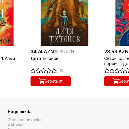
34.74 AZN
28.53 AZN
N
38.60 AZN
 1. Алый
Дитя титанов
Сезон косте
версия к де
переработа
0
с повестью
Səbətə at
Səbət
Haqqımızda
Əlaqə və ünvanlar
Xəbərlər