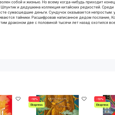
лен собой и жизнью. Но всему когда-нибудь приходит конец:
т Шпунтик и дедушкина коллекция китайских редкостей. Среди
осте сумасшедшие деньги. Сундучок оказывается непростым: у
иваются тайники. Расшифровав написанное дедом послание, Ко
 этим драконом две с половиной тысячи лет назад охотился вс
−10%
−10%