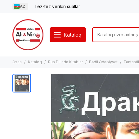
Tez-tez verilən suallar
AZ
Kataloq
Əsas
Kataloq
Rus Dilində Kitablar
Bədii Ədəbiyyat
Fantasti