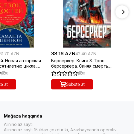
38.16 AZN
38
31.70 AZN
42.40 AZN
й. Новая авторская
Берсеркер. Книга 3. Трон
Бе
сятилетию цикла,
берсеркера. Синяя смерть.
Не
нная и дополненная,
Техника обмана
вр
0
0
-п
ə at
Səbətə at
Mağaza haqqında
Alinino.az saytı
Alinino.az saytı 15 ildən çoxdur ki, Azərbaycanda operativ