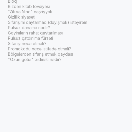
Bloq
Bizdən kitab tövsiyəsi
"Əli və Nino" nəşriyyatı
Gizlilik siyasəti
Sifarişimi qaytarmaq (dəyişmək) istəyirəm
Pulsuz dənəmə nədir?
Geyimlərin rahat qaytarılması
Pulsuz çatdırılma fürsəti
Sifarişi necə etmək?
Promokodu necə istifadə etməli?
Bölgələrdən sifariş etmək qaydası
"Özün götür" xidməti nədir?