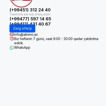
(+99451) 312 24 40
(+99477) 597 14 65
(+99412) 431 40 67
Zəng sifarişi
info@alinino.az
Biz həftənin 7 günü, saat 9:00 - 20:00 qədər çatdırılma
edirik.
WhatsApp