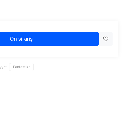
Ön sifariş
yyat
Fantastika