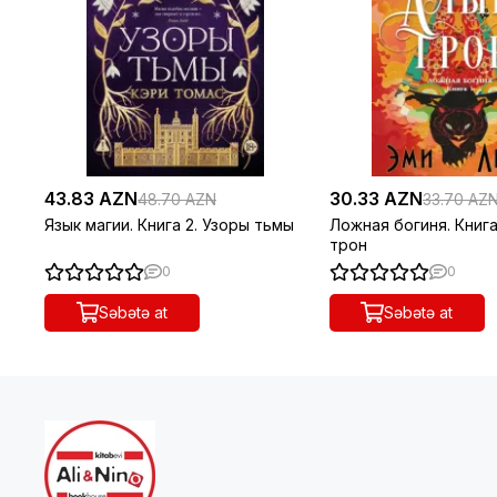
43.83 AZN
30.33 AZN
48.70 AZN
33.70 AZ
Язык магии. Книга 2. Узоры тьмы
Ложная богиня. Книга
трон
0
0
Səbətə at
Səbətə at