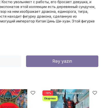
 Костю увольняют с работы, его бросает девушка, и
 экспонатов этой коллекции есть деревянный сундучок,
зор на нем изображает дракона, единорога, тигра,
стя находит фигурку дракона, сделанную из
емогущий император Китая Цинь Ши-хуан. Этой фигурке
Rəy yazın
−10%
−