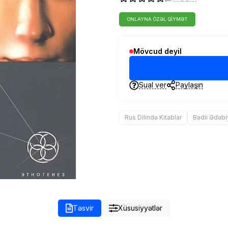
ONLAYNA ÖZƏL QIYMƏT
Mövcud deyil
Sual ver
Paylaşın
Rus Dilində Kitablar
Bədii Ədəbi
Təsvir
Xüsusiyyətlər