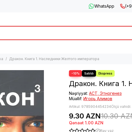
WhatsApp
(+9
ka
Дракон. Книга 1. Наследники Желтого императора
−10%
Дракон. Книга 1.
Nəşriyyat:
АСТ, Этногенез
Müəllif:
Игорь Алимов
Artikul:
9785904454234
Ölçü vahidi
9.30 AZN
10.30 AZ
Qənaət
1.00 AZN
Rəy yaz