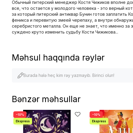
Обычный питерский менеджер Костя Чижиков вполне дово
все, что остается у молодого человека - это верный ко
за который питерский антиквар Бунин готов заплатить К
феникса и перевитую змеей черепаху, а внутри обнаруж
серебристого металла. Он еще не знает, что именно за
суждено круто изменить судьбу Кости Чижикова...
Məhsul haqqında rəylər
Burada hələ heç kim rəy yazmayıb. Birinci olun!
Bənzər məhsullar
−10%
−10%