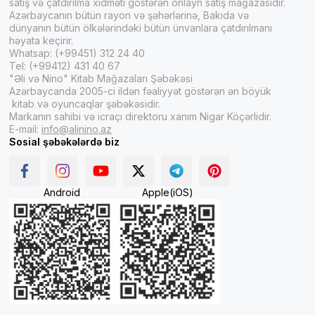
satış və çatdırılma xidməti göstərən onlayn satış mağazasıdır.
Azərbaycanın bütün rayon və şəhərlərinə, Bakıda və
dünyanın bütün ölkələrindəki bütün ünvanlara çatdırılmanı
həyata keçirir.
Whatsap: (+99451) 312 24 40
Tel: (+99412) 431 40 67
"Əli və Nino" Kitab Mağazaları Şəbəkəsi
Azərbaycanda 2005-ci ildən fəaliyyət göstərən ən böyük
kitab və oyuncaqlar şəbəkəsidir.
Markanın sahibi və icraçı direktoru xanım Nigar Köçərlidir.
E-mail:
info@alinino.az
Sosial şəbəkələrdə biz
Android
Apple(iOS)