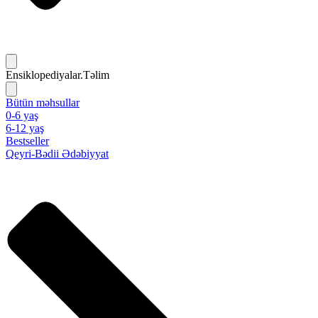
Ensiklopediyalar.Təlim
Bütün məhsullar
0-6 yaş
6-12 yaş
Bestseller
Qeyri-Bədii Ədəbiyyat