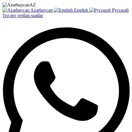
AZ
Azərbaycan
English
Русский
Tez-tez verilən suallar