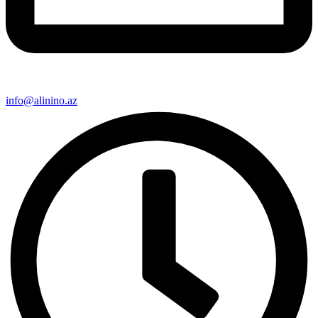
info@alinino.az