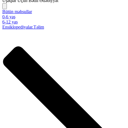
Uşaqlar Üçün Bədii Ədəbiyyat
Bütün məhsullar
0-6 yaş
6-12 yaş
Ensiklopediyalar.Təlim