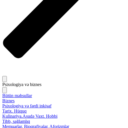
Psixologiya və biznes
Bütün məhsullar
Biznes
Psixologiya və fərdi inkişaf
Tarix. Hüquq
Kulinariya.Asudə Vaxt. Hobbi
Tibb, sağlamlıq
Memuarlar. Bioqrafiyalar. Aforizmlər