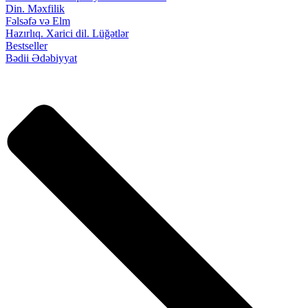
Din. Məxfilik
Fəlsəfə və Elm
Hazırlıq. Xarici dil. Lüğətlər
Bestseller
Bədii Ədəbiyyat