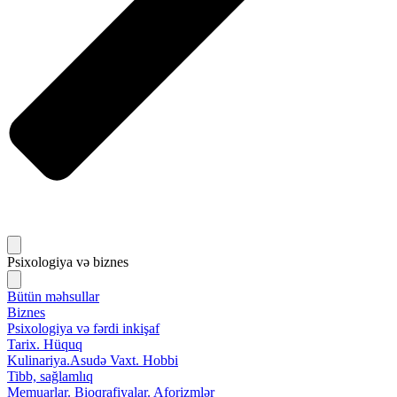
Psixologiya və biznes
Bütün məhsullar
Biznes
Psixologiya və fərdi inkişaf
Tarix. Hüquq
Kulinariya.Asudə Vaxt. Hobbi
Tibb, sağlamlıq
Memuarlar. Bioqrafiyalar. Aforizmlər