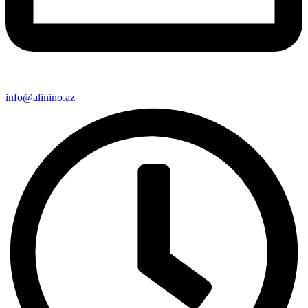
info@alinino.az