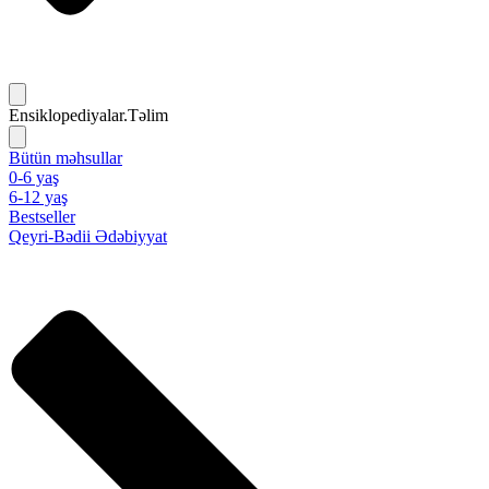
Ensiklopediyalar.Təlim
Bütün məhsullar
0-6 yaş
6-12 yaş
Bestseller
Qeyri-Bədii Ədəbiyyat