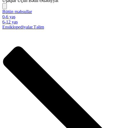
Uşaqlar Üçün Bədii Ədəbiyyat
Bütün məhsullar
0-6 yaş
6-12 yaş
Ensiklopediyalar.Təlim