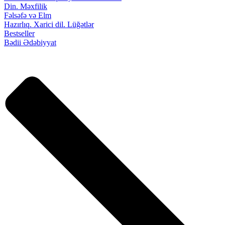
Din. Məxfilik
Fəlsəfə və Elm
Hazırlıq. Xarici dil. Lüğətlər
Bestseller
Bədii Ədəbiyyat