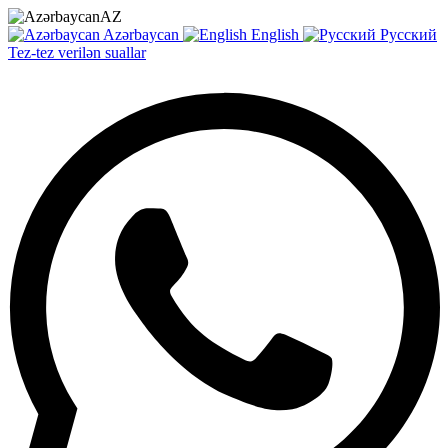
AZ
Azərbaycan
English
Русский
Tez-tez verilən suallar