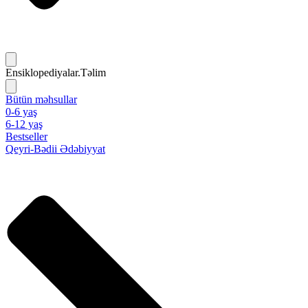
Ensiklopediyalar.Təlim
Bütün məhsullar
0-6 yaş
6-12 yaş
Bestseller
Qeyri-Bədii Ədəbiyyat