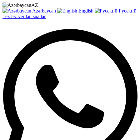
AZ
Azərbaycan
English
Русский
Tez-tez verilən suallar