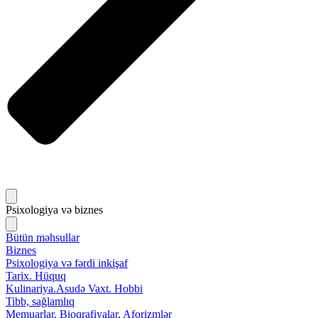
Psixologiya və biznes
Bütün məhsullar
Biznes
Psixologiya və fərdi inkişaf
Tarix. Hüquq
Kulinariya.Asudə Vaxt. Hobbi
Tibb, sağlamlıq
Memuarlar. Bioqrafiyalar. Aforizmlər