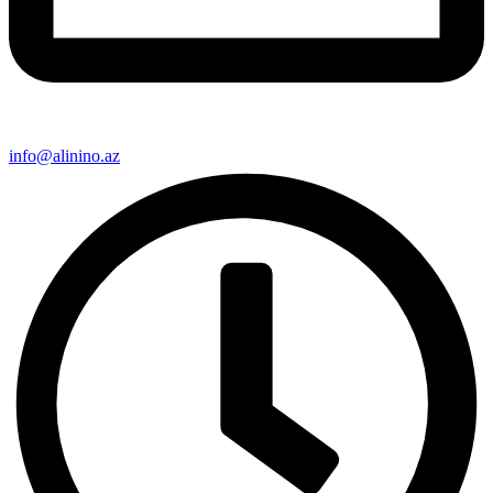
info@alinino.az