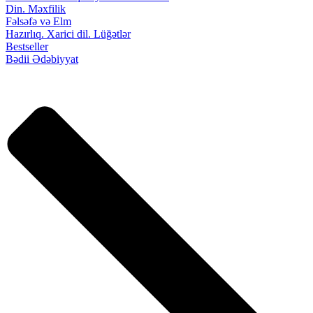
Din. Məxfilik
Fəlsəfə və Elm
Hazırlıq. Xarici dil. Lüğətlər
Bestseller
Bədii Ədəbiyyat