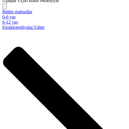
Uşaqlar Üçün Bədii Ədəbiyyat
Bütün məhsullar
0-6 yaş
6-12 yaş
Ensiklopediyalar.Təlim