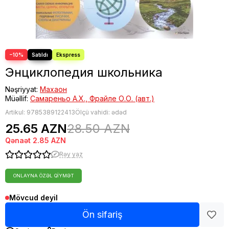
−10%
Энциклопедия школьника
Nəşriyyat:
Махаон
Müəllif:
Самареньо А.Х., Фрайле О.О. (авт.)
Artikul:
9785389122413
Ölçü vahidi: ədəd
25.65 AZN
28.50 AZN
Qənaət
2.85 AZN
Rəy yaz
ONLAYNA ÖZƏL QIYMƏT
Mövcud deyil
Ön sifariş