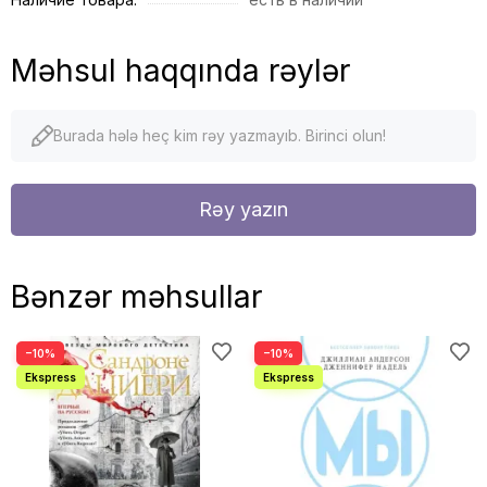
Məhsul haqqında rəylər
Burada hələ heç kim rəy yazmayıb. Birinci olun!
Rəy yazın
Bənzər məhsullar
−10%
−10%