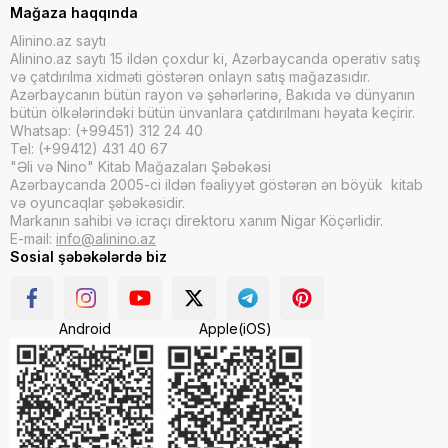
Mağaza haqqında
Alinino.az saytı
Alinino.az saytı 15 ildən çoxdur ki, Azərbaycanda operativ satış
və çatdırılma xidməti göstərən onlayn satış mağazasıdır.
Azərbaycanın bütün rayon və şəhərlərinə, Bakıda və dünyanın
bütün ölkələrindəki bütün ünvanlara çatdırılmanı həyata keçirir.
Whatsap: (+99451) 312 24 40
Tel: (+99412) 431 40 67
"Əli və Nino" Kitab Mağazaları Şəbəkəsi
Azərbaycanda 2005-ci ildən fəaliyyət göstərən ən böyük kitab
və oyuncaqlar şəbəkəsidir.
Markanın sahibi və icraçı direktoru xanım Nigar Köçərlidir.
E-mail:
info@alinino.az
Sosial şəbəkələrdə biz
Android
Apple(iOS)