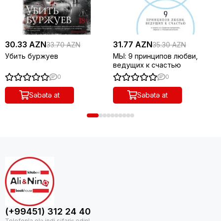
30.33 AZN
31.77 AZN
33.70 AZN
35.30 AZN
Убить буржуев
МЫ: 9 принципов любви,
ведущих к счастью
0
0
Səbətə at
Səbətə at
(+99451) 312 24 40