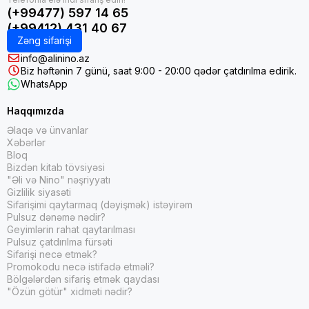
(+99477) 597 14 65
(+99412) 431 40 67
Zəng sifarişi
info@alinino.az
Biz həftənin 7 günü, saat 9:00 - 20:00 qədər çatdırılma edirik.
WhatsApp
Haqqımızda
Əlaqə və ünvanlar
Xəbərlər
Bloq
Bizdən kitab tövsiyəsi
"Əli və Nino" nəşriyyatı
Gizlilik siyasəti
Sifarişimi qaytarmaq (dəyişmək) istəyirəm
Pulsuz dənəmə nədir?
Geyimlərin rahat qaytarılması
Pulsuz çatdırılma fürsəti
Sifarişi necə etmək?
Promokodu necə istifadə etməli?
Bölgələrdən sifariş etmək qaydası
"Özün götür" xidməti nədir?