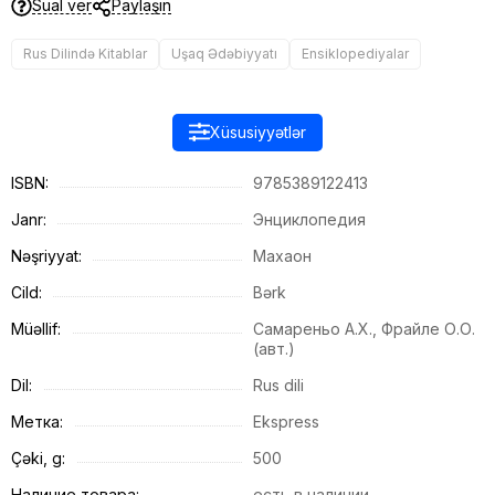
Sual ver
Paylaşın
Rus Dilində Kitablar
Uşaq Ədəbiyyatı
Ensiklopediyalar
Xüsusiyyətlər
ISBN:
9785389122413
Janr:
Энциклопедия
Nəşriyyat:
Махаон
Cild:
Bərk
Müəllif:
Самареньо А.Х., Фрайле О.О.
(авт.)
Dil:
Rus dili
Метка:
Ekspress
Çəki, g:
500
Наличие товара:
есть в наличии