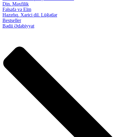
Din. Məxfilik
Fəlsəfə və Elm
Hazırlıq. Xarici dil. Lüğətlər
Bestseller
Bədii Ədəbiyyat