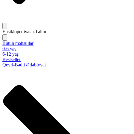
Ensiklopediyalar.Təlim
Bütün məhsullar
0-6 yaş
6-12 yaş
Bestseller
Qeyri-Bədii Ədəbiyyat