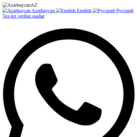
AZ
Azərbaycan
English
Русский
Tez-tez verilən suallar