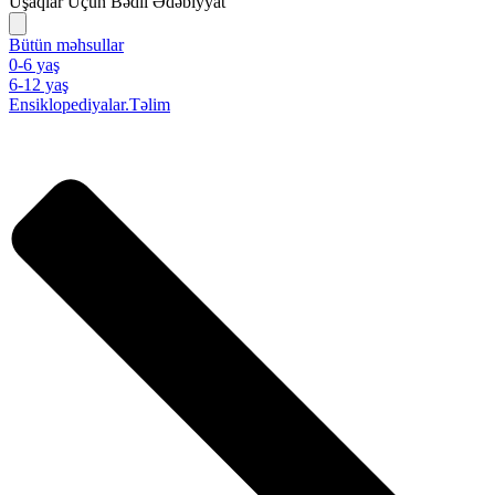
Uşaqlar Üçün Bədii Ədəbiyyat
Bütün məhsullar
0-6 yaş
6-12 yaş
Ensiklopediyalar.Təlim