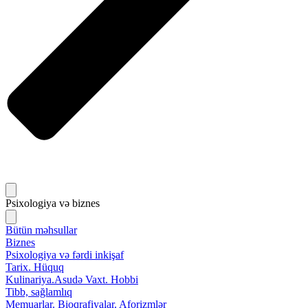
Psixologiya və biznes
Bütün məhsullar
Biznes
Psixologiya və fərdi inkişaf
Tarix. Hüquq
Kulinariya.Asudə Vaxt. Hobbi
Tibb, sağlamlıq
Memuarlar. Bioqrafiyalar. Aforizmlər