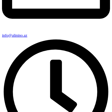
info@alinino.az