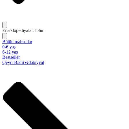
Ensiklopediyalar.Təlim
Bütün məhsullar
0-6 yaş
6-12 yaş
Bestseller
Qeyri-Bədii Ədəbiyyat