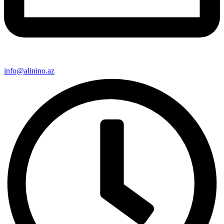
info@alinino.az