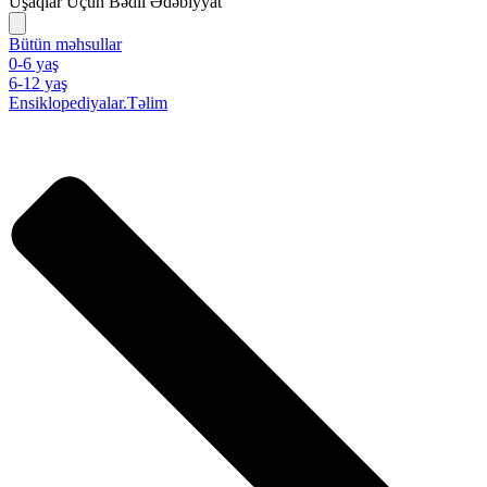
Uşaqlar Üçün Bədii Ədəbiyyat
Bütün məhsullar
0-6 yaş
6-12 yaş
Ensiklopediyalar.Təlim