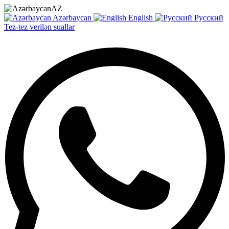
AZ
Azərbaycan
English
Русский
Tez-tez verilən suallar