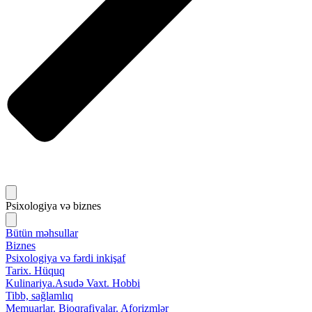
Psixologiya və biznes
Bütün məhsullar
Biznes
Psixologiya və fərdi inkişaf
Tarix. Hüquq
Kulinariya.Asudə Vaxt. Hobbi
Tibb, sağlamlıq
Memuarlar. Bioqrafiyalar. Aforizmlər