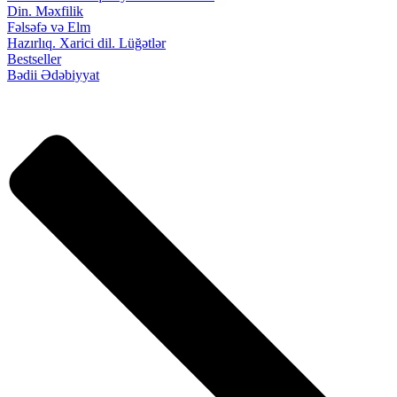
Din. Məxfilik
Fəlsəfə və Elm
Hazırlıq. Xarici dil. Lüğətlər
Bestseller
Bədii Ədəbiyyat