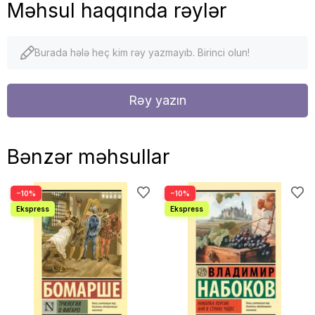
Məhsul haqqında rəylər
Burada hələ heç kim rəy yazmayıb. Birinci olun!
Rəy yazın
Bənzər məhsullar
−10%
−10%