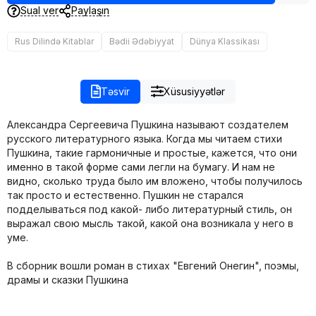
Sual ver
Paylaşın
Rus Dilində Kitablar
Bədii Ədəbiyyat
Dünya Klassikası
Təsvir
Xüsusiyyətlər
Александра Сергеевича Пушкина называют создателем
русского литературного языка. Когда мы читаем стихи
Пушкина, такие гармоничные и простые, кажется, что они
именно в такой форме сами легли на бумагу. И нам не
видно, сколько труда было им вложено, чтобы получилось
так просто и естественно. Пушкин не старался
подделываться под какой- либо литературный стиль, он
выражал свою мысль такой, какой она возникала у него в
уме.
В сборник вошли роман в стихах "Евгений Онегин", поэмы,
драмы и сказки Пушкина