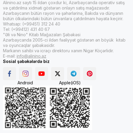
Alinino.az saytı 15 ildən çoxdur ki, Azərbaycanda operativ satış
və çatdırılma xidməti göstərən onlayn satış mağazasıdır.
Azərbaycanın bütün rayon və şəhərlərinə, Bakıda və dünyanın
bütün ölkələrindəki bütün ünvanlara çatdırılmanı həyata keçirir.
Whatsap: (+99451) 312 24 40
Tel: (+99412) 431 40 67
"Əli və Nino" Kitab Mağazaları Şəbəkəsi
Azərbaycanda 2005-ci ildən fəaliyyət göstərən ən böyük kitab
və oyuncaqlar şəbəkəsidir.
Markanın sahibi və icraçı direktoru xanım Nigar Köçərlidir.
E-mail:
info@alinino.az
Sosial şəbəkələrdə biz
Android
Apple(iOS)