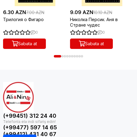
6.30 AZN
9.09 AZN
7.00 AZN
10.10 AZN
Трилогия о Фигаро
Николка Персик. Аня в
Стране чудес
0
0
Səbətə at
Səbətə at
(+99451) 312 24 40
(+99477) 597 14 65
(+99412) 431 40 67