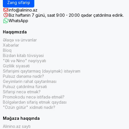
Zəng sifarişi
info@alinino.az
Biz həftənin 7 günü, saat 9:00 - 20:00 qədər çatdırılma edirik.
WhatsApp
Haqqımızda
Əlaqə və ünvanlar
Xəbərlər
Bloq
Bizdən kitab tövsiyəsi
"Əli və Nino" nəşriyyatı
Gizlilik siyasəti
Sifarişimi qaytarmaq (dəyişmək) istəyirəm
Pulsuz dənəmə nədir?
Geyimlərin rahat qaytarılması
Pulsuz çatdırılma fürsəti
Sifarişi necə etmək?
Promokodu necə istifadə etməli?
Bölgələrdən sifariş etmək qaydası
"Özün götür" xidməti nədir?
Mağaza haqqında
Alinino.az saytı