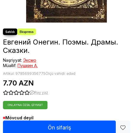
Евгений Онегин. Поэмы. Драмы.
Сказки.
Nəşriyyat:
Эксмо
Müəllif:
Пушкин А.
Artikul:
9785699356775
Ölçü vahidi: ədəd
7.70 AZN
Rəy yaz
ONLAYNA ÖZƏL QIYMƏT
Mövcud deyil
Ön sifariş