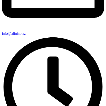
info@alinino.az