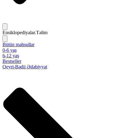
Ensiklopediyalar.Təlim
Bütün məhsullar
0-6 yaş
6-12 yaş
Bestseller
Qeyri-Bədii Ədəbiyyat