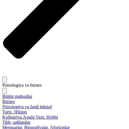
Psixologiya və biznes
Bütün məhsullar
Biznes
Psixologiya və fərdi inkişaf
Tarix. Hüquq
Kulinariya.Asudə Vaxt. Hobbi
Tibb, sağlamlıq
Memuarlar. Bioqrafiyalar. Aforizmlər