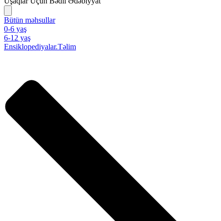
Uşaqlar Üçün Bədii Ədəbiyyat
Bütün məhsullar
0-6 yaş
6-12 yaş
Ensiklopediyalar.Təlim