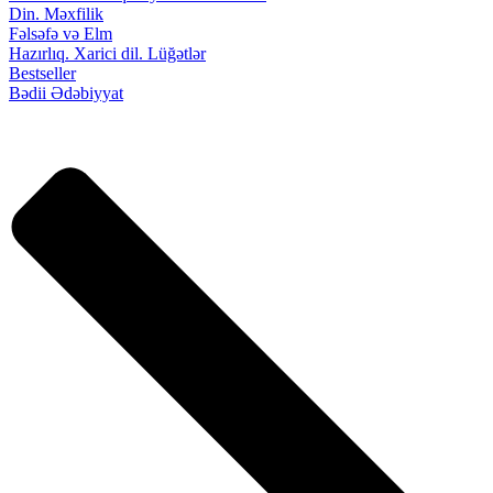
Din. Məxfilik
Fəlsəfə və Elm
Hazırlıq. Xarici dil. Lüğətlər
Bestseller
Bədii Ədəbiyyat