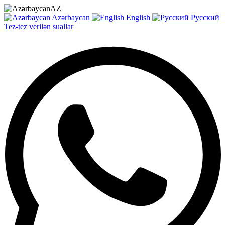
AZ
Azərbaycan
English
Русский
Tez-tez verilən suallar