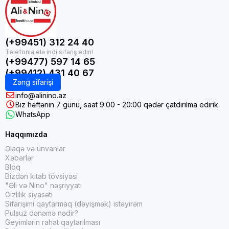
(+99451) 312 24 40
(+99477) 597 14 65
(+99412) 431 40 67
Zəng sifarişi
info@alinino.az
Biz həftənin 7 günü, saat 9:00 - 20:00 qədər çatdırılma edirik.
WhatsApp
Haqqımızda
Əlaqə və ünvanlar
Xəbərlər
Bloq
Bizdən kitab tövsiyəsi
"Əli və Nino" nəşriyyatı
Gizlilik siyasəti
Sifarişimi qaytarmaq (dəyişmək) istəyirəm
Pulsuz dənəmə nədir?
Geyimlərin rahat qaytarılması