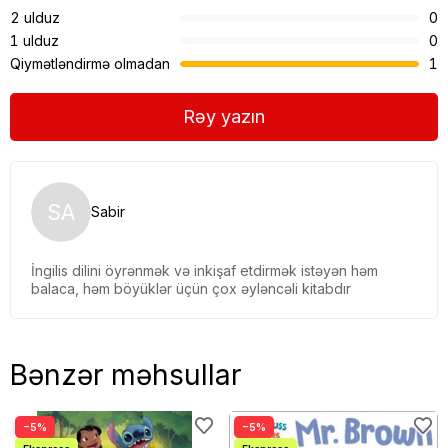
2 ulduz
0
1 ulduz
0
Qiymətləndirmə olmadan
1
Rəy yazın
SA
Sabir
İngilis dilini öyrənmək və inkişaf etdirmək istəyən həm
balaca, həm böyüklər üçün çox əyləncəli kitabdır
Bənzər məhsullar
−5%
−5%