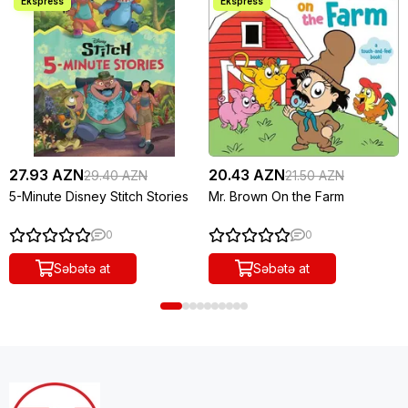
27.93 AZN
20.43 AZN
29.40 AZN
21.50 AZN
5-Minute Disney Stitch Stories
Mr. Brown On the Farm
0
0
Səbətə at
Səbətə at