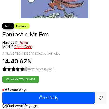
Fantastic Mr Fox
Nəşriyyat:
Puffin
Müəllif:
Roald Dahl
Artikul:
9780141365442
Ölçü vahidi: ədəd
14.40 AZN
Reytinq və rəylər (1)
ONLAYNA ÖZƏL QIYMƏT
Mövcud deyil
Ön sifariş
Sual ver
Paylaşın