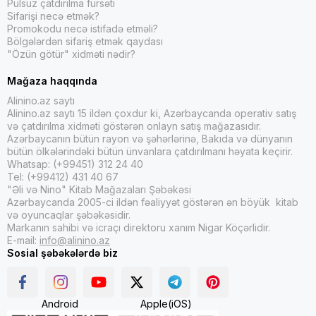
Pulsuz çatdırılma fürsəti
Sifarişi necə etmək?
Promokodu necə istifadə etməli?
Bölgələrdən sifariş etmək qaydası
"Özün götür" xidməti nədir?
Mağaza haqqında
Alinino.az saytı
Alinino.az saytı 15 ildən çoxdur ki, Azərbaycanda operativ satış
və çatdırılma xidməti göstərən onlayn satış mağazasıdır.
Azərbaycanın bütün rayon və şəhərlərinə, Bakıda və dünyanın
bütün ölkələrindəki bütün ünvanlara çatdırılmanı həyata keçirir.
Whatsap: (+99451) 312 24 40
Tel: (+99412) 431 40 67
"Əli və Nino" Kitab Mağazaları Şəbəkəsi
Azərbaycanda 2005-ci ildən fəaliyyət göstərən ən böyük kitab
və oyuncaqlar şəbəkəsidir.
Markanın sahibi və icraçı direktoru xanım Nigar Köçərlidir.
E-mail:
info@alinino.az
Sosial şəbəkələrdə biz
Android
Apple(iOS)