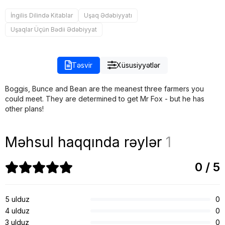
İngilis Dilində Kitablar
Uşaq Ədəbiyyatı
Uşaqlar Üçün Bədii Ədəbiyyat
Təsvir
Xüsusiyyətlər
Boggis, Bunce and Bean are the meanest three farmers you
could meet. They are determined to get Mr Fox - but he has
other plans!
Məhsul haqqında rəylər
1
0 / 5
5 ulduz
0
4 ulduz
0
3 ulduz
0