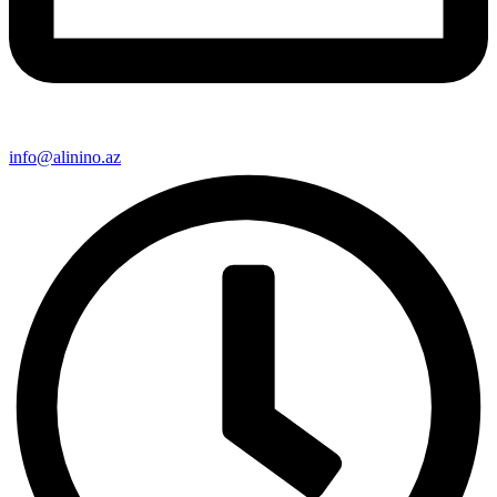
info@alinino.az