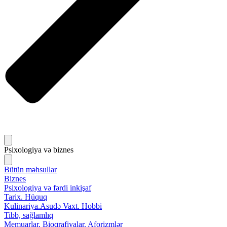
Psixologiya və biznes
Bütün məhsullar
Biznes
Psixologiya və fərdi inkişaf
Tarix. Hüquq
Kulinariya.Asudə Vaxt. Hobbi
Tibb, sağlamlıq
Memuarlar. Bioqrafiyalar. Aforizmlər