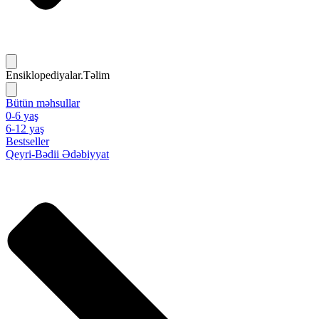
Ensiklopediyalar.Təlim
Bütün məhsullar
0-6 yaş
6-12 yaş
Bestseller
Qeyri-Bədii Ədəbiyyat