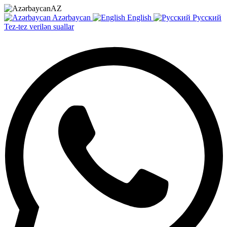
AZ
Azərbaycan
English
Русский
Tez-tez verilən suallar