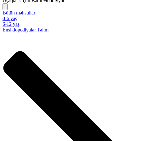
Uşaqlar Üçün Bədii Ədəbiyyat
Bütün məhsullar
0-6 yaş
6-12 yaş
Ensiklopediyalar.Təlim