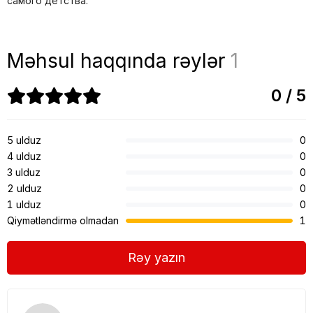
самого детства.
Məhsul haqqında rəylər
1
0 / 5
5 ulduz
0
4 ulduz
0
3 ulduz
0
2 ulduz
0
1 ulduz
0
Qiymətləndirmə olmadan
1
Rəy yazın