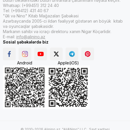
bütün ölkələrindəki bütün ünvanlara çatdırılmanı həyata keçirir.
Whatsap: (+99451) 312 24 40
Tel: (+99412) 431 40 67
"Əli və Nino" Kitab Mağazaları Şəbəkəsi
Azərbaycanda 2005-ci ildən fəaliyyət göstərən ən böyük kitab
və oyuncaqlar şəbəkəsidir.
Markanın sahibi və icraçı direktoru xanım Nigar Köçərlidir.
E-mail:
info@alinino.az
Sosial şəbəkələrdə biz
Android
Apple(iOS)
© 2010-2026 Alinino.az. "Ali&Nino" LLC .
Sayt xəritəsi