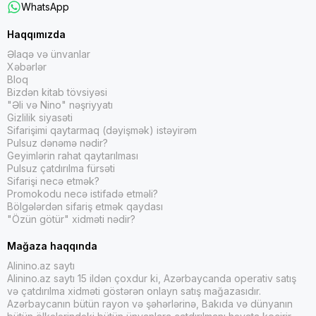
WhatsApp
Haqqımızda
Əlaqə və ünvanlar
Xəbərlər
Bloq
Bizdən kitab tövsiyəsi
"Əli və Nino" nəşriyyatı
Gizlilik siyasəti
Sifarişimi qaytarmaq (dəyişmək) istəyirəm
Pulsuz dənəmə nədir?
Geyimlərin rahat qaytarılması
Pulsuz çatdırılma fürsəti
Sifarişi necə etmək?
Promokodu necə istifadə etməli?
Bölgələrdən sifariş etmək qaydası
"Özün götür" xidməti nədir?
Mağaza haqqında
Alinino.az saytı
Alinino.az saytı 15 ildən çoxdur ki, Azərbaycanda operativ satış
və çatdırılma xidməti göstərən onlayn satış mağazasıdır.
Azərbaycanın bütün rayon və şəhərlərinə, Bakıda və dünyanın