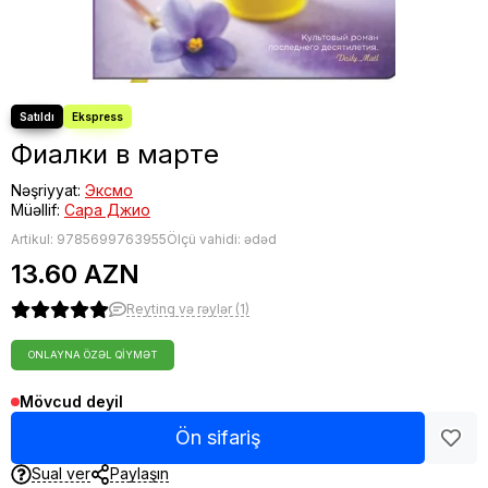
Фиалки в марте
Nəşriyyat:
Эксмо
Müəllif:
Сара Джио
Artikul:
9785699763955
Ölçü vahidi: ədəd
13.60 AZN
Reytinq və rəylər (1)
ONLAYNA ÖZƏL QIYMƏT
Mövcud deyil
Ön sifariş
Sual ver
Paylaşın