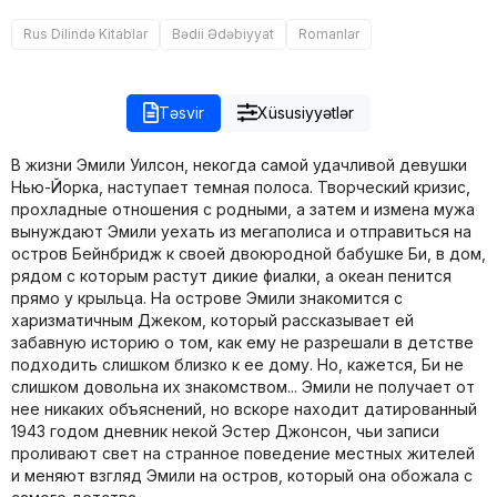
Rus Dilində Kitablar
Bədii Ədəbiyyat
Romanlar
Təsvir
Xüsusiyyətlər
В жизни Эмили Уилсон, некогда самой удачливой девушки
Нью-Йорка, наступает темная полоса. Творческий кризис,
прохладные отношения с родными, а затем и измена мужа
вынуждают Эмили уехать из мегаполиса и отправиться на
остров Бейнбридж к своей двоюродной бабушке Би, в дом,
рядом с которым растут дикие фиалки, а океан пенится
прямо у крыльца. На острове Эмили знакомится с
харизматичным Джеком, который рассказывает ей
забавную историю о том, как ему не разрешали в детстве
подходить слишком близко к ее дому. Но, кажется, Би не
слишком довольна их знакомством... Эмили не получает от
нее никаких объяснений, но вскоре находит датированный
1943 годом дневник некой Эстер Джонсон, чьи записи
проливают свет на странное поведение местных жителей
и меняют взгляд Эмили на остров, который она обожала с