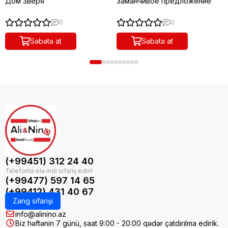
Дом Зверя
Заманчивое предложение
0
0
Səbətə at
Səbətə at
(+99451) 312 24 40
(+99477) 597 14 65
(+99412) 431 40 67
Zəng sifarişi
info@alinino.az
Biz həftənin 7 günü, saat 9:00 - 20:00 qədər çatdırılma edirik.