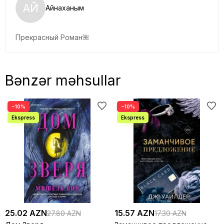
АЙ
Айнаханым
Прекрасный Роман🌺
Bənzər məhsullar
−10%
−10%
25.02 AZN
15.57 AZN
27.80 AZN
17.30 AZN