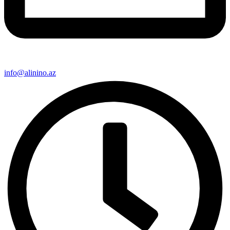
info@alinino.az