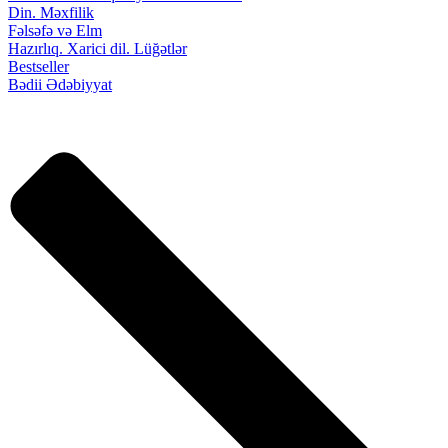
Din. Məxfilik
Fəlsəfə və Elm
Hazırlıq. Xarici dil. Lüğətlər
Bestseller
Bədii Ədəbiyyat