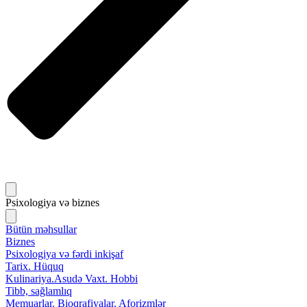
Psixologiya və biznes
Bütün məhsullar
Biznes
Psixologiya və fərdi inkişaf
Tarix. Hüquq
Kulinariya.Asudə Vaxt. Hobbi
Tibb, sağlamlıq
Memuarlar. Bioqrafiyalar. Aforizmlər