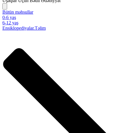
Uşaqlar Üçün Bədii Ədəbiyyat
Bütün məhsullar
0-6 yaş
6-12 yaş
Ensiklopediyalar.Təlim