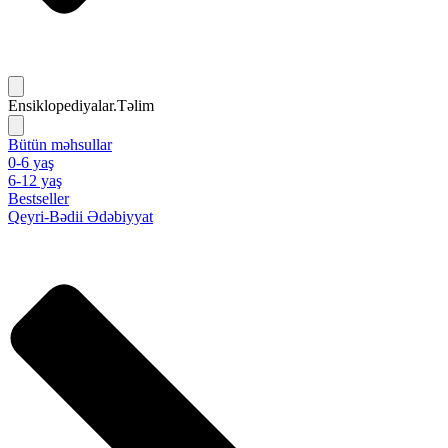
Ensiklopediyalar.Təlim
Bütün məhsullar
0-6 yaş
6-12 yaş
Bestseller
Qeyri-Bədii Ədəbiyyat