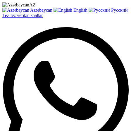
AZ
Azərbaycan
English
Русский
Tez-tez verilən suallar