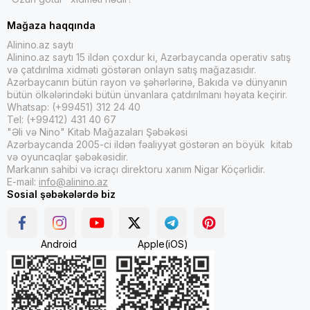
Mağaza haqqında
Alinino.az saytı
Alinino.az saytı 15 ildən çoxdur ki, Azərbaycanda operativ satış
və çatdırılma xidməti göstərən onlayn satış mağazasıdır.
Azərbaycanın bütün rayon və şəhərlərinə, Bakıda və dünyanın
bütün ölkələrindəki bütün ünvanlara çatdırılmanı həyata keçirir.
Whatsap: (+99451) 312 24 40
Tel: (+99412) 431 40 67
"Əli və Nino" Kitab Mağazaları Şəbəkəsi
Azərbaycanda 2005-ci ildən fəaliyyət göstərən ən böyük kitab
və oyuncaqlar şəbəkəsidir.
Markanın sahibi və icraçı direktoru xanım Nigar Köçərlidir.
E-mail:
info@alinino.az
Sosial şəbəkələrdə biz
Android
Apple(iOS)