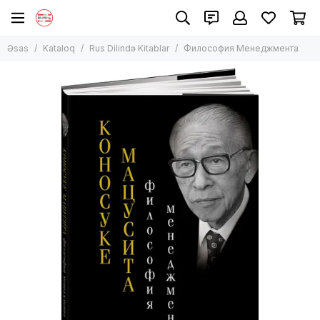
Rus Dilində Kitablar
Əsas
Kataloq
Rus Dilində Kitablar
Философия Менеджмента
Bütün məhsullar
Uşaq Ədəbiyyatı
Qeyri-Bədii Ədəbiyyat
Bədii Ədəbiyyat
Manqa, komiks
Bestseller