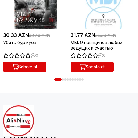
30.33 AZN
31.77 AZN
33.70 AZN
35.30 AZN
Убить буржуев
МЫ: 9 принципов любви,
ведущих к счастью
0
0
Səbətə at
Səbətə at