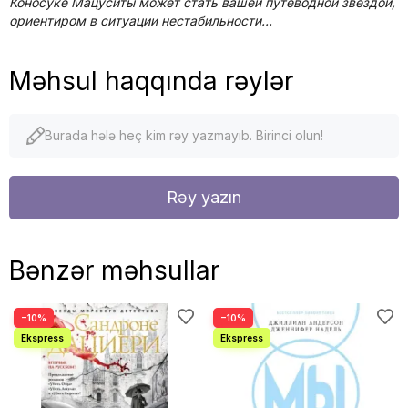
Коносуке Мацуситы может стать вашей путеводной звездой,
ориентиром в ситуации нестабильности...
Məhsul haqqında rəylər
Burada hələ heç kim rəy yazmayıb. Birinci olun!
Rəy yazın
Bənzər məhsullar
−10%
−10%