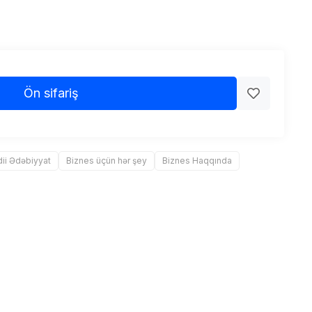
Ön sifariş
ii Ədəbiyyat
Biznes üçün hər şey
Biznes Haqqında