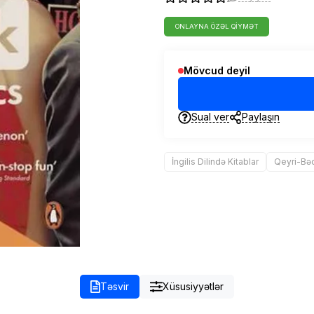
ONLAYNA ÖZƏL QIYMƏT
Mövcud deyil
Sual ver
Paylaşın
İngilis Dilində Kitablar
Qeyri-Bəd
Təsvir
Xüsusiyyətlər