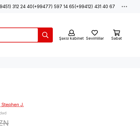
9451) 312 24 40
(+99477) 597 14 65
(+99412) 431 40 67
Şəxsi kabinet
Sevimlilər
Səbət
, Stephen J.
ədəd
AZN