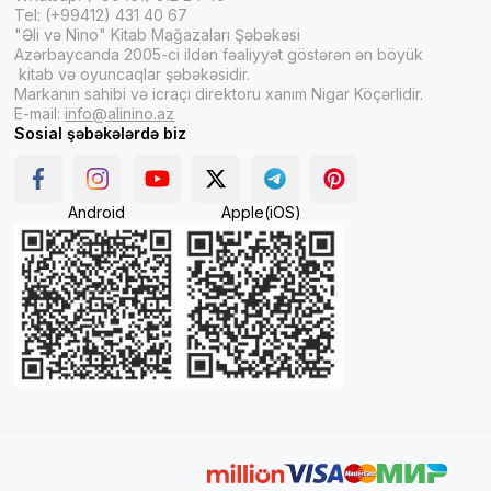
Tel: (+99412) 431 40 67
"Əli və Nino" Kitab Mağazaları Şəbəkəsi
Azərbaycanda 2005-ci ildən fəaliyyət göstərən ən böyük
kitab və oyuncaqlar şəbəkəsidir.
Markanın sahibi və icraçı direktoru xanım Nigar Köçərlidir.
E-mail:
info@alinino.az
Sosial şəbəkələrdə biz
Android
Apple(iOS)