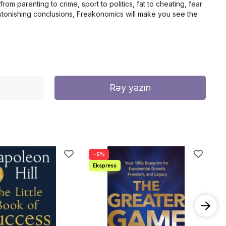
om parenting to crime, sport to politics, fat to cheating, fear
stonishing conclusions, Freakonomics will make you see the
Rəy yazın
−5%