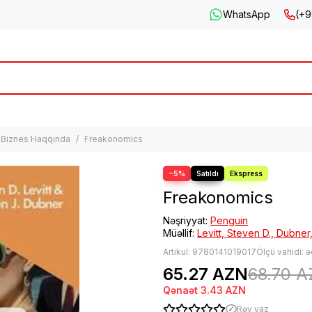
WhatsApp
(+9
Biznes Haqqında
Freakonomics
−5%
Freakonomics
Nəşriyyat:
Penguin
Müəllif:
Levitt, Steven D., Dubner
Artikul:
9780141019017
Ölçü vahidi: 
65.27 AZN
68.70 
Qənaət
3.43 AZN
Rəy yaz