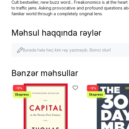
Cult bestseller, new buzz word... Freakonomics is at the heart 
to traffic jams. Asking provocative and profound questions 
familiar world through a completely original lens.
Məhsul haqqında rəylər
Burada hələ heç kim rəy yazmayıb. Birinci olun!
Bənzər məhsullar
−5%
−5%