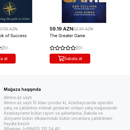
59.19 AZN
43
27.10 AZN
62.30 AZN
ook of Success
The Greater Game
Mo
0
0
ə at
Səbətə at
Mağaza haqqında
Alinino.az saytı
Alinino.az saytı 15 ildən çoxdur ki, Azərbaycanda operativ
satış və çatdırılma xidməti göstərən onlayn satış mağazasıdır.
Azərbaycanın bütün rayon və şəhərlərinə, Bakıda və
dünyanın bütün ölkələrindəki bütün ünvanlara çatdırılmanı
həyata keçirir.
Whatsap: (+99451) 312 24 40