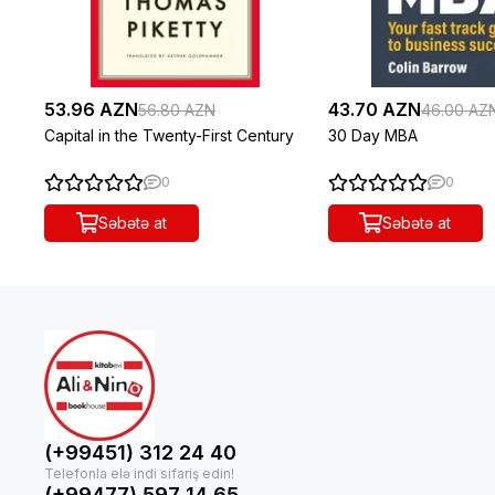
53.96 AZN
43.70 AZN
56.80 AZN
46.00 AZ
Capital in the Twenty-First Century
30 Day MBA
0
0
Səbətə at
Səbətə at
(+99451) 312 24 40
(+99477) 597 14 65