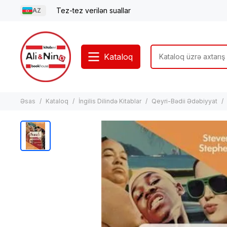
Tez-tez verilən suallar
AZ
Kataloq
Əsas
Kataloq
İngilis Dilində Kitablar
Qeyri-Bədii Ədəbiyyat