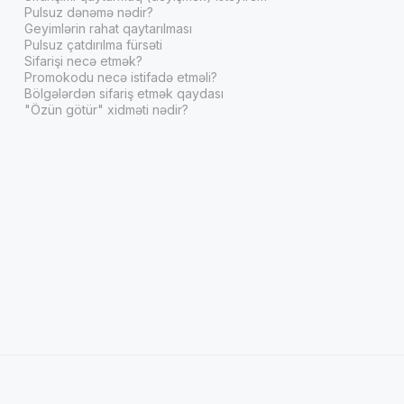
Pulsuz dənəmə nədir?
Geyimlərin rahat qaytarılması
Pulsuz çatdırılma fürsəti
Sifarişi necə etmək?
Promokodu necə istifadə etməli?
Bölgələrdən sifariş etmək qaydası
"Özün götür" xidməti nədir?