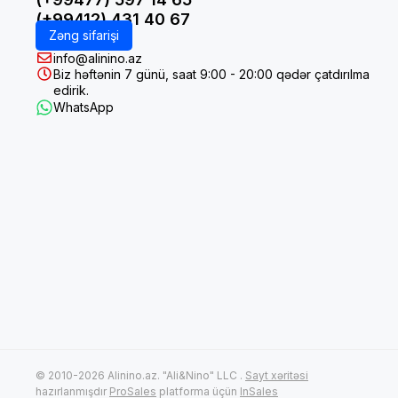
(+99412) 431 40 67
Zəng sifarişi
info@alinino.az
Biz həftənin 7 günü, saat 9:00 - 20:00 qədər çatdırılma
edirik.
WhatsApp
© 2010-2026 Alinino.az. "Ali&Nino" LLC .
Sayt xəritəsi
hazırlanmışdır
ProSales
platforma üçün
InSales