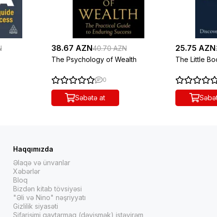
38.67 AZN
25.75 AZN
N
40.70 AZN
The Psychology of Wealth
The Little B
0
Səbətə at
Səbət
Haqqımızda
Əlaqə və ünvanlar
Xəbərlər
Bloq
Bizdən kitab tövsiyəsi
"Əli və Nino" nəşriyyatı
Gizlilik siyasəti
Sifarişimi qaytarmaq (dəyişmək) istəyirəm