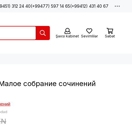
9451) 312 24 40
(+99477) 597 14 65
(+99412) 431 40 67
Şəxsi kabinet
Sevimlilər
Səbət
Малое собрание сочинений
нений
 ədəd
ZN