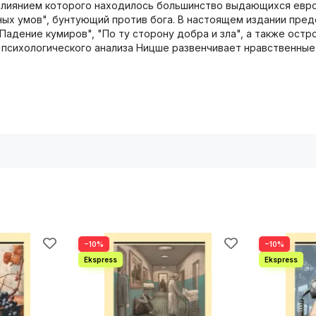
влиянием которого находилось большинство выдающихся евро
ных умов", бунтующий против бога. В настоящем издании пре
Падение кумиров", "По ту сторону добра и зла", а также остр
 психологического анализа Ницше развенчивает нравственны
−10%
−10%