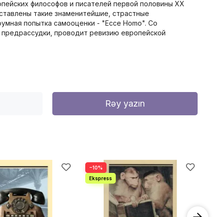
пейских философов и писателей первой половины XX
дставлены такие знаменитейшие, страстные
оумная попытка самооценки - "Ecce Homo". Со
е предрассудки, проводит ревизию европейской
Rəy yazın
−10%
−