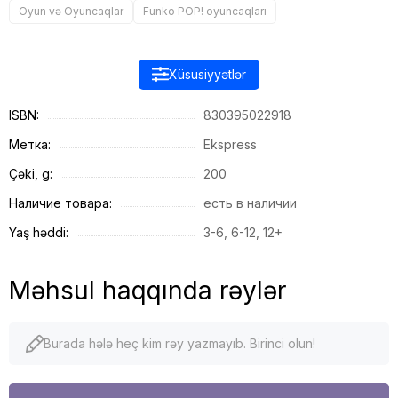
Oyun və Oyuncaqlar
Funko POP! oyuncaqları
Xüsusiyyətlər
ISBN:
830395022918
Метка:
Ekspress
Çəki, g:
200
Наличие товара:
есть в наличии
Yaş həddi:
3-6, 6-12, 12+
Məhsul haqqında rəylər
Burada hələ heç kim rəy yazmayıb. Birinci olun!