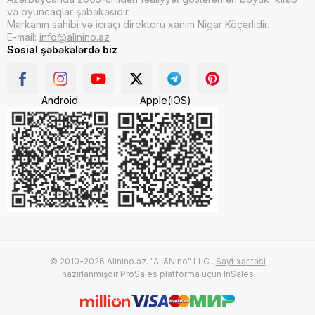
və oyuncaqlar şəbəkəsidir.
Markanın sahibi və icraçı direktoru xanım Nigar Köçərlidir.
E-mail:
info@alinino.az
Sosial şəbəkələrdə biz
Android
Apple(iOS)
© 2010-2026 Alinino.az. "Ali&Nino" LLC .
Sayt xəritəsi
hazırlanmışdır
ProSales
platforma üçün
InSales