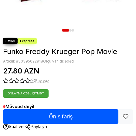
Nerf oyuncaqları
Sluban Konstruktorları
Blind Box
Toplar
Digər oyuncaqlar
Funko Freddy Krueger Pop Movie
Artikul:
830395022918
Ölçü vahidi: ədəd
27.80 AZN
Rəy yaz
ONLAYNA ÖZƏL QIYMƏT
Mövcud deyil
Ön sifariş
Sual ver
Paylaşın