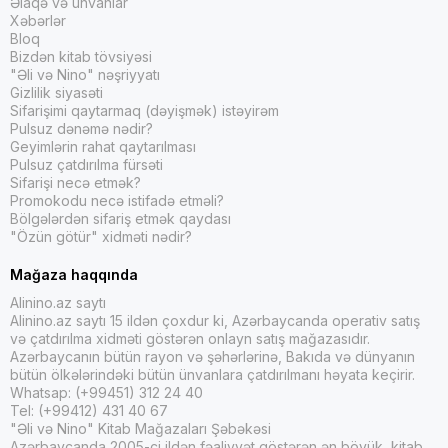
Əlaqə və ünvanlar
Xəbərlər
Bloq
Bizdən kitab tövsiyəsi
"Əli və Nino" nəşriyyatı
Gizlilik siyasəti
Sifarişimi qaytarmaq (dəyişmək) istəyirəm
Pulsuz dənəmə nədir?
Geyimlərin rahat qaytarılması
Pulsuz çatdırılma fürsəti
Sifarişi necə etmək?
Promokodu necə istifadə etməli?
Bölgələrdən sifariş etmək qaydası
"Özün götür" xidməti nədir?
Mağaza haqqında
Alinino.az saytı
Alinino.az saytı 15 ildən çoxdur ki, Azərbaycanda operativ satış
və çatdırılma xidməti göstərən onlayn satış mağazasıdır.
Azərbaycanın bütün rayon və şəhərlərinə, Bakıda və dünyanın
bütün ölkələrindəki bütün ünvanlara çatdırılmanı həyata keçirir.
Whatsap: (+99451) 312 24 40
Tel: (+99412) 431 40 67
"Əli və Nino" Kitab Mağazaları Şəbəkəsi
Azərbaycanda 2005-ci ildən fəaliyyət göstərən ən böyük kitab