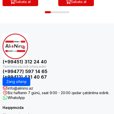
Səbətə at
Səbətə at
(+99451) 312 24 40
(+99477) 597 14 65
(+99412) 431 40 67
Zəng sifarişi
info@alinino.az
Biz həftənin 7 günü, saat 9:00 - 20:00 qədər çatdırılma edirik.
WhatsApp
Haqqımızda