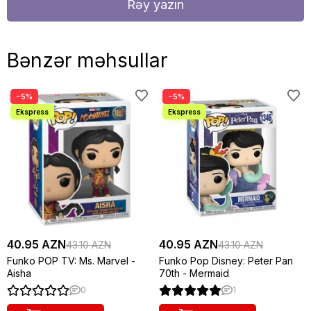
Rəy yazın
Bənzər məhsullar
−5%
−5%
40.95 AZN
40.95 AZN
43.10 AZN
43.10 AZN
Funko POP TV: Ms. Marvel -
Funko Pop Disney: Peter Pan
Aisha
70th - Mermaid
0
1