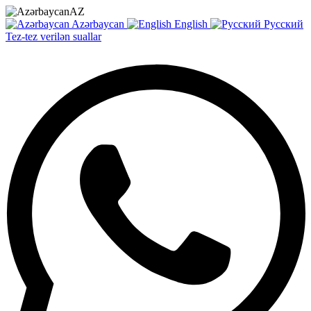
AZ
Azərbaycan
English
Русский
Tez-tez verilən suallar