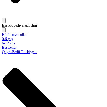
Ensiklopediyalar.Təlim
Bütün məhsullar
0-6 yaş
6-12 yaş
Bestseller
Qeyri-Bədii Ədəbiyyat