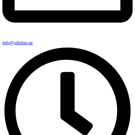
info@alinino.az