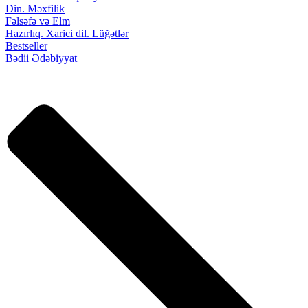
Din. Məxfilik
Fəlsəfə və Elm
Hazırlıq. Xarici dil. Lüğətlər
Bestseller
Bədii Ədəbiyyat