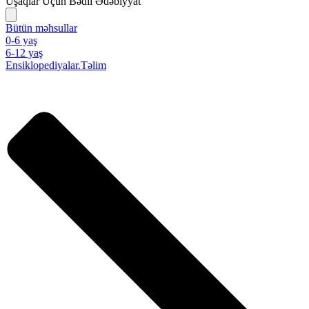
Uşaqlar Üçün Bədii Ədəbiyyat
Bütün məhsullar
0-6 yaş
6-12 yaş
Ensiklopediyalar.Təlim