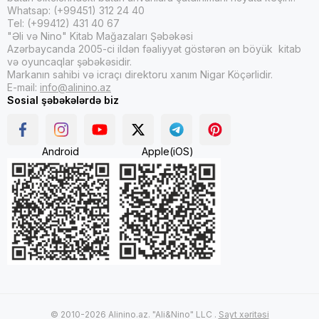
Whatsap: (+99451) 312 24 40
Tel: (+99412) 431 40 67
"Əli və Nino" Kitab Mağazaları Şəbəkəsi
Azərbaycanda 2005-ci ildən fəaliyyət göstərən ən böyük kitab
və oyuncaqlar şəbəkəsidir.
Markanın sahibi və icraçı direktoru xanım Nigar Köçərlidir.
E-mail:
info@alinino.az
Sosial şəbəkələrdə biz
Android
Apple(iOS)
© 2010-2026 Alinino.az. "Ali&Nino" LLC .
Sayt xəritəsi