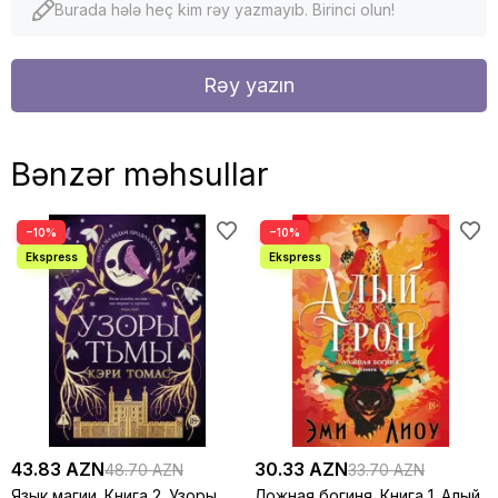
Burada hələ heç kim rəy yazmayıb. Birinci olun!
Rəy yazın
Bənzər məhsullar
−10%
−10%
43.83 AZN
30.33 AZN
48.70 AZN
33.70 AZN
Язык магии. Книга 2. Узоры
Ложная богиня. Книга 1. Алый