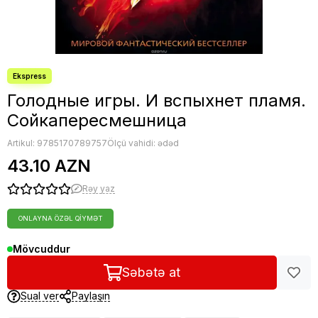
Голодные игры. И вспыхнет пламя.
Сойкапересмешница
Artikul:
9785170789757
Ölçü vahidi: ədəd
43.10 AZN
Rəy yaz
ONLAYNA ÖZƏL QIYMƏT
Mövcuddur
Səbətə at
Sual ver
Paylaşın