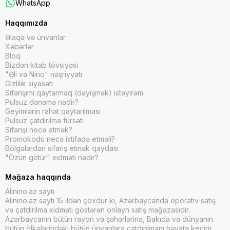
WhatsApp
Haqqımızda
Əlaqə və ünvanlar
Xəbərlər
Bloq
Bizdən kitab tövsiyəsi
"Əli və Nino" nəşriyyatı
Gizlilik siyasəti
Sifarişimi qaytarmaq (dəyişmək) istəyirəm
Pulsuz dənəmə nədir?
Geyimlərin rahat qaytarılması
Pulsuz çatdırılma fürsəti
Sifarişi necə etmək?
Promokodu necə istifadə etməli?
Bölgələrdən sifariş etmək qaydası
"Özün götür" xidməti nədir?
Mağaza haqqında
Alinino.az saytı
Alinino.az saytı 15 ildən çoxdur ki, Azərbaycanda operativ satış
və çatdırılma xidməti göstərən onlayn satış mağazasıdır.
Azərbaycanın bütün rayon və şəhərlərinə, Bakıda və dünyanın
bütün ölkələrindəki bütün ünvanlara çatdırılmanı həyata keçirir.