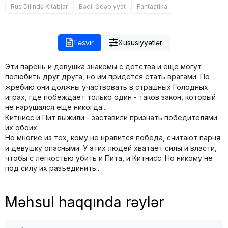
Rus Dilində Kitablar
Bədii Ədəbiyyat
Fantastika
Təsvir
Xüsusiyyətlər
Эти парень и девушка знакомы с детства и еще могут
полюбить друг друга, но им придется стать врагами. По
жребию они должны участвовать в страшных Голодных
играх, где побеждает только один - таков закон, который
не нарушался еще никогда...
Китнисс и Пит выжили - заставили признать победителями
их обоих.
Но многие из тех, кому не нравится победа, считают парня
и девушку опасными. У этих людей хватает силы и власти,
чтобы с легкостью убить и Пита, и Китнисс. Но никому не
под силу их разъединить...
Məhsul haqqında rəylər