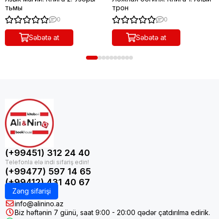
тьмы
трон
0
0
Səbətə at
Səbətə at
(+99451) 312 24 40
(+99477) 597 14 65
(+99412) 431 40 67
Zəng sifarişi
info@alinino.az
Biz həftənin 7 günü, saat 9:00 - 20:00 qədər çatdırılma edirik.