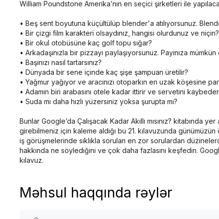
William Poundstone Amerika’nın en seçici şirketleri ile yapılac
• Beş sent boyutuna küçültülüp blender'a atılıyorsunuz. Blend
• Bir çizgi film karakteri olsaydınız, hangisi olurdunuz ve niçin?
• Bir okul otobüsüne kaç golf topu sığar?
• Arkadaşınızla bir pizzayı paylaşıyorsunuz. Payınıza mümkün o
• Başınızı nasıl tartarsınız?
• Dünyada bir sene içinde kaç şişe şampuan üretilir?
• Yağmur yağıyor ve aracınızı otoparkın en uzak köşesine par
• Adamın biri arabasını otele kadar ittirir ve servetini kaybede
• Suda mı daha hızlı yüzersiniz yoksa şurupta mı?
Bunlar Google’da Çalışacak Kadar Akıllı mısınız? kitabında yer
girebilmeniz için kaleme aldığı bu 21. kılavuzunda günümüzün ön
iş görüşmelerinde sıklıkla sorulan en zor sorulardan düzineler
hakkında ne söylediğini ve çok daha fazlasını keşfedin. Google
kılavuz.
Məhsul haqqında rəylər