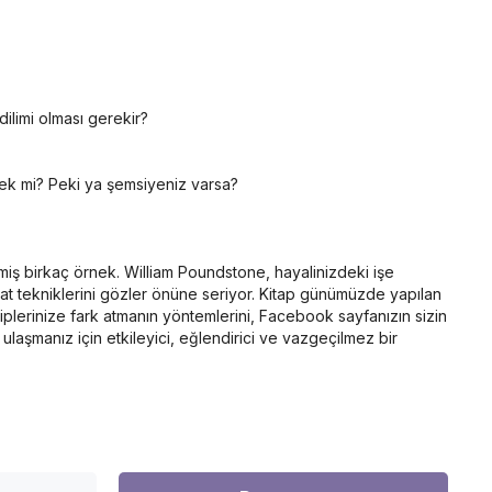
ilimi olması gerekir?
mek mi? Peki ya şemsiyeniz varsa?
lmiş birkaç örnek. William Poundstone, hayalinizdeki işe
akat tekniklerini gözler önüne seriyor. Kitap günümüzde yapılan
iplerinize fark atmanın yöntemlerini, Facebook sayfanızın sizin
laşmanız için etkileyici, eğlendirici ve vazgeçilmez bir