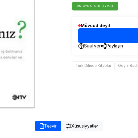
ONLAYNA ÖZƏL QIYMƏT
Mövcud deyil
Sual ver
Paylaşın
Türk Dilində Kitablar
Qeyri-Bədi
Təsvir
Xüsusiyyətlər