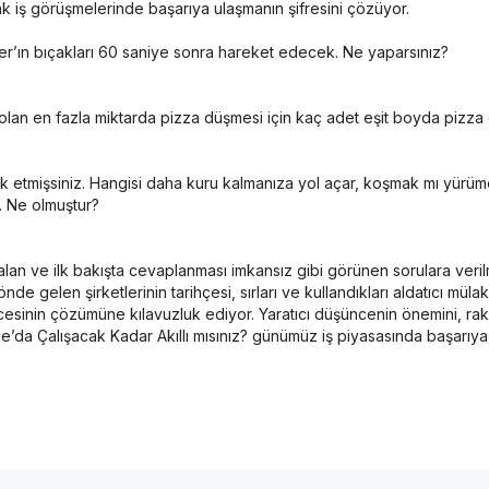
ak iş görüşmelerinde başarıya ulaşmanın şifresini çözüyor.
er’ın bıçakları 60 saniye sonra hareket edecek. Ne yaparsınız?
lan en fazla miktarda pizza düşmesi için kaç adet eşit boyda pizza d
k etmişsiniz. Hangisi daha kuru kalmanıza yol açar, koşmak mı yürü
r. Ne olmuştur?
 alan ve ilk bakışta cevaplanması imkansız gibi görünen sorulara veri
de gelen şirketlerinin tarihçesi, sırları ve kullandıkları aldatıcı mül
cesinin çözümüne kılavuzluk ediyor. Yaratıcı düşüncenin önemini, rak
’da Çalışacak Kadar Akıllı mısınız? günümüz iş piyasasında başarıya u