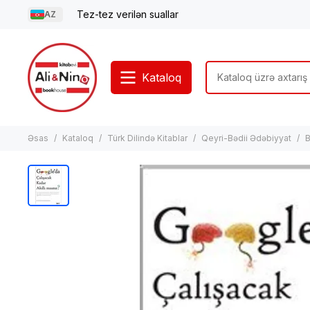
Tez-tez verilən suallar
AZ
Kataloq
Əsas
Kataloq
Türk Dilində Kitablar
Qeyri-Bədii Ədəbiyyat
B