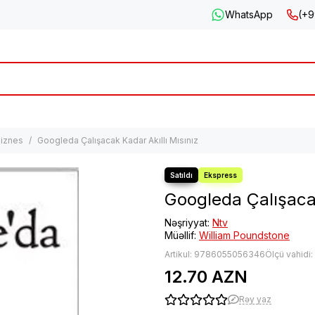
WhatsApp
(+9
iznes
Googleda Çalışacak Kadar Akıllı Mısınız
Googleda Çalışacak
Nəşriyyat:
Ntv
Müəllif:
William Poundstone
Artikul:
9786055056346
Ölçü vahidi
12.70 AZN
Rəy yaz