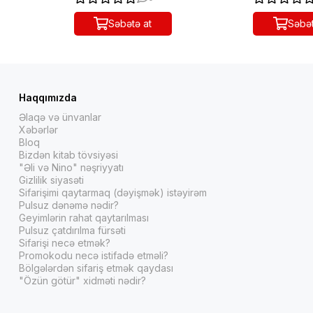
Səbətə at
Səbət
Haqqımızda
Əlaqə və ünvanlar
Xəbərlər
Bloq
Bizdən kitab tövsiyəsi
"Əli və Nino" nəşriyyatı
Gizlilik siyasəti
Sifarişimi qaytarmaq (dəyişmək) istəyirəm
Pulsuz dənəmə nədir?
Geyimlərin rahat qaytarılması
Pulsuz çatdırılma fürsəti
Sifarişi necə etmək?
Promokodu necə istifadə etməli?
Bölgələrdən sifariş etmək qaydası
"Özün götür" xidməti nədir?