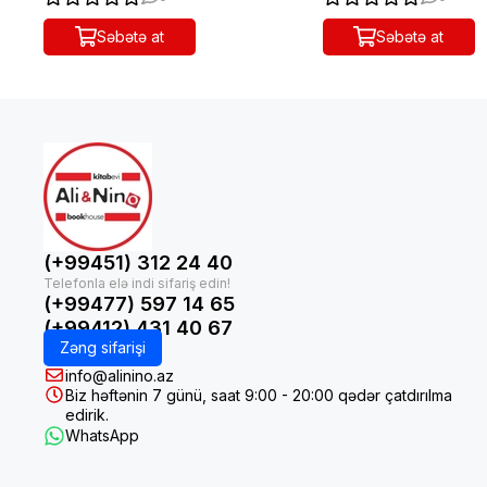
Səbətə at
Səbətə at
(+99451) 312 24 40
(+99477) 597 14 65
(+99412) 431 40 67
Zəng sifarişi
info@alinino.az
Biz həftənin 7 günü, saat 9:00 - 20:00 qədər çatdırılma
edirik.
WhatsApp