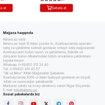
ə at
Səbətə at
Mağaza haqqında
Alinino.az saytı
Alinino.az saytı 15 ildən çoxdur ki, Azərbaycanda operativ
satış və çatdırılma xidməti göstərən onlayn satış mağazasıdır.
Azərbaycanın bütün rayon və şəhərlərinə, Bakıda və
dünyanın bütün ölkələrindəki bütün ünvanlara çatdırılmanı
həyata keçirir.
Whatsap: (+99451) 312 24 40
Tel: (+99412) 431 40 67
"Əli və Nino" Kitab Mağazaları Şəbəkəsi
Azərbaycanda 2005-ci ildən fəaliyyət göstərən ən böyük
kitab və oyuncaqlar şəbəkəsidir.
Markanın sahibi və icraçı direktoru xanım Nigar Köçərlidir.
E-mail:
info@alinino.az
Sosial şəbəkələrdə biz