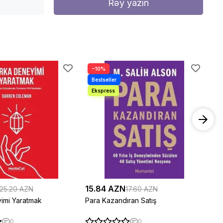
Rəy yazın
−10%
−
15.84 AZN
28
25.20 AZN
17.60 AZN
imi Yaratmak
Para Kazandıran Satış
Pa
0
0