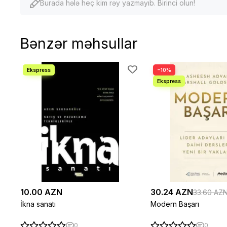
Burada hələ heç kim rəy yazmayıb. Birinci olun!
Bənzər məhsullar
−10%
10.00 AZN
30.24 AZN
33.60 AZ
İkna sanatı
Modern Başarı
0
0