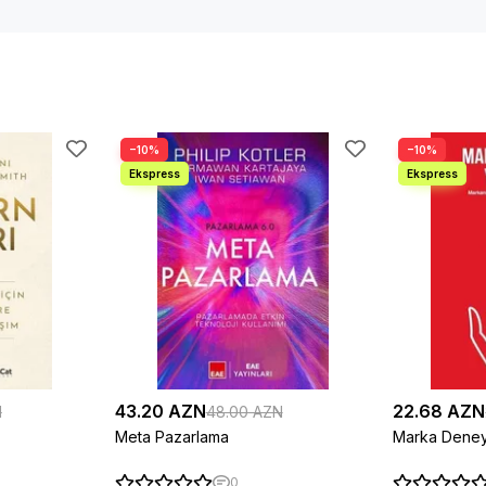
−10%
−10%
43.20 AZN
22.68 AZN
N
48.00 AZN
Meta Pazarlama
Marka Deney
0