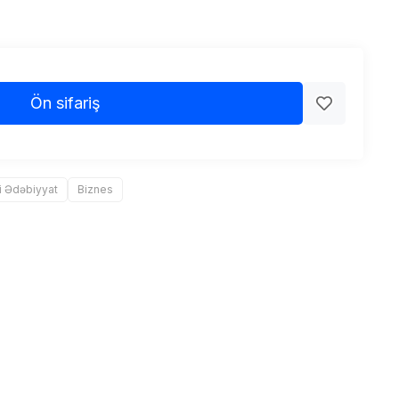
Ön sifariş
i Ədəbiyyat
Biznes