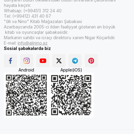
həyata keçirir.
Whatsap: (+99451) 312 24 40
Tel: (+99412) 431 40 67
"Əli və Nino" Kitab Mağazaları Şəbəkəsi
Azərbaycanda 2005-ci ildən fəaliyyət göstərən ən böyük
kitab və oyuncaqlar şəbəkəsidir.
Markanın sahibi və icraçı direktoru xanım Nigar Köçərlidir.
E-mail:
info@alinino.az
Sosial şəbəkələrdə biz
Android
Apple(iOS)