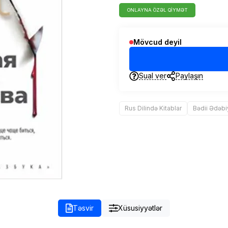
ONLAYNA ÖZƏL QIYMƏT
Mövcud deyil
Sual ver
Paylaşın
Rus Dilində Kitablar
Bədii Ədəbi
Təsvir
Xüsusiyyətlər