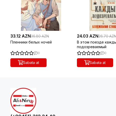
33.12 AZN
24.03 AZN
36.80 AZN
26.70 AZ
Пленники белых ночей
В этом поезде кажд
подозреваемый
0
0
Səbətə at
Səbətə at