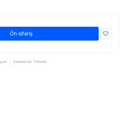
Ön sifariş
yyat
Detektivlər. Trillerlər