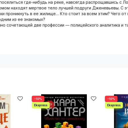
оселиться где-нибудь на реке, навсегда распрощавшись с Ло
домом находят мертвое тело лучшей подруги Дженевьевы. С 
и проникнуть в ее жилище… Кто стоит за всем этим? Чего от 
одним из ее знакомых?
шно сочетающей две профессии — полицейского аналитика и т
−10%
−10%