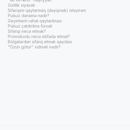
Gizlilik siyasəti
Sifarişimi qaytarmaq (dəyişmək) istəyirəm
Pulsuz dənəmə nədir?
Geyimlərin rahat qaytarılması
Pulsuz çatdırılma fürsəti
Sifarişi necə etmək?
Promokodu necə istifadə etməli?
Bölgələrdən sifariş etmək qaydası
"Özün götür" xidməti nədir?