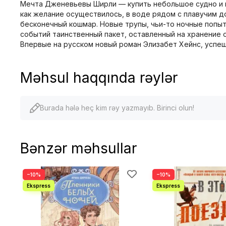
Мечта Дженевьевы Ширли — купить небольшое судно и п
как желание осуществилось, в воде рядом с плавучим 
бесконечный кошмар. Новые трупы, чьи-то ночные попытк
событий таинственный пакет, оставленный на хранение 
Впервые на русском новый роман Элизабет Хейнс, успе
Məhsul haqqında rəylər
Burada hələ heç kim rəy yazmayıb. Birinci olun!
Bənzər məhsullar
−10%
−10%