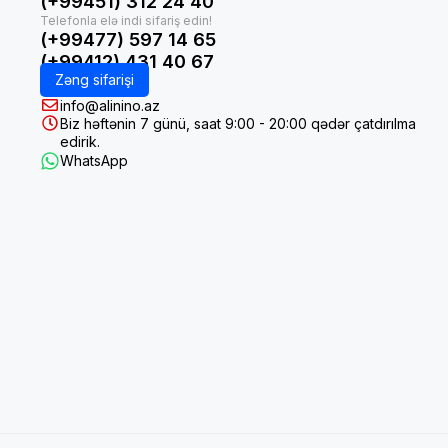
(+99451) 312 24 40
(+99477) 597 14 65
(+99412) 431 40 67
Zəng sifarişi
info@alinino.az
Biz həftənin 7 günü, saat 9:00 - 20:00 qədər çatdırılma
edirik.
WhatsApp