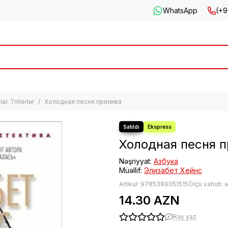
WhatsApp
(+9
ər. Trillerlər
Холодная песня прилива
Холодная песня 
Nəşriyyat:
Азбука
Müəllif:
Элизабет Хейнс
Artikul:
9785389051515
Ölçü vahidi: 
14.30 AZN
Rəy yaz