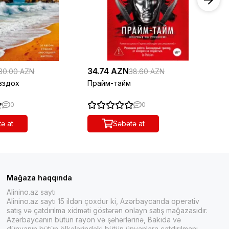
34.74 AZN
21
30.00 AZN
38.60 AZN
вздох
Прайм-тайм
Се
0
0
ə at
Səbətə at
Mağaza haqqında
Alinino.az saytı
Alinino.az saytı 15 ildən çoxdur ki, Azərbaycanda operativ
satış və çatdırılma xidməti göstərən onlayn satış mağazasıdır.
Azərbaycanın bütün rayon və şəhərlərinə, Bakıda və
dünyanın bütün ölkələrindəki bütün ünvanlara çatdırılmanı