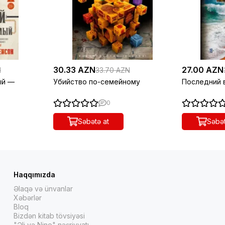
30.33 AZN
27.00 AZN
N
33.70 AZN
ый —
Убийство по-семейному
Последний 
0
Səbətə at
Səbət
Haqqımızda
Əlaqə və ünvanlar
Xəbərlər
Bloq
Bizdən kitab tövsiyəsi
"Əli və Nino" nəşriyyatı