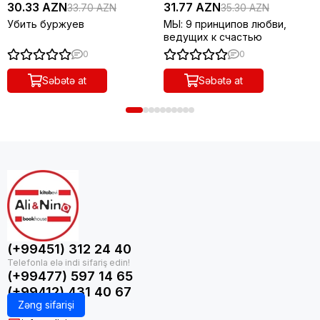
30.33 AZN
31.77 AZN
33.70 AZN
35.30 AZN
Убить буржуев
МЫ: 9 принципов любви,
ведущих к счастью
0
0
Səbətə at
Səbətə at
(+99451) 312 24 40
(+99477) 597 14 65
(+99412) 431 40 67
Zəng sifarişi