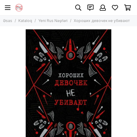
Əsas
Kataloq
Yeni Rus Nəşrləri
Хороших девочек не убивают