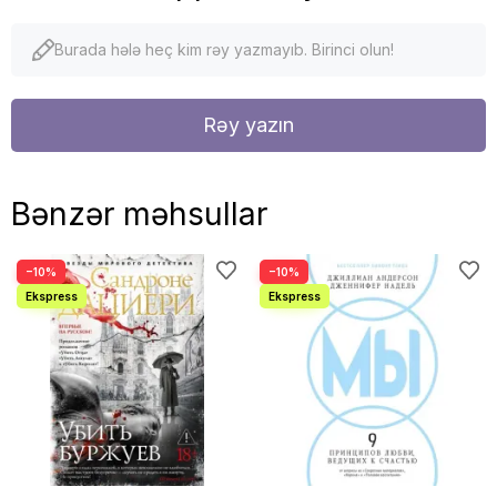
Burada hələ heç kim rəy yazmayıb. Birinci olun!
Rəy yazın
Bənzər məhsullar
−10%
−10%