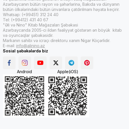
Azərbaycanın bütün rayon və şəhərlərinə, Bakıda və dünyanın
bütün ölkələrindəki bütün ünvanlara çatdırılmanı həyata keçirir.
Whatsap: (+99451) 312 24 40
Tel: (+99412) 431 40 67
"Əli və Nino" Kitab Mağazaları Şəbəkəsi
Azərbaycanda 2005-ci ildən fəaliyyət göstərən ən böyük kitab
və oyuncaqlar şəbəkəsidir.
Markanın sahibi və icraçı direktoru xanım Nigar Köçərlidir.
E-mail:
info@alinino.az
Sosial şəbəkələrdə biz
Android
Apple(iOS)