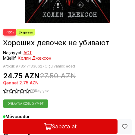
−10%
Хороших девочек не убивают
Nəşriyyat:
АСТ
Müəllif:
Холли Джексон
Artikul:
9785171836627
Ölçü vahidi: ədəd
24.75 AZN
27.50 AZN
Qənaət
2.75 AZN
Rəy yaz
ONLAYNA ÖZƏL QIYMƏT
Mövcuddur
Səbətə at