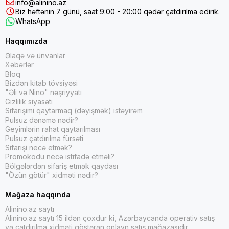
info@alinino.az
Biz həftənin 7 günü, saat 9:00 - 20:00 qədər çatdırılma edirik.
WhatsApp
Haqqımızda
Əlaqə və ünvanlar
Xəbərlər
Bloq
Bizdən kitab tövsiyəsi
"Əli və Nino" nəşriyyatı
Gizlilik siyasəti
Sifarişimi qaytarmaq (dəyişmək) istəyirəm
Pulsuz dənəmə nədir?
Geyimlərin rahat qaytarılması
Pulsuz çatdırılma fürsəti
Sifarişi necə etmək?
Promokodu necə istifadə etməli?
Bölgələrdən sifariş etmək qaydası
"Özün götür" xidməti nədir?
Mağaza haqqında
Alinino.az saytı
Alinino.az saytı 15 ildən çoxdur ki, Azərbaycanda operativ satış
və çatdırılma xidməti göstərən onlayn satış mağazasıdır.