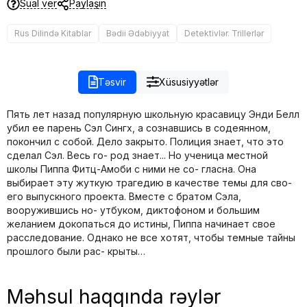
Sual ver
Paylaşın
Rus Dilində Kitablar
Bədii Ədəbiyyat
Detektivlər. Trillerlər
Təsvir
Xüsusiyyətlər
Пять лет назад популярную школьную красавицу Энди Белл
убил ее парень Сэл Сингх, а сознавшись в содеянном,
покончил с собой. Дело закрыто. Полиция знает, что это
сделал Сэл. Весь го- род знает... Но ученица местной
школы Пиппа Фитц-Амоби с ними не со- гласна. Она
выбирает эту жуткую трагедию в качестве темы для сво-
его выпускного проекта. Вместе с братом Сэла,
вооружившись но- утбуком, диктофоном и большим
желанием докопаться до истины, Пиппа начинает свое
расследование. Однако не все хотят, чтобы темные тайны
прошлого были рас- крыты…
Məhsul haqqında rəylər