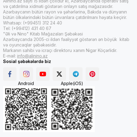
Alinino.az saytı 15 ildən çoxdur ki, Azərbaycanda operativ satış
və çatdırılma xidməti göstərən onlayn satış mağazasıdır.
Azərbaycanın bütün rayon və şəhərlərinə, Bakıda və dünyanın
bütün ölkələrindəki bütün ünvanlara çatdırılmanı həyata keçirir.
Whatsap: (+99451) 312 24 40
Tel: (+99412) 431 40 67
"Əli və Nino" Kitab Mağazaları Şəbəkəsi
Azərbaycanda 2005-ci ildən fəaliyyət göstərən ən böyük kitab
və oyuncaqlar şəbəkəsidir.
Markanın sahibi və icraçı direktoru xanım Nigar Köçərlidir.
E-mail:
info@alinino.az
Sosial şəbəkələrdə biz
Android
Apple(iOS)