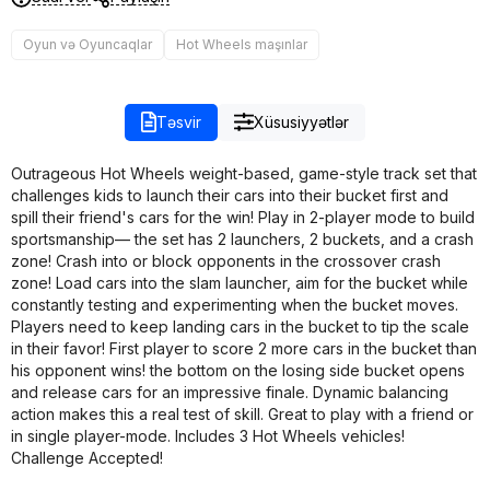
Oyun və Oyuncaqlar
Hot Wheels maşınlar
Təsvir
Xüsusiyyətlər
Outrageous Hot Wheels weight-based, game-style track set that
challenges kids to launch their cars into their bucket first and
spill their friend's cars for the win! Play in 2-player mode to build
sportsmanship— the set has 2 launchers, 2 buckets, and a crash
zone! Crash into or block opponents in the crossover crash
zone! Load cars into the slam launcher, aim for the bucket while
constantly testing and experimenting when the bucket moves.
Players need to keep landing cars in the bucket to tip the scale
in their favor! First player to score 2 more cars in the bucket than
his opponent wins! the bottom on the losing side bucket opens
and release cars for an impressive finale. Dynamic balancing
action makes this a real test of skill. Great to play with a friend or
in single player-mode. Includes 3 Hot Wheels vehicles!
Challenge Accepted!