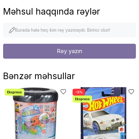
Məhsul haqqında rəylər
Burada hələ heç kim rəy yazmayıb. Birinci olun!
Rəy yazın
Bənzər məhsullar
−5%