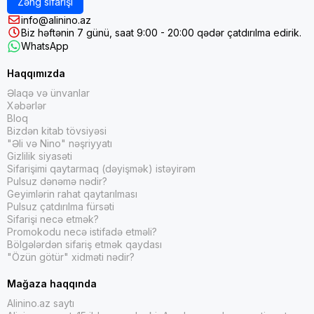
Zəng sifarişi
info@alinino.az
Biz həftənin 7 günü, saat 9:00 - 20:00 qədər çatdırılma edirik.
WhatsApp
Haqqımızda
Əlaqə və ünvanlar
Xəbərlər
Bloq
Bizdən kitab tövsiyəsi
"Əli və Nino" nəşriyyatı
Gizlilik siyasəti
Sifarişimi qaytarmaq (dəyişmək) istəyirəm
Pulsuz dənəmə nədir?
Geyimlərin rahat qaytarılması
Pulsuz çatdırılma fürsəti
Sifarişi necə etmək?
Promokodu necə istifadə etməli?
Bölgələrdən sifariş etmək qaydası
"Özün götür" xidməti nədir?
Mağaza haqqında
Alinino.az saytı