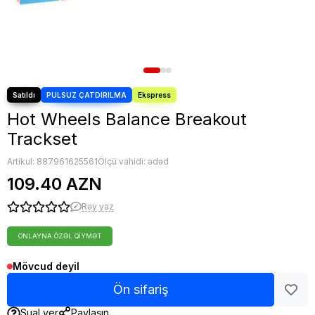
Nerf oyuncaqları
Sluban Konstruktorları
Blind Box
Toplar
Digər oyuncaqlar
Hot Wheels Balance Breakout
Trackset
Artikul:
887961625561
Ölçü vahidi: ədəd
109.40 AZN
Rəy yaz
ONLAYNA ÖZƏL QIYMƏT
Mövcud deyil
Ön sifariş
Sual ver
Paylaşın