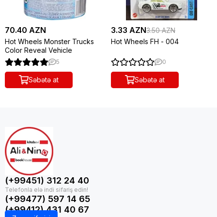
70.40 AZN
3.33 AZN
3.50 AZN
Hot Wheels Monster Trucks
Hot Wheels FH - 004
Color Reveal Vehicle
5
0
Səbətə at
Səbətə at
(+99451) 312 24 40
(+99477) 597 14 65
(+99412) 431 40 67